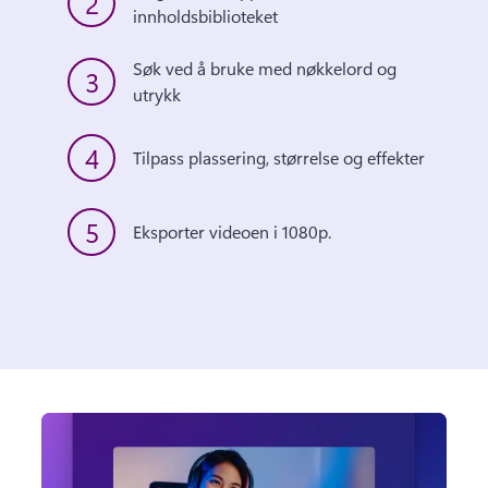
2
innholdsbiblioteket 
Søk ved å bruke med nøkkelord og 
3
utrykk
4
Tilpass plassering, størrelse og effekter
5
Eksporter videoen i 1080p. 