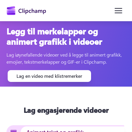
hovedinnhold
Legg til merkelapper og
animert grafikk i videoer
Lag iøynefallende videoer ved å legge til animert grafikk, 
emojier, tekstmerkelapper og GIF-er i Clipchamp.
Lag en video med klistremerker
Logg på
Prøv gratis
Lag engasjerende videoer