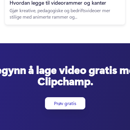
Hvordan legge til videorammer og kanter
Gjør kreative, pedagogiske og bedriftsvideoer mer
stilige med animerte rammer og...
gynn å lage video gratis 
Clipchamp.
Prøv gratis