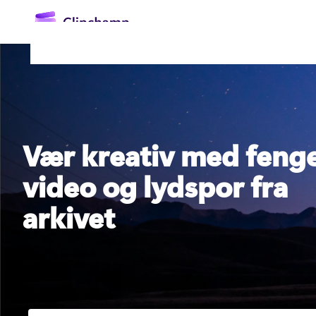
hovedinnhold
Vær kreativ med feng
video og lydspor fra
arkivet
Logg på
Prøv gratis