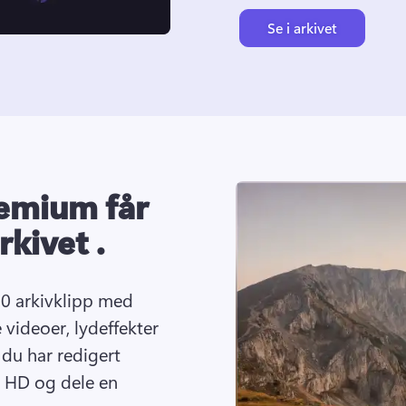
Se i arkivet
emium får
rkivet .
0 arkivklipp med 
videoer, lydeffekter 
du har redigert 
l HD og dele en 