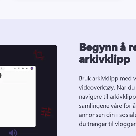
Begynn å r
arkivklipp
Bruk arkivklipp med v
videoverktøy. Når du h
navigere til arkivklip
samlingene våre for å 
annonsen din i sosial
du trenger til vloggen