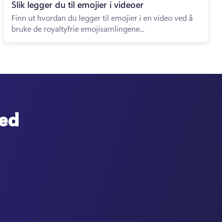
Slik legger du til emojier i videoer
Finn ut hvordan du legger til emojier i en video ved å
bruke de royaltyfrie emojisamlingene...
med