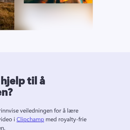
jelp til å
en?
innvise veiledningen for å lære 
ideo i 
Clipchamp
 med royalty-frie 
n. 