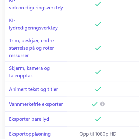
videoredigeringsverktøy
Inkludert
In
KI-
lydredigeringsverktøy
Inkludert
In
Trim, beskjær, endre 
størrelse på og roter 
ressurser
Inkludert
In
Skjerm, kamera og 
taleopptak
Inkludert
In
Animert tekst og titler 
Inkludert
In
Vannmerkefrie eksporter
Inkludert
In
Eksporter bare lyd
Inkludert
In
Eksportoppløsning
Opp til 1080p HD