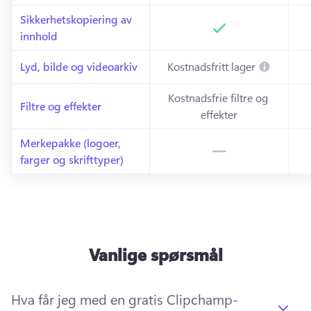
Sikkerhetskopiering av 
innhold
Inkludert
In
Lyd, bilde og videoarkiv
Kostnadsfritt lager
Kostnadsfrie filtre og 
Filtre og effekter
effekter
Merkepakke (logoer, 
farger og skrifttyper)
Ikke 
inkludert
Vanlige spørsmål
Hva får jeg med en gratis Clipchamp-