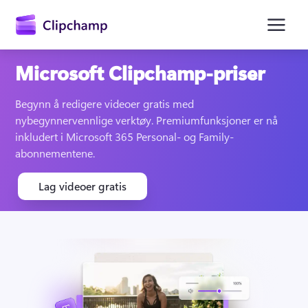
hovedinnhold
Microsoft Clipchamp-priser
Begynn å redigere videoer gratis med 
nybegynnervennlige verktøy. Premiumfunksjoner er nå 
inkludert i Microsoft 365 Personal- og Family-
abonnementene.
Lag videoer gratis
Logg på
Prøv gratis