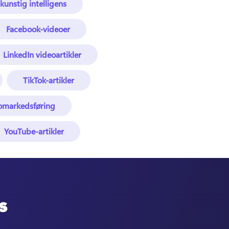
 kunstig intelligens
Facebook-videoer
LinkedIn videoartikler
TikTok-artikler
omarkedsføring
YouTube-artikler
s