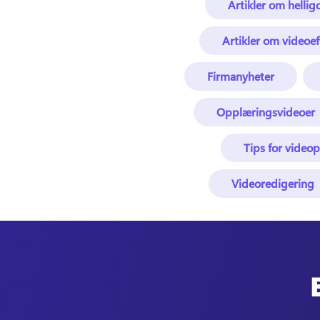
Artikler om helli
Artikler om videoef
Firmanyheter
Opplæringsvideoer
Tips for video
Videoredigering