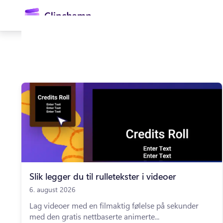
hovedinnhold
Logg på
Prøv gratis
Slik legger du til rulletekster i videoer
6. august 2026
Lag videoer med en filmaktig følelse på sekunder
med den gratis nettbaserte animerte...