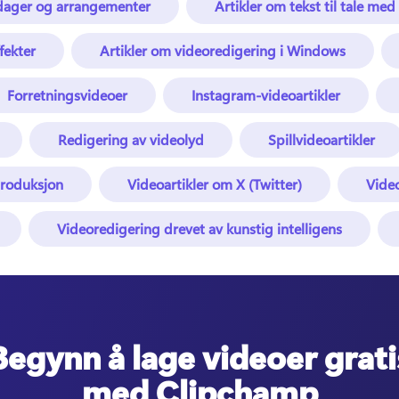
gdager og arrangementer
Artikler om tekst til tale med
fekter
Artikler om videoredigering i Windows
Forretningsvideoer
Instagram-videoartikler
Redigering av videolyd
Spillvideoartikler
produksjon
Videoartikler om X (Twitter)
Vide
Videoredigering drevet av kunstig intelligens
Begynn å lage videoer grati
med Clipchamp