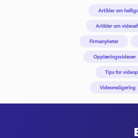
Artikler om helli
Artikler om videoef
Firmanyheter
Opplæringsvideoer
Tips for video
Videoredigering