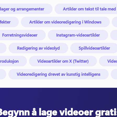
gdager og arrangementer
Artikler om tekst til tale med
fekter
Artikler om videoredigering i Windows
Forretningsvideoer
Instagram-videoartikler
Redigering av videolyd
Spillvideoartikler
produksjon
Videoartikler om X (Twitter)
Vide
Videoredigering drevet av kunstig intelligens
Begynn å lage videoer grati