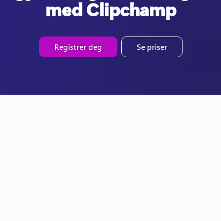
med Clipchamp
Registrer deg
Se priser