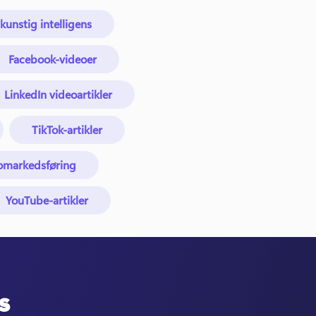
 kunstig intelligens
Facebook-videoer
LinkedIn videoartikler
TikTok-artikler
omarkedsføring
YouTube-artikler
s