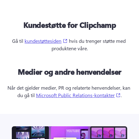
Kundestøtte for Clipchamp
(opens in a new tab)
Gå til 
kundestøttesiden
 hvis du trenger støtte med 
produktene våre.
Medier og andre henvendelser
Når det gjelder medier, PR og relaterte henvendelser, kan 
(opens i
du gå til 
Microsoft Public Relations-kontakter
.