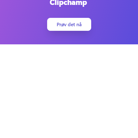
Clipchamp
Prøv det nå