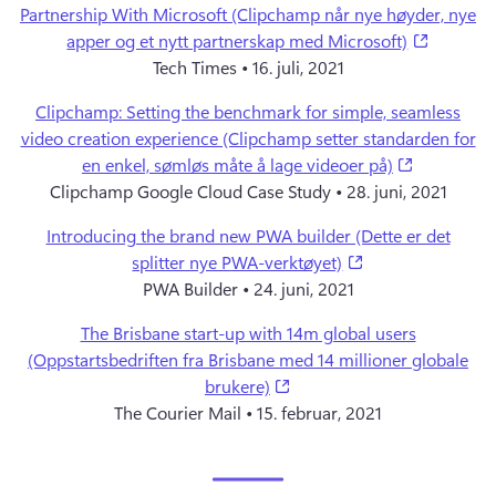
Partnership With Microsoft (Clipchamp når nye høyder, nye
(opens i
apper og et nytt partnerskap med Microsoft)
Tech Times • 16. juli, 2021
Clipchamp: Setting the benchmark for simple, seamless
video creation experience (Clipchamp setter standarden for
(opens in 
en enkel, sømløs måte å lage videoer på)
Clipchamp Google Cloud Case Study • 28. juni, 2021
Introducing the brand new PWA builder (Dette er det
(opens in a new t
splitter nye PWA-verktøyet)
PWA Builder • 24. juni, 2021
The Brisbane start-up with 14m global users
(Oppstartsbedriften fra Brisbane med 14 millioner globale
(opens in a new tab)
brukere)
The Courier Mail • 15. februar, 2021