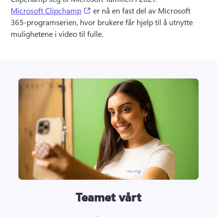
(opens in a new tab)
Microsoft Clipchamp
 er nå en fast del av Microsoft 
365-programserien, hvor brukere får hjelp til å utnytte 
mulighetene i video til fulle. 
Teamet vårt