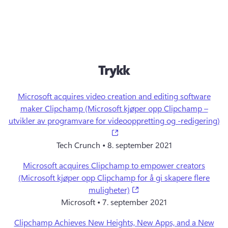
Trykk
Microsoft acquires video creation and editing software
maker Clipchamp (Microsoft kjøper opp Clipchamp –
utvikler av programvare for videooppretting og -redigering)
(opens in a new tab)
Tech Crunch • 8. september 2021
Microsoft acquires Clipchamp to empower creators
(Microsoft kjøper opp Clipchamp for å gi skapere flere
(opens in a new tab)
muligheter)
Microsoft • 7. september 2021
Clipchamp Achieves New Heights, New Apps, and a New