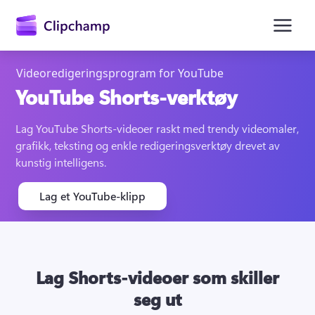
hovedinnhold
Videoredigeringsprogram for YouTube
YouTube Shorts-verktøy
Lag YouTube Shorts-videoer raskt med trendy videomaler, 
grafikk, teksting og enkle redigeringsverktøy drevet av 
kunstig intelligens.
Lag et YouTube-klipp
Logg på
Prøv gratis
Lag Shorts-videoer som skiller
seg ut