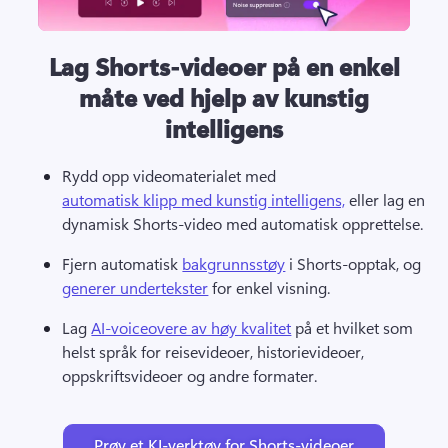
Lag Shorts-videoer på en enkel
måte ved hjelp av kunstig
intelligens
Rydd opp videomaterialet med 
automatisk klipp med kunstig intelligens,
 eller lag en 
dynamisk Shorts-video med automatisk opprettelse. 
Fjern automatisk 
bakgrunnsstøy
 i Shorts-opptak, og 
generer undertekster
 for enkel visning. 
Lag 
AI-voiceovere av høy kvalitet
 på et hvilket som 
helst språk for reisevideoer, historievideoer, 
oppskriftsvideoer og andre formater. 
Prøv et KI-verktøy for Shorts-videoer