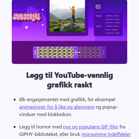
Legg til YouTube-vennlig
grafikk raskt
Øk engasjementet med grafikk, for eksempel 
animasjoner for å like og abonnere
 og popup-
vinduer med klokkeikon. 
Legg til humor med 
nye og populære GIF-filer
 fra 
GIPHY-biblioteket, eller bruk 
morsomme lydeffekter