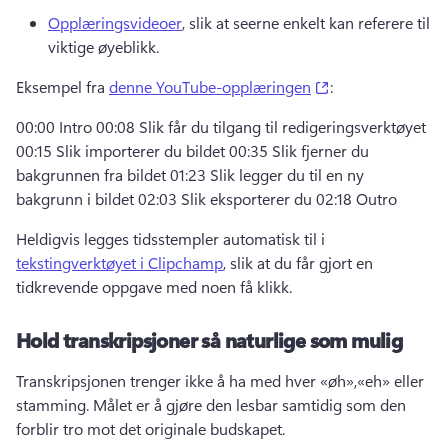
Opplæringsvideoer
, slik at seerne enkelt kan referere til 
viktige øyeblikk. 
(opens in a new 
Eksempel fra 
denne YouTube-opplæringen
: 
00:00 Intro 00:08 Slik får du tilgang til redigeringsverktøyet 
00:15 Slik importerer du bildet 00:35 Slik fjerner du 
bakgrunnen fra bildet 01:23 Slik legger du til en ny 
bakgrunn i bildet 02:03 Slik eksporterer du 02:18 Outro
Heldigvis legges tidsstempler automatisk til i 
tekstingverktøyet i Clipchamp
, slik at du får gjort en 
tidkrevende oppgave med noen få klikk. 
Hold transkripsjoner så naturlige som mulig
Transkripsjonen trenger ikke å ha med hver «øh»,«eh» eller 
stamming. 
Målet er å gjøre den lesbar samtidig som den 
forblir tro mot det originale budskapet.