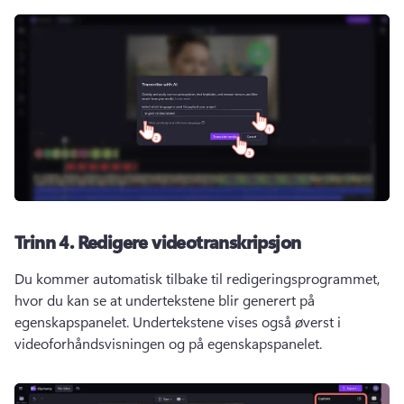
Trinn 4.
Redigere videotranskripsjon
Du kommer automatisk tilbake til redigeringsprogrammet, 
hvor du kan se at undertekstene blir generert på 
egenskapspanelet. 
Undertekstene vises også øverst i 
videoforhåndsvisningen og på egenskapspanelet. 