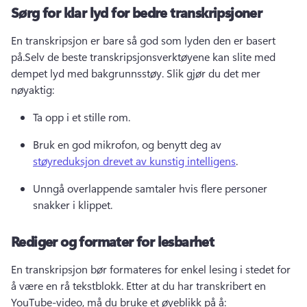
Sørg for klar lyd for bedre transkripsjoner
En transkripsjon er bare så god som lyden den er basert 
på.
Selv de beste transkripsjonsverktøyene kan slite med 
dempet lyd med bakgrunnsstøy. 
Slik gjør du det mer 
nøyaktig:
Ta opp i et stille rom.
Bruk en god mikrofon, og benytt deg av 
støyreduksjon drevet av kunstig intelligens
. 
Unngå overlappende samtaler hvis flere personer 
snakker i klippet. 
Rediger og formater for lesbarhet
En transkripsjon bør formateres for enkel lesing i stedet for 
å være en rå tekstblokk. 
Etter at du har transkribert en 
YouTube-video, må du bruke et øyeblikk på å: