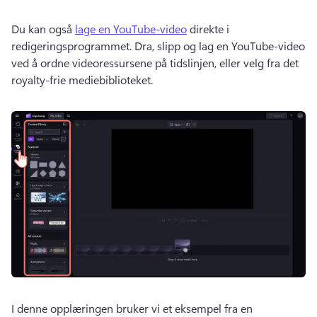
Du kan også 
lage en YouTube-video
 direkte i 
redigeringsprogrammet. 
Dra, slipp og lag en YouTube-video 
ved å ordne videoressursene på tidslinjen, eller velg fra det 
royalty-frie mediebiblioteket. 
I denne opplæringen bruker vi et eksempel fra en 