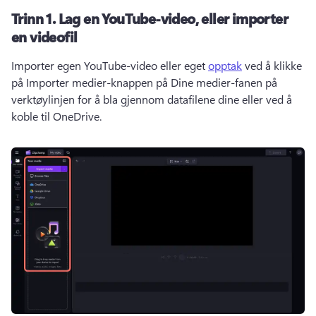
Trinn 1.
Lag en YouTube-video, eller importer
en videofil
Importer egen YouTube-video eller eget 
opptak
 ved å klikke 
på Importer medier-knappen på Dine medier-fanen på 
verktøylinjen for å bla gjennom datafilene dine eller ved å 
koble til OneDrive. 