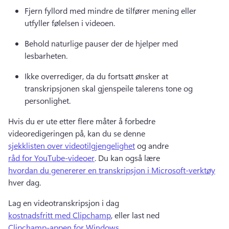
Fjern fyllord med mindre de tilfører mening eller 
utfyller følelsen i videoen.
Behold naturlige pauser der de hjelper med 
lesbarheten.
Ikke overrediger, da du fortsatt ønsker at 
transkripsjonen skal gjenspeile talerens tone og 
personlighet.
Hvis du er ute etter flere måter å forbedre 
videoredigeringen på, kan du se denne 
sjekklisten over videotilgjengelighet
 og andre 
råd for YouTube-videoer
. 
Du kan også lære 
hvordan du genererer en transkripsjon i Microsoft-verktøy
hver dag. 
Lag en videotranskripsjon i dag 
kostnadsfritt med Clipchamp
, eller last ned 
Clipchamp-appen for Windows
. 