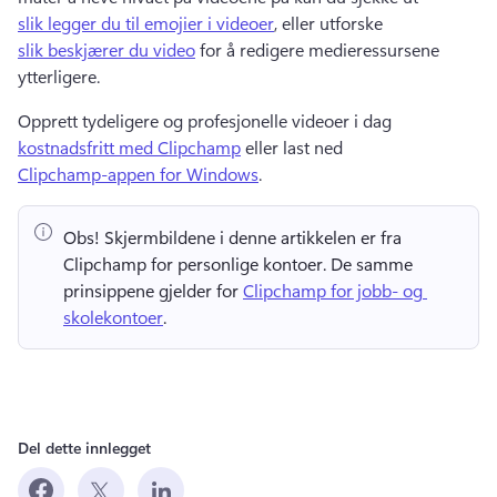
slik legger du til emojier i videoer
, eller utforske 
slik beskjærer du video
 for å redigere medieressursene 
ytterligere. 
Opprett tydeligere og profesjonelle videoer i dag 
kostnadsfritt med Clipchamp
 eller last ned 
Clipchamp-appen for Windows
. 
Obs!
 Skjermbildene i denne artikkelen er fra 
Clipchamp for personlige kontoer. 
De samme 
prinsippene gjelder for 
Clipchamp for jobb- og 
skolekontoer
. 
Del dette innlegget