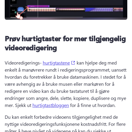
Prøv hurtigtaster for mer tilgjengelig
videoredigering
(opens in a new tab)
Videoredigerings- 
hurtigtastene
 kan hjelpe deg med 
enkelt å manøvrere rundt i redigeringsprogrammet, uansett 
hvordan du foretrekker å bruke datamaskinen. 
I stedet for å 
være avhengig av å bruke musen eller markøren for å 
redigere en video kan du bruke tastaturet til å gjøre 
endringer som angre, dele, slette, kopiere, duplisere og mye 
mer. 
Sjekk ut 
hurtigtastbloggen
 for å finne ut hvordan. 
Du kan enkelt forbedre videoens tilgjengelighet med de 
nyttige videoredigeringsfunksjonene kostnadsfritt. 
For flere 
måter å heve nivået på videoene på kan du sjekke ut 