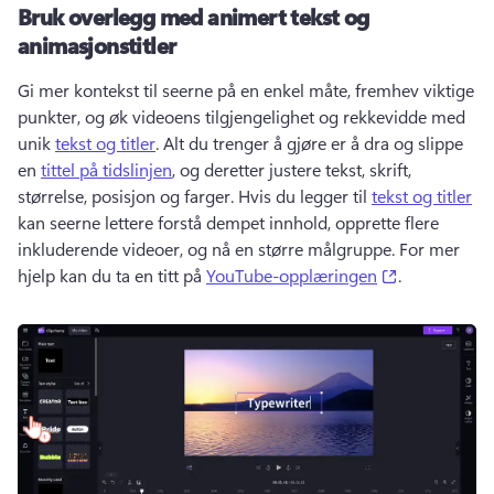
Bruk overlegg med animert tekst og
animasjonstitler
Gi mer kontekst til seerne på en enkel måte, fremhev viktige 
punkter, og øk videoens tilgjengelighet og rekkevidde med 
unik 
tekst og titler
. 
Alt du trenger å gjøre er å dra og slippe 
en 
tittel på tidslinjen
, og deretter justere tekst, skrift, 
størrelse, posisjon og farger. 
Hvis du legger til 
tekst og titler
kan seerne lettere forstå dempet innhold, opprette flere 
inkluderende videoer, og nå en større målgruppe. 
For mer 
(opens in a 
hjelp kan du ta en titt på 
YouTube-opplæringen
. 