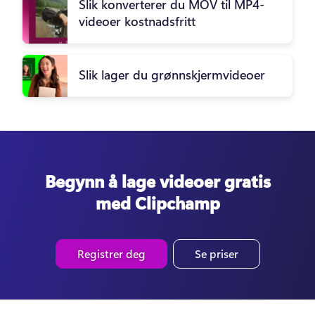
Slik konverterer du MOV til MP4-
videoer kostnadsfritt
Slik lager du grønnskjermvideoer
Begynn å lage videoer gratis
med Clipchamp
Registrer deg
Se priser