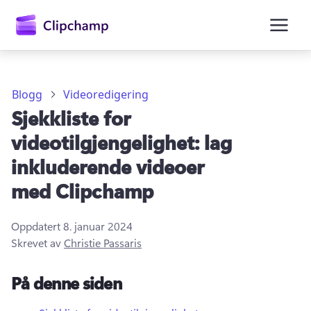
hovedinnhold
Blogg
Videoredigering
Sjekkliste for
videotilgjengelighet: lag
inkluderende videoer
med Clipchamp
Logg på
Oppdatert
8. januar 2024
Prøv gratis
Skrevet av
Christie Passaris
På denne siden