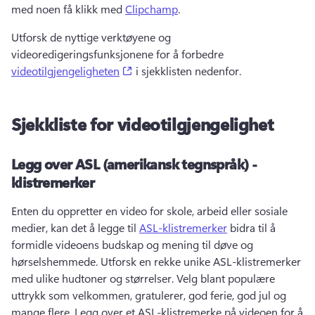
med noen få klikk med 
Clipchamp
. 
Utforsk de nyttige verktøyene og 
videoredigeringsfunksjonene for å forbedre 
(opens in a new tab)
videotilgjengeligheten
 i sjekklisten nedenfor. 
Sjekkliste for videotilgjengelighet
Legg over ASL (amerikansk tegnspråk) -
klistremerker
Enten du oppretter en video for skole, arbeid eller sosiale 
medier, kan det å legge til 
ASL-klistremerker
 bidra til å 
formidle videoens budskap og mening til døve og 
hørselshemmede. 
Utforsk en rekke unike ASL-klistremerker 
med ulike hudtoner og størrelser. 
Velg blant populære 
uttrykk som velkommen, gratulerer, god ferie, god jul og 
mange flere. 
Legg over et ASL-klistremerke på videoen for å 