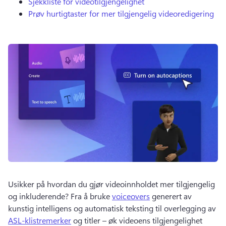
Sjekkliste for videotilgjengelighet
Prøv hurtigtaster for mer tilgjengelig videoredigering
Usikker på hvordan du gjør videoinnholdet mer tilgjengelig 
og inkluderende? 
Fra å bruke 
voiceovers
 generert av 
kunstig intelligens og automatisk teksting til overlegging av 
ASL-klistremerker
 og titler – øk videoens tilgjengelighet 