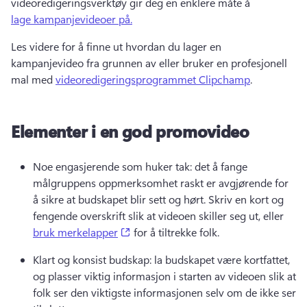
videoredigeringsverktøy gir deg en enklere måte å 
lage kampanjevideoer på.
Les videre for å finne ut hvordan du lager en 
kampanjevideo fra grunnen av eller bruker en profesjonell 
mal med 
videoredigeringsprogrammet Clipchamp
. 
Elementer i en god promovideo
Noe engasjerende som huker tak: det å fange 
målgruppens oppmerksomhet raskt er avgjørende for 
å sikre at budskapet blir sett og hørt. 
Skriv en kort og 
fengende overskrift slik at videoen skiller seg ut, eller 
(opens in a new tab)
bruk merkelapper
 for å tiltrekke folk. 
Klart og konsist budskap: la budskapet være kortfattet, 
og plasser viktig informasjon i starten av videoen slik at 
folk ser den viktigste informasjonen selv om de ikke ser 