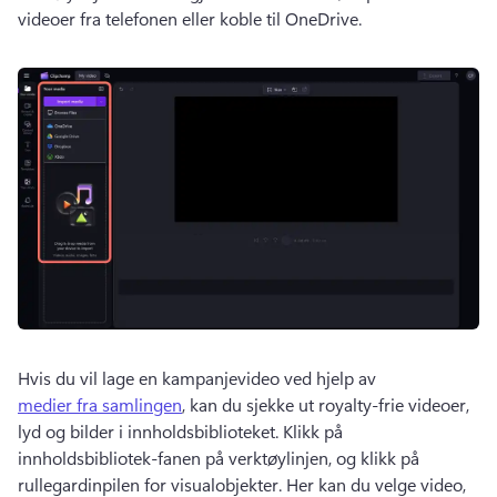
videoer fra telefonen eller koble til OneDrive. 
Hvis du vil lage en kampanjevideo ved hjelp av 
medier fra samlingen
, kan du sjekke ut royalty-frie videoer, 
lyd og bilder i innholdsbiblioteket. 
Klikk på 
innholdsbibliotek-fanen på verktøylinjen, og klikk på 
rullegardinpilen for visualobjekter. 
Her kan du velge video, 