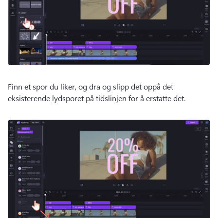
Finn et spor du liker, og dra og slipp det oppå det 
eksisterende lydsporet på tidslinjen for å erstatte det. 