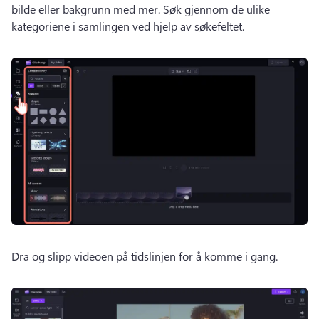
bilde eller bakgrunn med mer. 
Søk gjennom de ulike 
kategoriene i samlingen ved hjelp av søkefeltet. 
Dra og slipp videoen på tidslinjen for å komme i gang. 