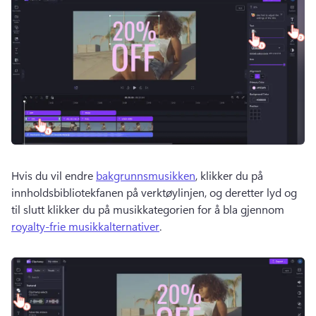
Hvis du vil endre 
bakgrunnsmusikken
, klikker du på 
innholdsbibliotekfanen på verktøylinjen, og deretter lyd og 
til slutt klikker du på musikkategorien for å bla gjennom 
royalty-frie musikkalternativer
. 