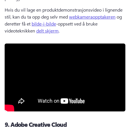
Hvis du vil lage en produktdemonstrasjonsvideo i lignende 
stil, kan du ta opp deg selv med 
webkameraopptakeren
 og 
deretter få et 
bilde-i-bilde
-oppsett ved å bruke 
videoteknikken 
delt skjerm
. 
9.
Adobe Creative Cloud