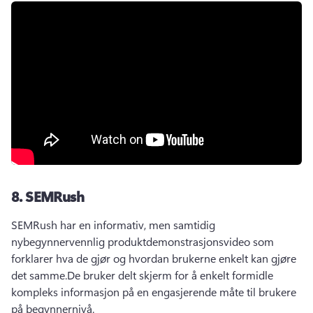
8.
SEMRush
SEMRush har en informativ, men samtidig 
nybegynnervennlig produktdemonstrasjonsvideo som 
forklarer hva de gjør og hvordan brukerne enkelt kan gjøre 
det samme.
De bruker delt skjerm for å enkelt formidle 
kompleks informasjon på en engasjerende måte til brukere 
på begynnernivå.