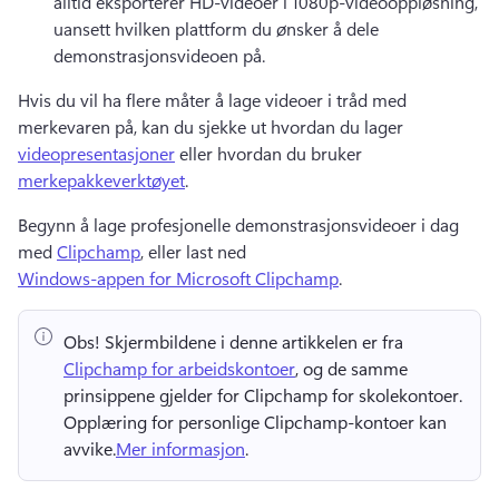
alltid eksporterer HD-videoer i 1080p-videooppløsning, 
uansett hvilken plattform du ønsker å dele 
demonstrasjonsvideoen på.
Hvis du vil ha flere måter å lage videoer i tråd med 
merkevaren på, kan du sjekke ut hvordan du lager 
videopresentasjoner
 eller hvordan du bruker 
merkepakkeverktøyet
. 
Begynn å lage profesjonelle demonstrasjonsvideoer i dag 
med 
Clipchamp
, eller last ned 
Windows-appen for Microsoft Clipchamp
. 
Obs!
 Skjermbildene i denne artikkelen er fra ⁠ 
Clipchamp for arbeidskontoer
, og de samme 
prinsippene gjelder for Clipchamp for skolekontoer. 
Opplæring for personlige Clipchamp-kontoer kan 
avvike.
Mer informasjon
. 