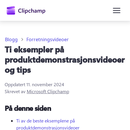
hovedinnhold
Blogg
Forretningsvideoer
Ti eksempler på
produktdemonstrasjonsvideoer
og tips
Oppdatert
11. november 2024
Logg på
Skrevet av
Microsoft Clipchamp
Prøv gratis
På denne siden
Ti av de beste eksemplene på
produktdemonstrasjonsvideoer