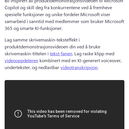
Bli inspirert av produktdemonstrasjonsvideoen til Microsoft 
Copilot og skill deg fra konkurrentene ved å fremheve 
spesielle funksjoner og unike fordeler.
Microsoft viser 
samarbeid i sanntid med medlemmer som bruker Microsoft 
365 og smarte KI-funksjoner.
Lag samme skrivemaskin-teksteffekt i 
produktdemonstrasjonsvideoen din ved å bruke 
skrivemaskin-tittelen i 
tekst-fanen
. 
Lag raske klipp med 
videooppdeleren
 kombinert med en KI-generert voiceover, 
undertekster, og nedlastbar 
videotranskripsjon
. 