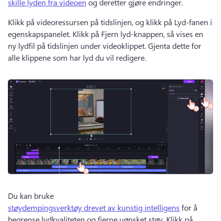
skille lyden fra videoen
 og deretter gjøre endringer. 
Klikk på videoressursen på tidslinjen, og klikk på Lyd-fanen i 
egenskapspanelet. 
Klikk på Fjern lyd-knappen, så vises en 
ny lydfil på tidslinjen under videoklippet. 
Gjenta dette for 
alle klippene som har lyd du vil redigere. 
Du kan bruke 
støydempingsverktøy drevet av kunstig intelligens
 for å 
begrense lydkvaliteten og fjerne uønsket støy. 
Klikk på 