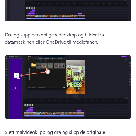
Dra og slipp personlige videoklipp og bilder fra 
datamaskinen eller OneDrive til mediefanen. 
Slett malvideoklipp, og dra og slipp de originale 