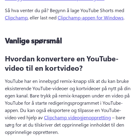
Så hva venter du på? 
Begynn å lage YouTube Shorts med 
Clipchamp
, eller last ned 
Clipchamp-appen for Windows
. 
Vanlige spørsmål
Hvordan konvertere en YouTube-
video til en kortvideo?
YouTube har en innebygd remix-knapp slik at du kan bruke 
eksisterende YouTube-videoer og kortvideoer på nytt på din 
egen kanal. 
Bare trykk på remix-knappen under en video på 
YouTube for å starte redigeringsprogrammet i YouTube-
appen. 
Du kan også eksportere og tilpasse en YouTube-
video ved hjelp av 
Clipchamp videogjenoppretting
 – bare 
sørg for at du tilskriver det opprinnelige innholdet til den 
opprinnelige oppretteren. 