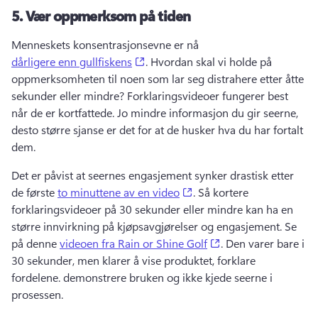
5.
Vær oppmerksom på tiden
Menneskets konsentrasjonsevne er nå 
(opens in a new tab)
dårligere enn gullfiskens
. 
Hvordan skal vi holde på 
oppmerksomheten til noen som lar seg distrahere etter åtte 
sekunder eller mindre? 
Forklaringsvideoer fungerer best 
når de er kortfattede. 
Jo mindre informasjon du gir seerne, 
desto større sjanse er det for at de husker hva du har fortalt 
dem.
Det er påvist at seernes engasjement synker drastisk etter 
(opens in a new tab)
de første 
to minuttene av en video
. 
Så kortere 
forklaringsvideoer på 30 sekunder eller mindre kan ha en 
større innvirkning på kjøpsavgjørelser og engasjement. 
Se 
(opens in a new tab
på denne 
videoen fra Rain or Shine Golf
. 
Den varer bare i 
30 sekunder, men klarer å vise produktet, forklare 
fordelene. demonstrere bruken og ikke kjede seerne i 
prosessen.