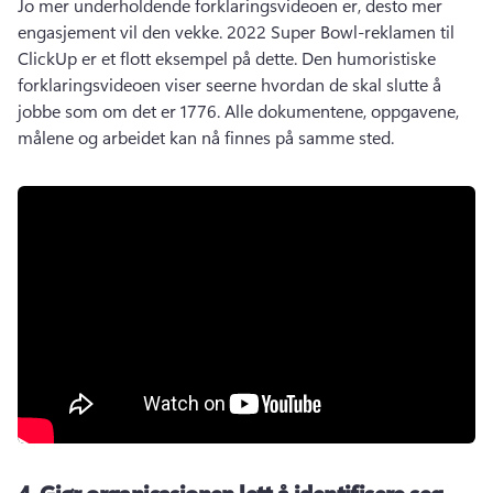
Jo mer underholdende forklaringsvideoen er, desto mer 
engasjement vil den vekke. 
2022 Super Bowl-reklamen til 
ClickUp er et flott eksempel på dette. 
Den humoristiske 
forklaringsvideoen viser seerne hvordan de skal slutte å 
jobbe som om det er 1776. 
Alle dokumentene, oppgavene, 
målene og arbeidet kan nå finnes på samme sted. 
4.
Gjør organisasjonen lett å identifisere seg