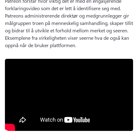
Patreon forstår hvor viktig det er med en engasjerende 
forklaringsvideo som det er lett å identifisere seg med. 
Patreons administrerende direktør og medgrunnlegger gir 
målgruppen troen på menneskelig samhandling, skaper tillit 
og bidrar til å utvikle et forhold mellom merket og seeren. 
Eksemplene fra virkeligheten viser seerne hva de også kan 
oppnå når de bruker plattformen. 