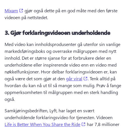
(opens in a new tab)
Mixam
 gjør også dette på en god måte med den første 
videoen på nettstedet. 
3.
Gjør forklaringsvideoen underholdende
Med video kan innholdsprodusenter gå utenfor sin vanlige 
markedsføringsboks og overraske målgruppen med nytt 
innhold. 
Det er større sjanse for at forbrukere deler en 
underholdene eller inspirerende video enn en video med 
nøkkelfunksjoner. 
Hvor delbar forklaringsvideoen er, kan 
(opens in a new tab)
også være det som gjør at den 
går viral
. 
Tenk alltid på 
hvordan du kan nå ut til så mange som mulig. 
Prøv å fange 
oppmerksomheten til målgruppen med en sterk handling 
også. 
Samkjøringsbedriften, Lyft, har laget en svært 
underholdende forklaringsvideo for tjenesten. 
Videoen 
(opens in a new tab)
Life is Better When You Share the Ride
 har 7,8 millioner 