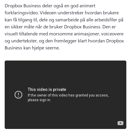
Dropbox Business deler også en god animert 
forklaringsvideo. 
Videoen understreker hvordan brukere 
kan få tilgang til, dele og samarbeide på alle arbeidsfiler på 
en sikker måte når de bruker Dropbox Business. 
Den er 
visuelt tiltalende med morsomme animasjoner, voiceovere 
og undertekster, og den fremlegger klart hvordan Dropbox 
Business kan hjelpe seerne. 