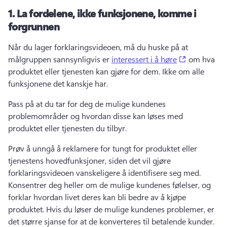
1.
La fordelene, ikke funksjonene, komme i
forgrunnen
Når du lager forklaringsvideoen, må du huske på at 
(opens in a
målgruppen sannsynligvis er 
interessert i å høre
 om hva 
produktet eller tjenesten kan gjøre for dem. 
Ikke om alle 
funksjonene det kanskje har. 
Pass på at du tar for deg de mulige kundenes 
problemområder og hvordan disse kan løses med 
produktet eller tjenesten du tilbyr. 
Prøv å unngå å reklamere for tungt for produktet eller 
tjenestens hovedfunksjoner, siden det vil gjøre 
forklaringsvideoen vanskeligere å identifisere seg med. 
Konsentrer deg heller om de mulige kundenes følelser, og 
forklar hvordan livet deres kan bli bedre av å kjøpe 
produktet. 
Hvis du løser de mulige kundenes problemer, er 
det større sjanse for at de konverteres til betalende kunder. 