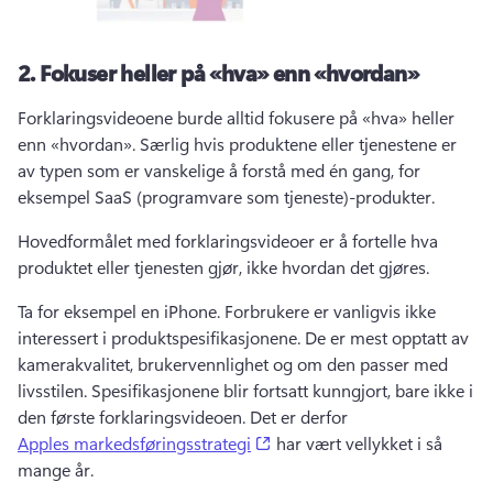
2.
Fokuser heller på «hva» enn «hvordan»
Forklaringsvideoene burde alltid fokusere på «hva» heller 
enn «hvordan». 
Særlig hvis produktene eller tjenestene er 
av typen som er vanskelige å forstå med én gang, for 
eksempel SaaS (programvare som tjeneste)-produkter. 
Hovedformålet med forklaringsvideoer er å fortelle hva 
produktet eller tjenesten gjør, ikke hvordan det gjøres. 
Ta for eksempel en iPhone. 
Forbrukere er vanligvis ikke 
interessert i produktspesifikasjonene. 
De er mest opptatt av 
kamerakvalitet, brukervennlighet og om den passer med 
livsstilen. 
Spesifikasjonene blir fortsatt kunngjort, bare ikke i 
den første forklaringsvideoen. 
Det er derfor 
(opens in a new tab)
Apples markedsføringsstrategi
 har vært vellykket i så 
mange år. 