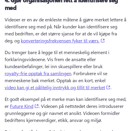
med
Videoer er en av de enkleste måtene å gjøre merket lettere å 
identifisere seg med på. 
Når kunder kan identifisere seg 
med bedriften, er det større sjanse for at de vil kjøpe fra 
(opens in a 
deg, og 
konverteringsfrekvensen fyker til værs.
Du trenger bare å legge til et menneskelig element i 
forklaringsvideoene. 
Vis frem de ansatte eller 
kundeanbefalinger, lei inn skuespillere eller bruk 
royalty-frie opptak fra samlingen
. 
Forbrukere vil se 
menneskene bak merket. 
Opptak av en kort, enkel 
(opens in 
video kan gi et pålitelig inntrykk og tillit til merket
. 
Et godt eksempel på et merke man kan identifisere seg med, 
(opens in a new tab)
er 
Future Kind
. 
Videoen på nettstedet deres introduserer 
grunnleggerne og gir navnet et ansikt. 
Videoen formidler 
bedriftens kjerneverdiger, etikk, ansvar og miljø. 