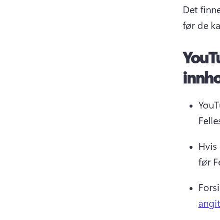
Det finn
før de k
YouT
innh
YouTu
Felle
Hvis 
før F
Fors
angit