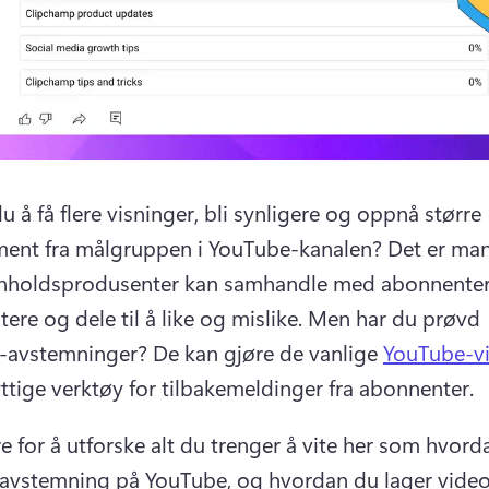
 å få flere visninger, bli synligere og oppnå større 
ent fra målgruppen i YouTube-kanalen? 
Det er man
nholdsprodusenter kan samhandle med abonnenter p
re og dele til å like og mislike. 
Men har du prøvd 
-avstemninger? 
De kan gjøre de vanlige 
YouTube-v
yttige verktøy for tilbakemeldinger fra abonnenter. 
re for å utforske alt du trenger å vite her som hvord
 avstemning på YouTube, og hvordan du lager video