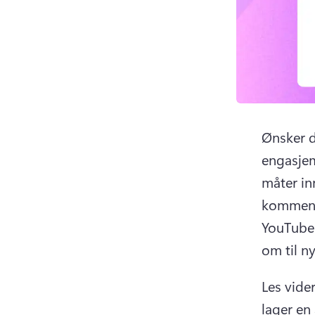
Ønsker du
engasjem
måter in
kommente
YouTube
om til n
Les vide
lager en