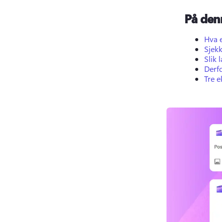
På den
Hva 
Sjekk
Slik
Derf
Tre 