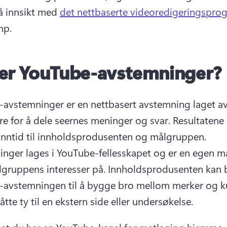
å innsikt med 
det nettbaserte videoredigeringspr
mp.
er YouTube-avstemninger?
avstemninger er en nettbasert avstemning laget av
e for å dele seernes meninger og svar. 
Resultatene 
vises i sanntid til innholdsprodusenten og målgruppen. 
nger lages i YouTube-fellesskapet og er en egen må
gruppens interesser på. 
Innholdsprodusenten kan b
avstemningen til å bygge bro mellom merker og k
tte ty til en ekstern side eller undersøkelse.