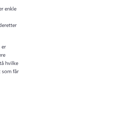
r enkle 
eretter 
er 
re 
å hvilke 
 som får 