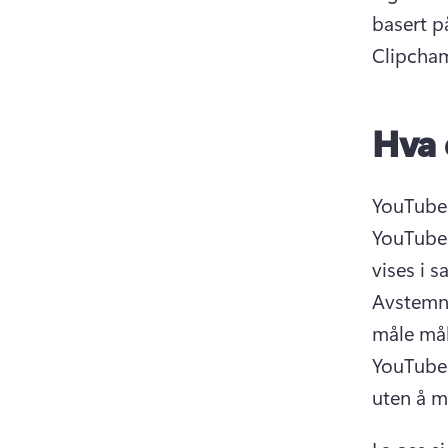
basert p
Clipcha
Hva 
YouTube-
YouTuber
Avstemni
måle mål
YouTube-
uten å må