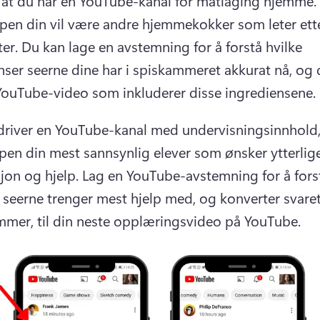
La oss si at du har en YouTube-kanal for matlaging hjemme. 
en din vil være andre hjemmekokker som leter ette
er. 
Du kan lage en avstemning for å forstå hvilke 
nser seerne dine har i spiskammeret akkurat nå, og d
YouTube-video som inkluderer disse ingrediensene.
driver en YouTube-kanal med undervisningsinnhold, 
en din mest sannsynlig elever som ønsker ytterlige
jon og hjelp. 
Lag en YouTube-avstemning for å forst
seerne trenger mest hjelp med, og konverter svaret
emmer, til din neste opplæringsvideo på YouTube.