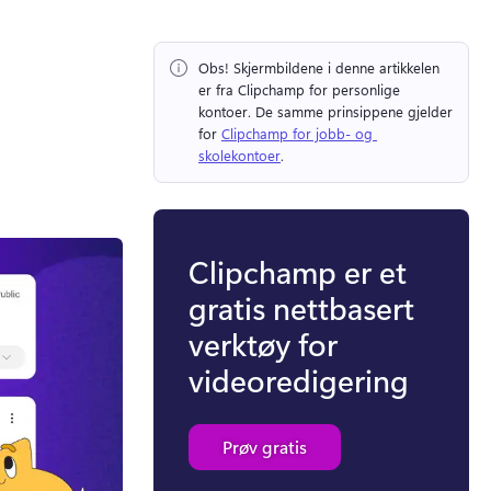
Obs!
 Skjermbildene i denne artikkelen 
er fra Clipchamp for personlige 
kontoer. 
De samme prinsippene gjelder 
for 
Clipchamp for jobb- og 
skolekontoer
. 
Clipchamp er et
gratis nettbasert
verktøy for
videoredigering
Prøv gratis