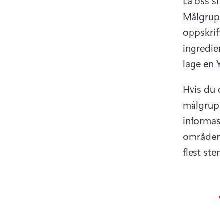
Målgrupp
oppskrift
ingredie
lage en 
Hvis du 
målgrupp
informas
områder 
flest st