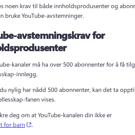
es noen krav til både innholdsprodusenter og abonn
an bruke YouTube-avstemninger. 
ube-avstemningskrav for
oldsprodusenter
be-kanaler må ha over 500 abonnenter for å få tilga
sskap-innlegg. 
du nylig har nådd 500 abonnenter, kan det ta opptil
ellesskap-fanen vises. 
ikre deg om at YouTube-kanalen din ikke er 
(opens in a new tab)
t for barn
. 