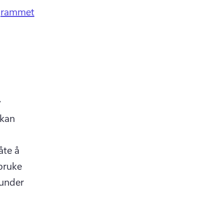
ogrammet
 
kan 
te å 
ruke 
under 