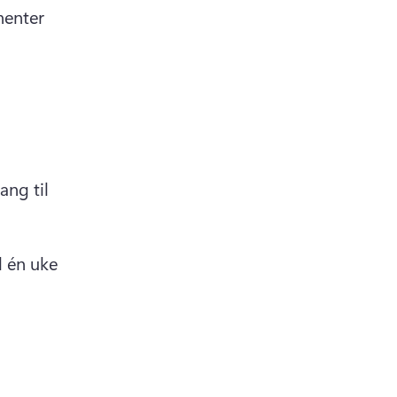
enter 
ng til 
 én uke 