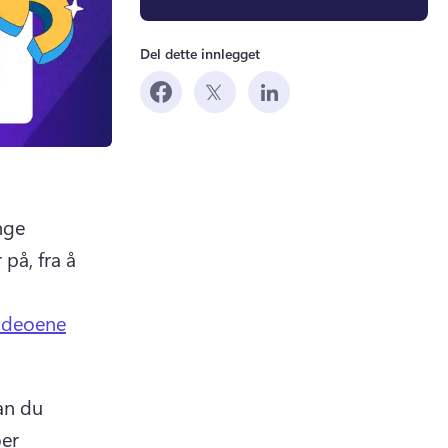
Del dette innlegget
ge 
å, fra å 
ideoene
an du 
er 