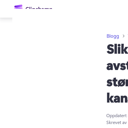
hovedinnhold
Blogg
Sli
avs
stø
Logg på
kan
Prøv gratis
Oppdatert
Skrevet av