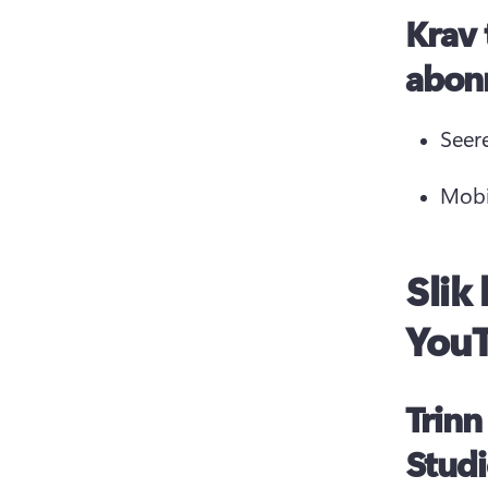
Krav 
abon
Seer
Mobi
Slik
You
Trinn
Stud