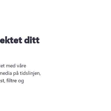
ektet ditt
et med våre 
funksjoner og verktøy. Dra og slipp media på tidslinjen, 
st
, 
filtre
 og 