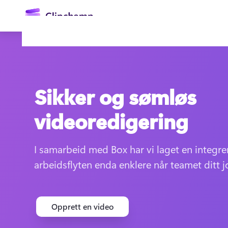
hovedinnhold
Sikker og sømløs
videoredigering
I samarbeid med Box har vi laget en integre
Logg på
arbeidsflyten enda enklere når teamet ditt 
Prøv gratis
Opprett en video