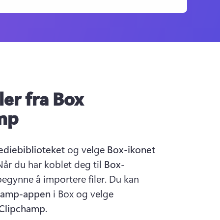
ler fra Box
amp
diebiblioteket
 og velge 
Box-ikonet
år du har koblet deg til 
Box-
begynne å importere filer. Du kan 
hamp-appen
 i Box og velge 
n Clipchamp
.