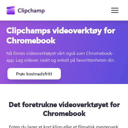
hovedinnhold
Clipchamps videoverktøy for
Chromebook
Nå finnes videoverktøyet vårt også som Chromebook-
app. Lag videoer raskt og enkelt på favorittenheten din.
Prøv kostnadsfritt
Logg på
Prøv gratis
Det foretrukne videoverktøyet for
Chromebook
Enten du lager et kort klipp eller et filmatisk mesterverk 