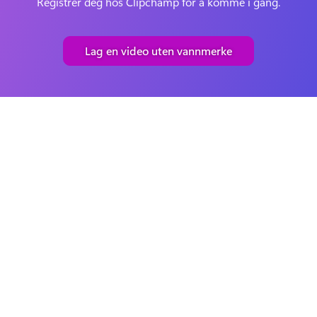
Registrer deg hos Clipchamp for å komme i gang.
Lag en video uten vannmerke