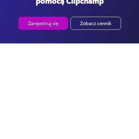
pomocą Clipchamp
Zarejestruj się
Zobacz cennik