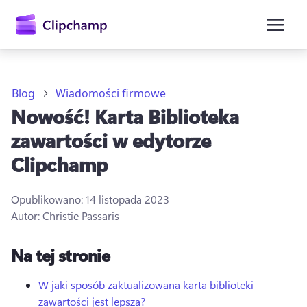
zawartości
głównej
Blog
Wiadomości firmowe
Nowość! Karta Biblioteka
zawartości w edytorze
Clipchamp
Opublikowano:
14 listopada 2023
Autor:
Christie Passaris
Zaloguj się
Na tej stronie
Wypróbuj bezpłatnie
W jaki sposób zaktualizowana karta biblioteki
zawartości jest lepsza?