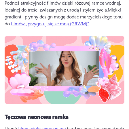
Podnoś atrakcyjność filmów dzięki różowej ramce wodnej, 
idealnej do treści związanych z urodą i stylem życia.
Miękki 
gradient i płynny design mogą dodać marzycielskiego tonu 
do 
filmów „przygotuj się ze mną (GRWM)”
. 
Tęczowa neonowa ramka
Uczyń 
filmy edukacyjne online
 bardziej angażującymi dzięki 