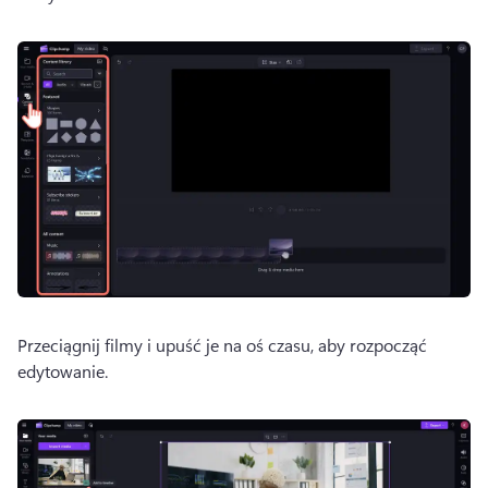
Przeciągnij filmy i upuść je na oś czasu, aby rozpocząć 
edytowanie. 