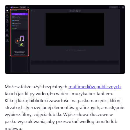
Możesz także użyć bezpłatnych 
multimediów publicznych
, 
takich jak klipy wideo, tła wideo i muzyka bez tantiem. 
Kliknij kartę biblioteki zawartości na pasku narzędzi, kliknij 
strzałkę listy rozwijanej elementów graficznych, a następnie 
wybierz filmy, zdjęcia lub tła. 
Wpisz słowa kluczowe w 
pasku wyszukiwania, aby przeszukać według tematu lub 
motywu.