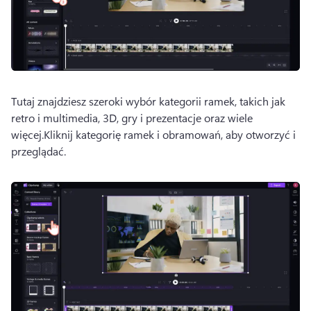
Tutaj znajdziesz szeroki wybór kategorii ramek, takich jak 
retro i multimedia, 3D, gry i prezentacje oraz wiele 
więcej.
Kliknij kategorię ramek i obramowań, aby otworzyć i 
przeglądać.