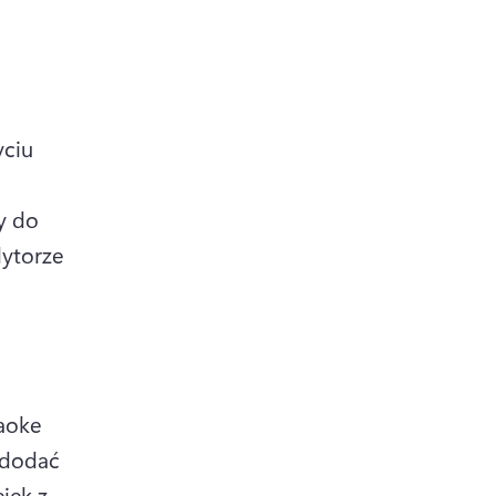
ciu 
 
 do 
ytorze 
aoke 
dodać 
ek z 