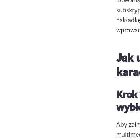
subskrypc
nakładkę
wprowadz
Jak 
kara
Krok 
wybie
Aby zaim
multimed