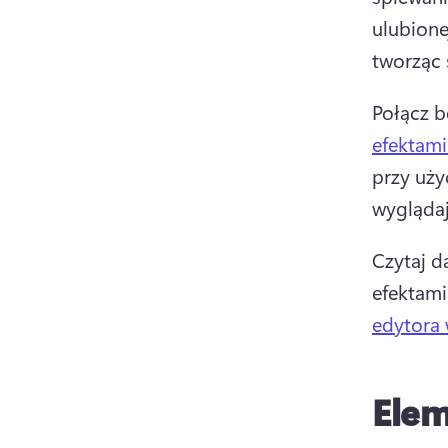
ulubione
tworząc 
Połącz b
efektami
przy uży
wyglądaj
Czytaj da
efektami
edytora
Elem