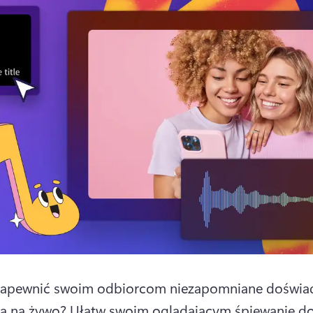
zapewnić swoim odbiorcom niezapomniane doświad
a na żywo? 
Ułatw swoim oglądającym śpiewanie do 