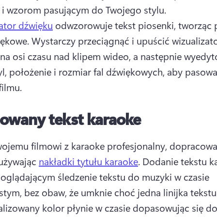
i wzorom pasującym do Twojego stylu. 
ator dźwięku
 odwzorowuje tekst piosenki, tworząc p
iękowe. 
Wystarczy przeciągnąć i upuścić wizualizato
na osi czasu nad klipem wideo, a następnie wyedyt
tyl, położenie i rozmiar fal dźwiękowych, aby pasowa
filmu. 
owany tekst karaoke
ojemu filmowi z karaoke profesjonalny, dopracowa
używając 
nakładki tytułu karaoke
. 
Dodanie tekstu ka
oglądającym śledzenie tekstu do muzyki w czasie 
lizowany kolor płynie w czasie dopasowując się do 