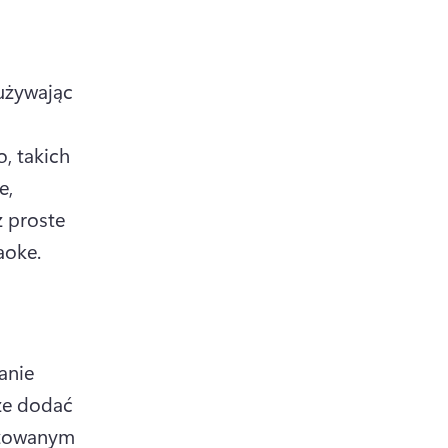
używając 
 takich 
, 
 proste 
aoke. 
nie 
e dodać 
izowanym 