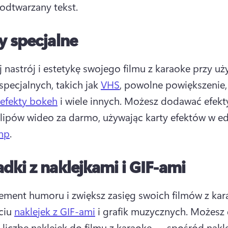
 odtwarzany tekst. 
y specjalne
 nastrój i estetykę swojego filmu z karaoke przy uży
specjalnych, takich jak 
VHS
, powolne powiększenie,
 efekty bokeh
 i wiele innych. 
Możesz dodawać efekty
lipów wideo za darmo, używając karty efektów w ed
mp
. 
dki z naklejkami i GIF-ami
ement humoru i zwiększ zasięg swoich filmów z kar
ciu 
naklejek z GIF-ami
 i grafik muzycznych. 
Możesz 
liczbę naklejek do filmu z karaoke — spośród naklej