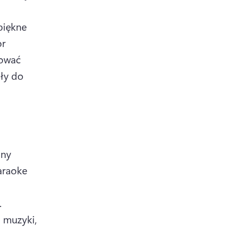
iękne 
r 
ować 
ły do 
ny 
raoke 
rzeczywistym, bez obaw, że umknie choć jedna linijka tekstu. 
muzyki, 