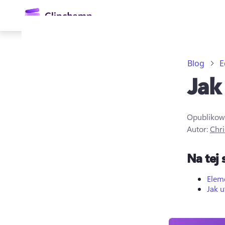
zawartości
głównej
Blog
E
Jak
Opublikow
Autor:
Chri
Zaloguj się
Na tej 
Wypróbuj bezpłatnie
Elem
Jak 