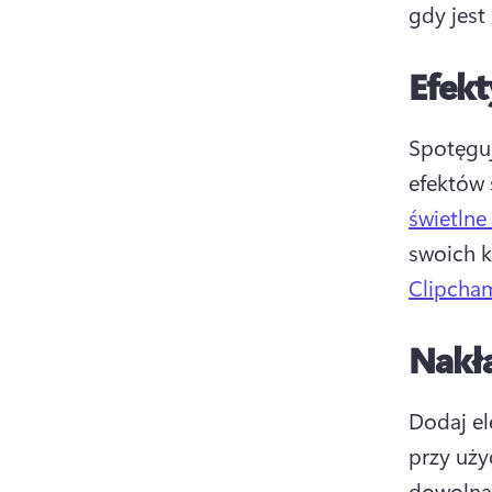
gdy jest
Efekt
Spotęguj
efektów 
świetlne
swoich k
Clipcha
Nakła
Dodaj el
przy uży
dowolną 