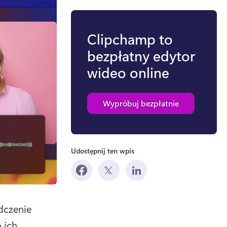
Clipchamp to
bezpłatny edytor
wideo online
Wypróbuj bezpłatnie
Udostępnij ten wpis
czenie 
ich 