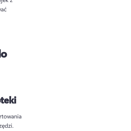
ać 
do
teki
rtowania 
ędzi. 