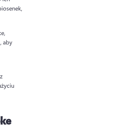
iosenek, 
e, 
 aby 
z 
użyciu 
oke