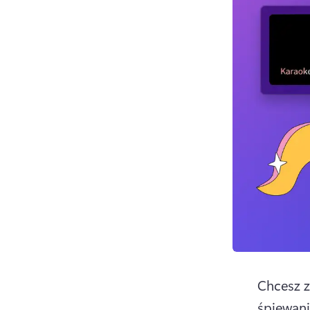
Chcesz 
śpiewani