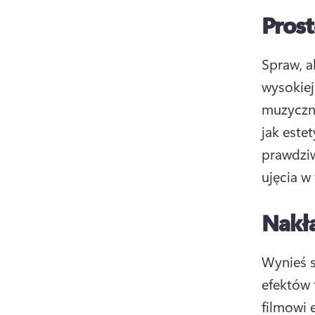
Prost
Spraw, a
wysokiej
muzyczn
jak este
prawdziw
ujęcia w
Nakła
Wynieś s
efektów 
filmowi 