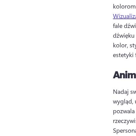
kolorom 
Wizualiz
fale dźw
dźwięku 
kolor, s
estetyki 
Anim
Nadaj sw
wygląd, 
pozwala 
Spersona