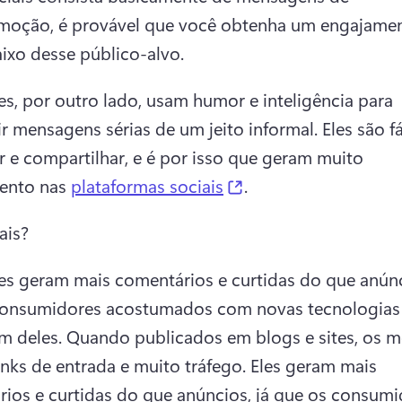
moção, é provável que você obtenha um engajamen
ixo desse público-alvo.
, por outro lado, usam humor e inteligência para 
ir mensagens sérias de um jeito informal. Eles são fá
 e compartilhar, e é por isso que geram muito 
(opens in a new tab)
ento nas 
plataformas sociais
. 
ais?
 geram mais comentários e curtidas do que anúnci
consumidores acostumados com novas tecnologias 
m deles. Quando publicados em blogs e sites, os m
inks de entrada e muito tráfego. Eles geram mais 
ios e curtidas do que anúncios, já que os consumi