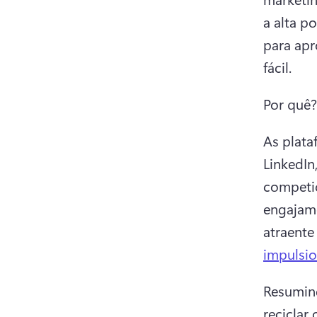
a alta p
para apr
fácil.
Por quê?
As plata
LinkedIn
competiç
engajame
atraente
impulsio
Resumind
reciclar