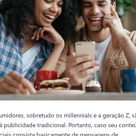
midores, sobretudo os millennials e a geração Z, sã
à publicidade tradicional. Portanto, caso seu conte
ciais consista basicamente de mensagens de 