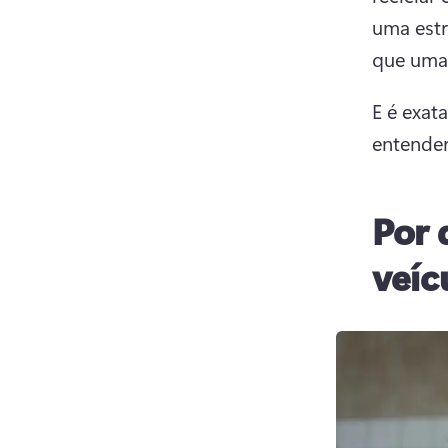
uma estr
que uma 
E é exat
entender
Por 
veíc