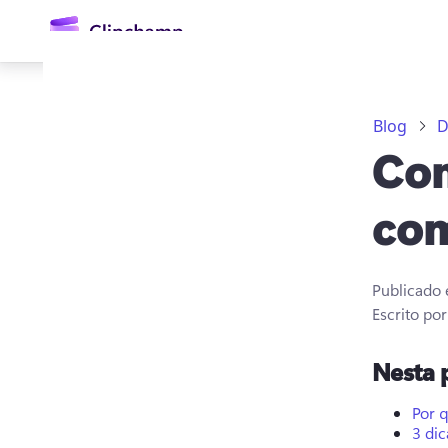
o
conteúdo
principal
Blog
D
Com
co
Publicado
Entrar
Escrito po
Experimentar gratuitamente
Nesta 
Por 
3 di