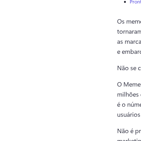
Pron
Os memes
tornaram
as marca
e embar
Não se 
O Memes.
milhões 
é o núme
usuários
Não é pr
marketin