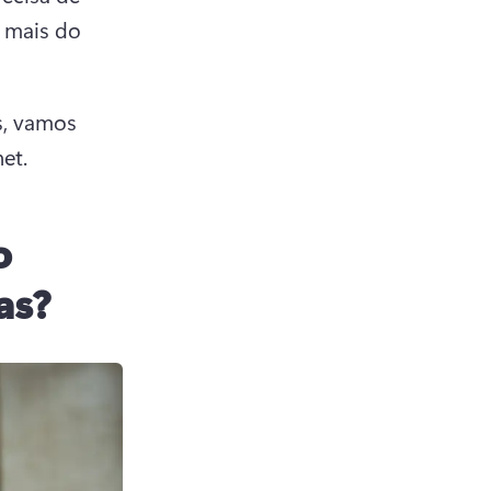
 mais do 
, vamos 
et.
o
as?