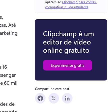
aplicam ao 
Clipchamp para contas 
corporativas ou de estudante
. 
, 
s. Até 
Clipchamp é um
rketing 
editor de vídeo
online gratuito
Experimente grátis
 16 
senger 
 60 mil 
Compartilhe este post
des de 
derando 