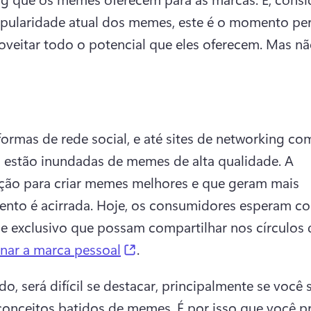
opularidade atual dos memes, este é o momento perf
oveitar todo o potencial que eles oferecem. Mas não
formas de rede social, e até sites de networking co
, estão inundadas de memes de alta qualidade. A 
ão para criar memes melhores e que geram mais 
nto é acirrada. Hoje, os consumidores esperam co
 e exclusivo que possam compartilhar nos círculos d
(opens in a new tab)
nar a marca pessoal
. 
o, será difícil se destacar, principalmente se você s
 conceitos batidos de memes. É por isso que você pr