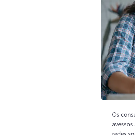
Os consu
avessos 
redes so