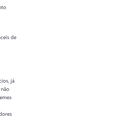
to 
ceis de 
os, já 
não 
emes 
dores 