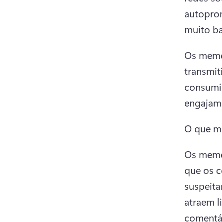
autopro
muito ba
Os memes
transmit
consumir
engajam
O que m
Os memes
que os 
suspeita
atraem l
comentár