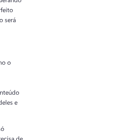
eito 
 será 
mo o 
nteúdo 
eles e 
ó 
ecisa de 