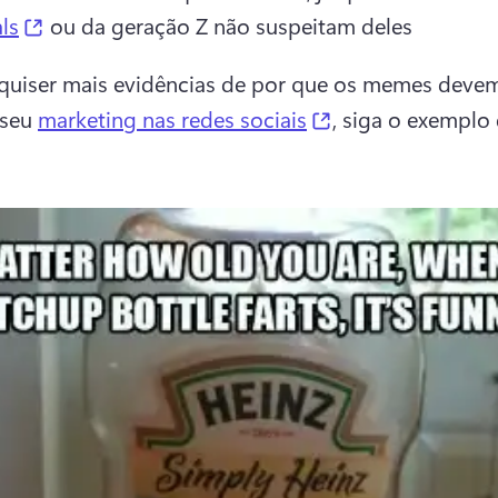
(opens in a new tab)
als
 ou da geração Z não suspeitam deles
quiser mais evidências de por que os memes devem 
(opens in a new t
seu 
marketing nas redes sociais
, siga o exemplo 