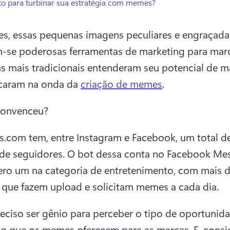
to para turbinar sua estratégia com memes?
, essas pequenas imagens peculiares e engraçadas
-se poderosas ferramentas de marketing para marca
s mais tradicionais entenderam seu potencial de ma
caram na onda da 
criação de memes
. 
convenceu?
com tem, entre Instagram e Facebook, um total de
de seguidores. O bot dessa conta no Facebook Mes
ro um na categoria de entretenimento, com mais de
 que fazem upload e solicitam memes a cada dia.  
eciso ser gênio para perceber o tipo de oportunida
g que os memes oferecem para as marcas. E, consi