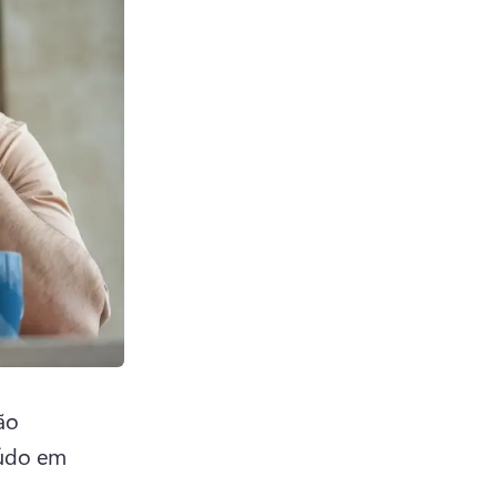
o 
údo em 