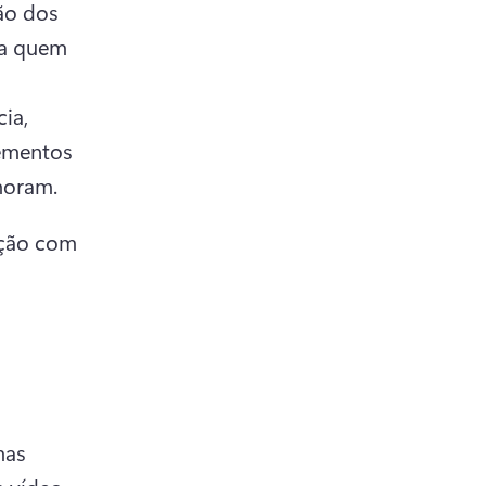
ão dos 
a quem 
a, 
ementos 
moram. 
ção com 
as 