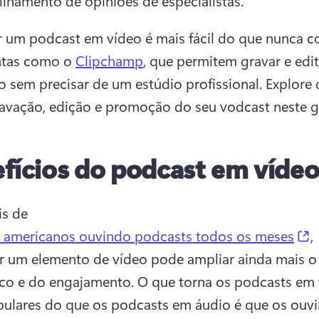
lhamento de opiniões de especialistas. 
um podcast em vídeo é mais fácil do que nunca c
ntas como o 
Clipchamp
, que permitem gravar e edita
 sem precisar de um estúdio profissional. 
Explore d
avação, edição e promoção do seu vodcast neste gu
fícios do podcast em víde
s de 
(
 americanos ouvindo podcasts todos os meses
, 
r um elemento de vídeo pode ampliar ainda mais o 
co e do engajamento. 
O que torna os podcasts em 
ulares do que os podcasts em áudio é que os ouvin