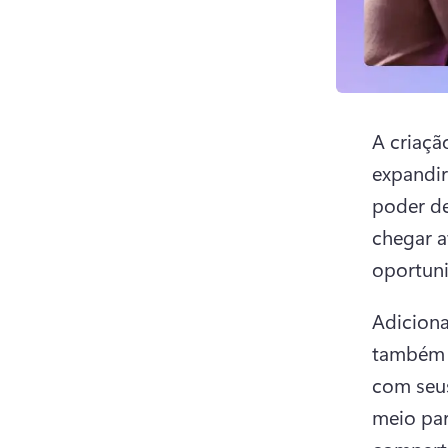
A criaçã
expandir
poder d
chegar a
oportuni
Adiciona
também o
com seus
meio par