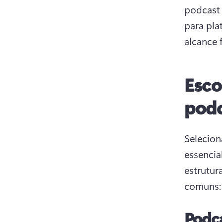
podcast 
para pl
alcance 
Esco
podc
Selecion
essencia
estrutur
comuns:
Podca