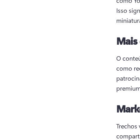
Isso sig
miniatur
Mais
O conteú
como rec
patrocin
premium
Marke
Trechos 
comparti