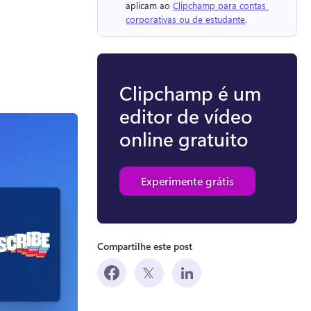
aplicam ao 
Clipchamp para contas 
corporativas ou de estudante
. 
Clipchamp é um
editor de vídeo
online gratuito
Experimente grátis
Compartilhe este post