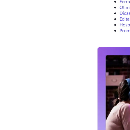
Ferr
Otim
Dica
Edit
Hosp
Prom