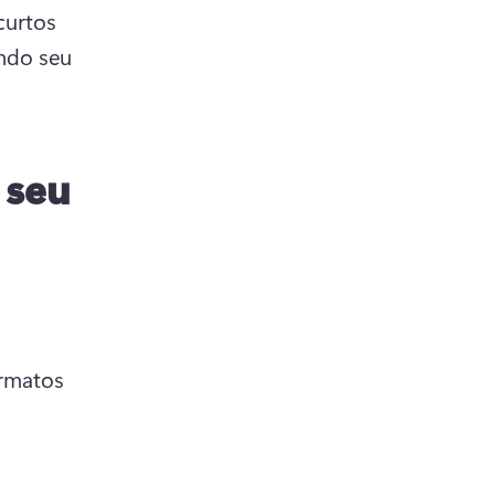
urtos 
ndo seu 
 seu
rmatos 