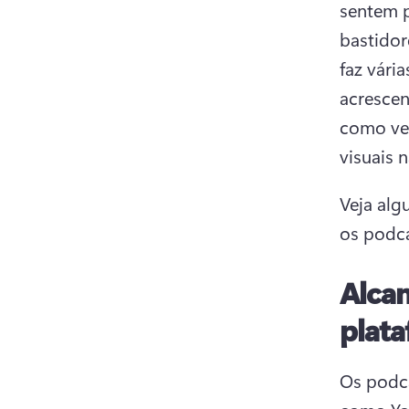
sentem p
bastidor
faz vári
acrescen
como ver
visuais 
Veja alg
os podca
Alcan
plata
Os podca