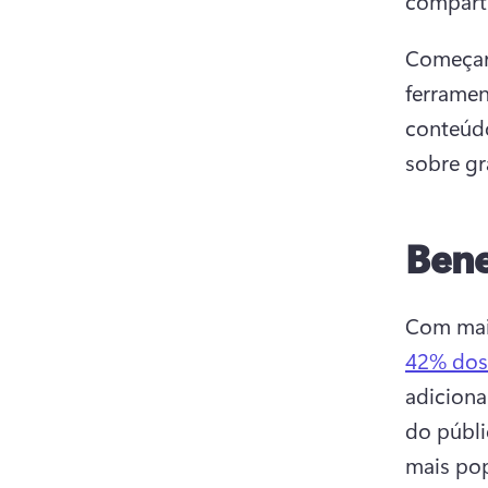
comparti
Começar 
ferrame
conteúdo
sobre gr
Bene
Com mai
42% dos
adiciona
do públi
mais pop