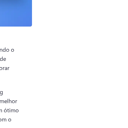
ndo o 
de 
rar 
g 
melhor 
m ótimo 
om o 