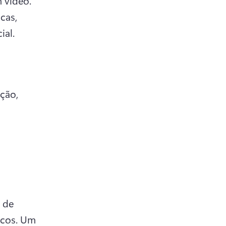
como YouTube, Spotify e outras que priorizam conteúdo em vídeo. 
as, 
al. 
ão, 
 de 
cos. 
Um 