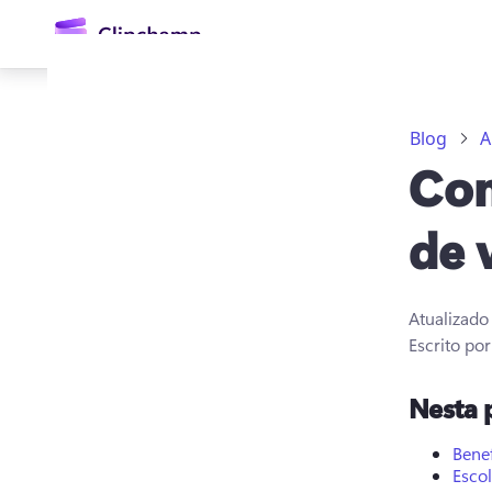
o
conteúdo
principal
Blog
A
Com
de 
Atualizad
Entrar
Escrito po
Experimentar gratuitamente
Nesta 
Bene
Esco