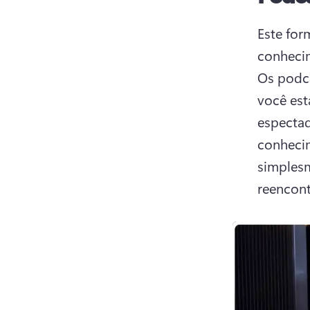
Este for
Os podca
você est
espectad
conhecim
simplesm
reencon