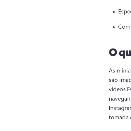
Espe
Como
O qu
As minia
são imag
vídeos.
E
navegam,
Instagra
tomada d