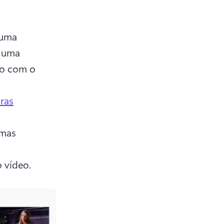
uma 
 uma 
o com o 
ras
mas 
 vídeo.