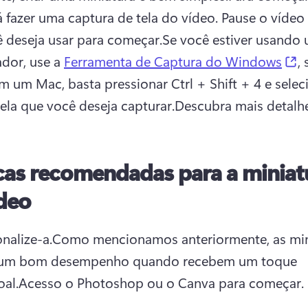
á fazer uma captura de tela do vídeo. Pause o vídeo 
 deseja usar para começar.
Se você estiver usando 
(
or, use a 
Ferramenta de Captura do Windows
, 
em um Mac, basta pressionar Ctrl + Shift + 4 e seleci
tela que você deseja capturar.
Descubra mais detalhe
cas recomendadas para a miniat
deo
nalize-a.
Como mencionamos anteriormente, as mini
um bom desempenho quando recebem um toque 
oal.
Acesso o Photoshop ou o Canva para começar.