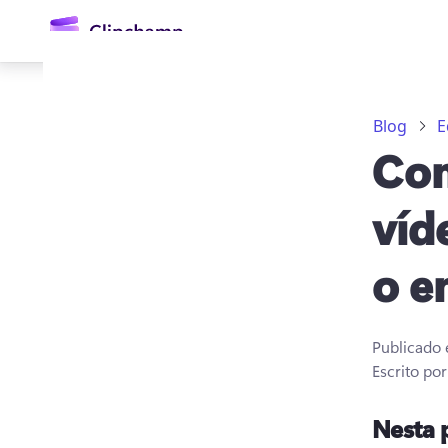
o
conteúdo
principal
Blog
E
Com
víd
o e
Entrar
Experimentar gratuitamente
Publicado
Escrito po
Nesta 