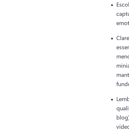
Esco
captu
emot
Clar
essen
meno
minia
mant
fund
Lemb
quali
blog)
víde