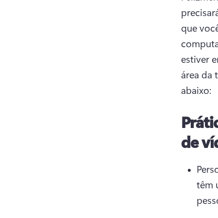
precisar
que você
computad
estiver 
área da 
abaixo:
Práti
de ví
Perso
têm 
pess