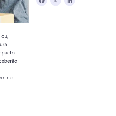
ou, 
ura 
pacto 
ceberão 
em no 