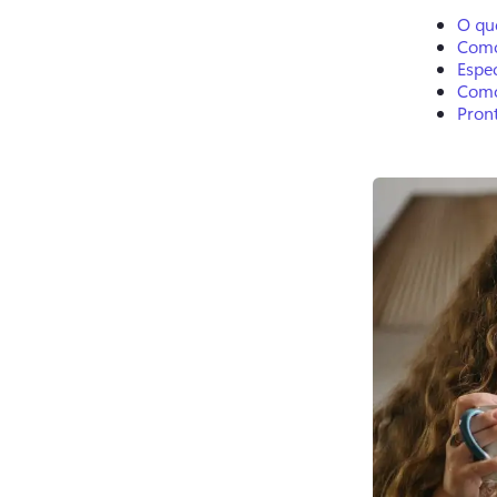
O qu
Como
Espec
Como 
Pron