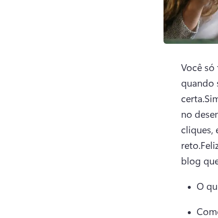
Você só 
quando s
certa.
Si
no dese
cliques,
reto.
Fel
blog que
O qu
Como