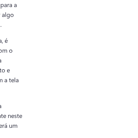
para a 
algo 
.
 é 
om o 
 
o e 
a tela 
 
te neste 
erá um 