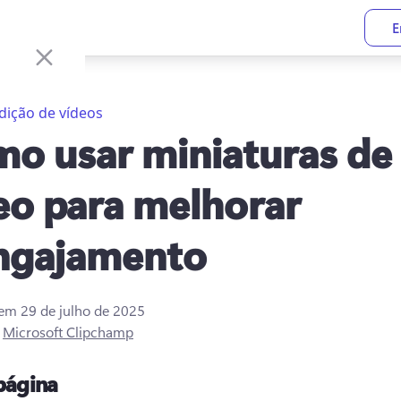
E
dição de vídeos
o usar miniaturas de
eo para melhorar
ngajamento
 em
29 de julho de 2025
r
Microsoft Clipchamp
página