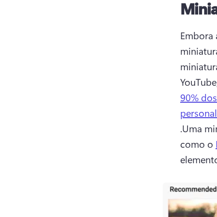
Minia
Embora a
miniatur
miniatur
YouTube,
90% dos
personal
.
Uma min
como o 
elemento