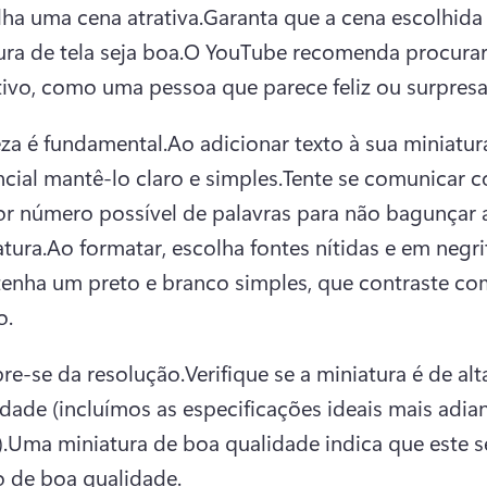
lha uma cena atrativa.
Garanta que a cena escolhida 
ra de tela seja boa.
O YouTube recomenda procurar 
ivo, como uma pessoa que parece feliz ou surpresa
eza é fundamental.
Ao adicionar texto à sua miniatura,
cial mantê-lo claro e simples.
Tente se comunicar c
r número possível de palavras para não bagunçar a
tura.
Ao formatar, escolha fontes nítidas e em negrit
enha um preto e branco simples, que contraste com 
o.
re-se da resolução.
Verifique se a miniatura é de alta
dade (incluímos as especificações ideais mais adian
.
Uma miniatura de boa qualidade indica que este s
o de boa qualidade.