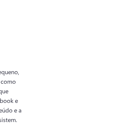
queno, 
 como 
que 
book e 
údo e a 
sistem.