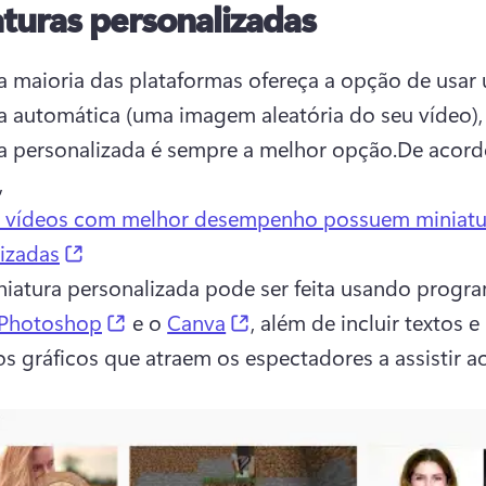
turas personalizadas
 maioria das plataformas ofereça a opção de usar 
a automática (uma imagem aleatória do seu vídeo),
a personalizada é sempre a melhor opção.
De acord
 
 vídeos com melhor desempenho possuem miniatu
(opens in a new tab)
izadas
iatura personalizada pode ser feita usando progra
(opens in a new tab)
(opens in a new tab)
Photoshop
 e o 
Canva
, além de incluir textos e 
s gráficos que atraem os espectadores a assistir ao