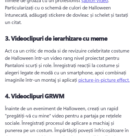
filmele de groază cu un profesionist 
șablon video
. 
Particularizați cu o schemă de culori de Halloween 
întunecată, adăugați stickere de dovleac și schelet și tastați 
un citat. 
3.
Videoclipuri de ierarhizare cu meme
Act ca un critic de moda si de revizuire celebritate costume 
de Halloween într-un video rang nivel proiectat pentru 
Pantaloni scurți și role. 
Înregistrați reacții la costume și 
alegeri legate de modă cu un smartphone, apoi combinați 
imaginile într-un montaj și aplicați 
picture-in-picture effect.
4.
Videoclipuri GRWM
Înainte de un eveniment de Halloween, creați un rapid 
"pregătiți-vă cu mine" video pentru a partaja pe rețelele 
sociale. 
Înregistrați procesul de aplicare a machiaj și 
punerea pe un costum. 
Împărtășiți povești înfricoșătoare în 