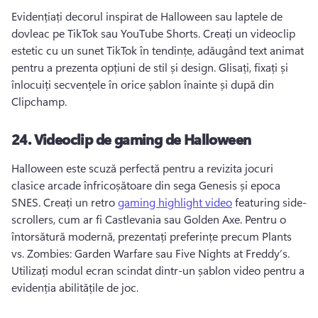
Evidențiați decorul inspirat de Halloween sau laptele de 
dovleac pe TikTok sau YouTube Shorts. 
Creați un videoclip 
estetic cu un sunet TikTok în tendințe, adăugând text animat 
pentru a prezenta opțiuni de stil și design. 
Glisați, fixați și 
înlocuiți secvențele în orice șablon înainte și după din 
Clipchamp. 
24.
Videoclip de gaming de Halloween
Halloween este scuză perfectă pentru a revizita jocuri 
clasice arcade înfricoșătoare din sega Genesis și epoca 
SNES. 
Creați un retro 
gaming highlight video
 featuring side-
scrollers, cum ar fi Castlevania sau Golden Axe. 
Pentru o 
întorsătură modernă, prezentați preferințe precum Plants 
vs. 
Zombies: Garden Warfare sau Five Nights at Freddy’s. 
Utilizați modul ecran scindat dintr-un șablon video pentru a 
evidenția abilitățile de joc. 