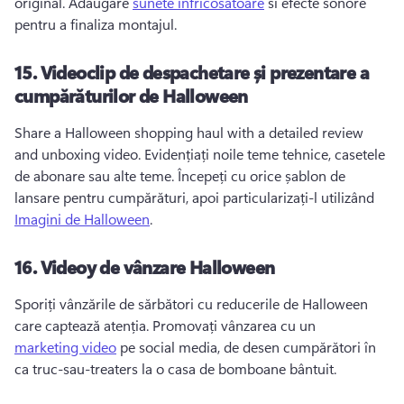
original. 
Adăugare 
sunete infricosatoare
 si efecte sonore 
pentru a finaliza montajul. 
15.
Videoclip de despachetare și prezentare a
cumpărăturilor de Halloween
Share a Halloween shopping haul with a detailed review 
and unboxing video. 
Evidențiați noile teme tehnice, casetele 
de abonare sau alte teme. 
Începeți cu orice șablon de 
lansare pentru cumpărături, apoi particularizați-l utilizând 
Imagini de Halloween
. 
16.
Videoy de vânzare Halloween
Sporiți vânzările de sărbători cu reducerile de Halloween 
care captează atenția. 
Promovați vânzarea cu un 
marketing video
 pe social media, de desen cumpărători în 
ca truc-sau-treaters la o casa de bomboane bântuit. 