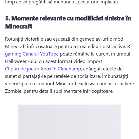
timp ce vă pregătiți să mențineți spectatorii implicați. 
5.
Momente relevante cu modificări sinistre în
Minecraft
Rotunjiți victoriile sau eșuează din gameplay-urile mod 
Minecraft înfricoșătoare pentru a crea editări distractive. 
R 
gaming Canalul YouTube
 poate rămâne la curent în timpul 
Halloween-ului cu acest format video. 
Import 
Clipuri de jocuri Xbox în Clipchamp
, adăugați efecte de 
sunet și partajați-le pe rețelele de socializare. 
Îmbunătățiți 
videoclipul cu conținut Minecraft exclusiv, cum ar fi stickere 
Zombie, pentru detalii suplimentare înfricoșătoare. 