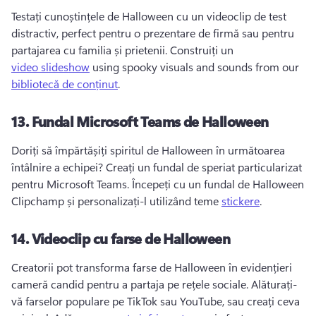
Testați cunoștințele de Halloween cu un videoclip de test 
distractiv, perfect pentru o prezentare de firmă sau pentru 
partajarea cu familia și prietenii. 
Construiți un 
video slideshow
 using spooky visuals and sounds from our 
bibliotecă de conținut
. 
13.
Fundal Microsoft Teams de Halloween
Doriți să împărtășiți spiritul de Halloween în următoarea 
întâlnire a echipei? 
Creați un fundal de speriat particularizat 
pentru Microsoft Teams. 
Începeți cu un fundal de Halloween 
Clipchamp și personalizați-l utilizând teme 
stickere
. 
14.
Videoclip cu farse de Halloween
Creatorii pot transforma farse de Halloween în evidențieri 
cameră candid pentru a partaja pe rețele sociale. 
Alăturați-
vă farselor populare pe TikTok sau YouTube, sau creați ceva 