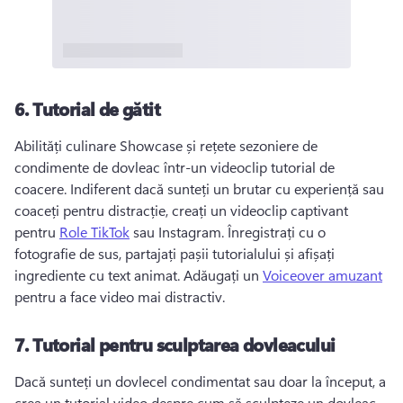
6.
Tutorial de gătit
Abilități culinare Showcase și rețete sezoniere de 
condimente de dovleac într-un videoclip tutorial de 
coacere. 
Indiferent dacă sunteți un brutar cu experiență sau 
coaceți pentru distracție, creați un videoclip captivant 
pentru 
Role TikTok
 sau Instagram. 
Înregistrați cu o 
fotografie de sus, partajați pașii tutorialului și afișați 
ingrediente cu text animat. 
Adăugați un 
Voiceover amuzant
pentru a face video mai distractiv. 
7.
Tutorial pentru sculptarea dovleacului
Dacă sunteți un dovlecel condimentat sau doar la început, a 
crea un tutorial video despre cum să sculpteze un dovleac 