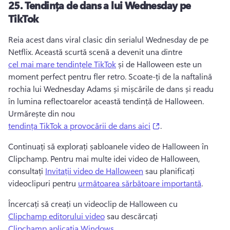
25.
Tendința de dans a lui Wednesday pe
TikTok
Reia acest dans viral clasic din serialul Wednesday de pe 
Netflix. 
Această scurtă scenă a devenit una dintre 
cel mai mare tendințele TikTok
 și de Halloween este un 
moment perfect pentru fler retro. 
Scoate-ți de la naftalină 
rochia lui Wednesday Adams și mișcările de dans și readu 
în lumina reflectoarelor această tendință de Halloween. 
Urmărește din nou 
(opens in a new tab
tendința TikTok a provocării de dans aici
. 
Continuați să explorați șabloanele video de Halloween în 
Clipchamp. 
Pentru mai multe idei video de Halloween, 
consultați 
Invitații video de Halloween
 sau planificați 
videoclipuri pentru 
următoarea sărbătoare importantă
. 
Încercați să creați un videoclip de Halloween cu 
Clipchamp editorului video
 sau descărcați 
Clipchamp aplicația Windows.