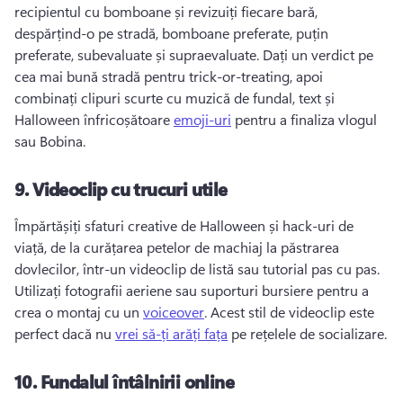
recipientul cu bomboane și revizuiți fiecare bară, 
despărțind-o pe stradă, bomboane preferate, puțin 
preferate, subevaluate și supraevaluate. 
Dați un verdict pe 
cea mai bună stradă pentru trick-or-treating, apoi 
combinați clipuri scurte cu muzică de fundal, text și 
Halloween înfricoșătoare 
emoji-uri
 pentru a finaliza vlogul 
sau Bobina. 
9.
Videoclip cu trucuri utile
Împărtășiți sfaturi creative de Halloween și hack-uri de 
viață, de la curățarea petelor de machiaj la păstrarea 
dovlecilor, într-un videoclip de listă sau tutorial pas cu pas. 
Utilizați fotografii aeriene sau suporturi bursiere pentru a 
crea o montaj cu un 
voiceover
. 
Acest stil de videoclip este 
perfect dacă nu 
vrei să-ți arăți fața
 pe rețelele de socializare. 
10.
Fundalul întâlnirii online