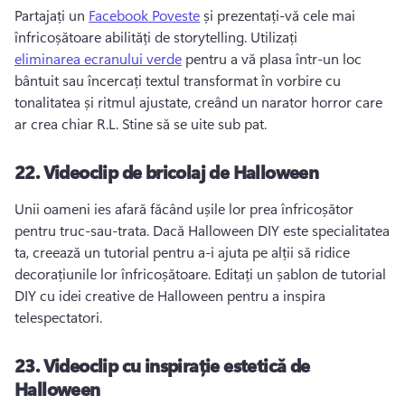
Partajați un 
Facebook Poveste
 și prezentați-vă cele mai 
înfricoșătoare abilități de storytelling. 
Utilizați 
eliminarea ecranului verde
 pentru a vă plasa într-un loc 
bântuit sau încercați textul transformat în vorbire cu 
tonalitatea și ritmul ajustate, creând un narator horror care 
ar crea chiar R.L. 
Stine să se uite sub pat. 
22.
Videoclip de bricolaj de Halloween
Unii oameni ies afară făcând ușile lor prea înfricoșător 
pentru truc-sau-trata. 
Dacă Halloween DIY este specialitatea 
ta, creează un tutorial pentru a-i ajuta pe alții să ridice 
decorațiunile lor înfricoșătoare. 
Editați un șablon de tutorial 
DIY cu idei creative de Halloween pentru a inspira 
telespectatori. 
23.
Videoclip cu inspirație estetică de
Halloween