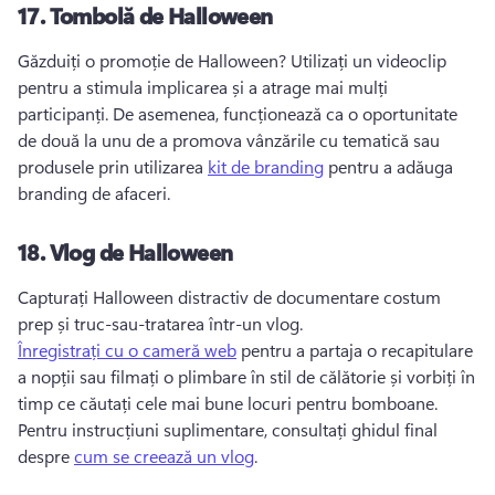
17.
Tombolă de Halloween
Găzduiți o promoție de Halloween? 
Utilizați un videoclip 
pentru a stimula implicarea și a atrage mai mulți 
participanți. 
De asemenea, funcționează ca o oportunitate 
de două la unu de a promova vânzările cu tematică sau 
produsele prin utilizarea 
kit de branding
 pentru a adăuga 
branding de afaceri. 
18.
Vlog de Halloween
Capturați Halloween distractiv de documentare costum 
prep și truc-sau-tratarea într-un vlog. 
Înregistrați cu o cameră web
 pentru a partaja o recapitulare 
a nopții sau filmați o plimbare în stil de călătorie și vorbiți în 
timp ce căutați cele mai bune locuri pentru bomboane. 
Pentru instrucțiuni suplimentare, consultați ghidul final 
despre 
cum se creează un vlog
. 