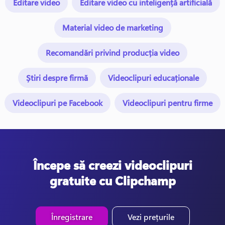
Editare video
Editare video cu inteligență artificială
Material video de marketing
Recomandări privind producția video
Știri despre firmă
Videoclipuri educaționale
Videoclipuri pe Facebook
Videoclipuri pentru firme
Începe să creezi videoclipuri
gratuite cu Clipchamp
Înregistrare
Vezi prețurile