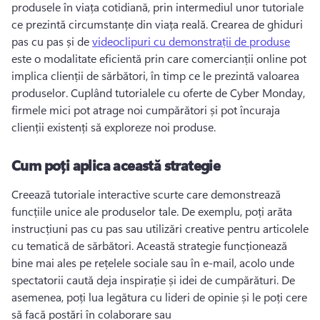
produsele în viața cotidiană, prin intermediul unor tutoriale 
ce prezintă circumstanțe din viața reală. 
Crearea de ghiduri 
pas cu pas și de 
videoclipuri cu demonstrații de produse
este o modalitate eficientă prin care comercianții online pot 
implica clienții de sărbători, în timp ce le prezintă valoarea 
produselor. 
Cuplând tutorialele cu oferte de Cyber Monday, 
firmele mici pot atrage noi cumpărători și pot încuraja 
clienții existenți să exploreze noi produse. 
Cum poți aplica această strategie
Creează tutoriale interactive scurte care demonstrează 
funcțiile unice ale produselor tale. 
De exemplu, poți arăta 
instrucțiuni pas cu pas sau utilizări creative pentru articolele 
cu tematică de sărbători. 
Această strategie funcționează 
bine mai ales pe rețelele sociale sau în e-mail, acolo unde 
spectatorii caută deja inspirație și idei de cumpărături. 
De 
asemenea, poți lua legătura cu lideri de opinie și le poți cere 
să facă postări în colaborare sau 