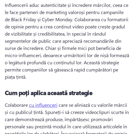
Influencerii aduc autenticitate și încredere mărcilor, ceea ce 
le face parteneri de marketing valoroși pentru campaniile 
de Black Friday și Cyber Monday. 
Colaborarea cu formatorii 
de opinie pentru a crea conținut video poate crește gradul 
de vizibilitate și credibilitatea, în special în rândul 
segmentelor de public care apreciază recomandările din 
surse de încredere. 
Chiar și firmele mici pot beneficia de 
micro-influenceri, deoarece urmăritorii lor de nișă formează 
o legătură profundă cu conținutul lor. 
Această strategie 
permite companiilor să găsească rapid cumpărători pe 
piața țintă. 
Cum poți aplica această strategie
Colaborare 
cu influenceri
 care se aliniază cu valorile mărcii 
și cu publicul țintă. 
Spuneți-i să creeze videoclipuri scurte în 
care demonstrează produse, împărtășesc promovări 
personale sau prezintă modul în care utilizează articolele în 
pregătirile lor de sărbători. 
Încurajează formatorii de opinie 