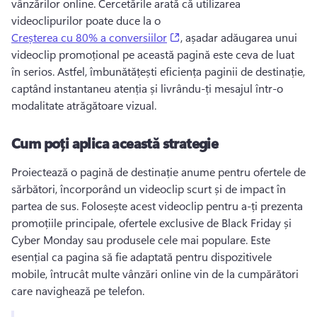
vânzărilor online. 
Cercetările arată că utilizarea 
videoclipurilor poate duce la o 
(opens in a new tab)
Creșterea cu 80% a conversiilor
, așadar adăugarea unui 
videoclip promoțional pe această pagină este ceva de luat 
în serios. 
Astfel, îmbunătățești eficiența paginii de destinație, 
captând instantaneu atenția și livrându-ți mesajul într-o 
modalitate atrăgătoare vizual. 
Cum poți aplica această strategie
Proiectează o pagină de destinație anume pentru ofertele de 
sărbători, încorporând un videoclip scurt și de impact în 
partea de sus. 
Folosește acest videoclip pentru a-ți prezenta 
promoțiile principale, ofertele exclusive de Black Friday și 
Cyber Monday sau produsele cele mai populare. 
Este 
esențial ca pagina să fie adaptată pentru dispozitivele 
mobile, întrucât multe vânzări online vin de la cumpărători 
care navighează pe telefon. 