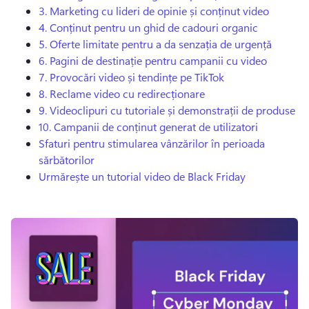
3.
Marketing cu lideri de opinie și conținut video
4.
Conținut pentru un ghid de cadouri organic
5.
Oferte limitate pentru a da senzația de urgență
6.
Pagini de destinație pentru campanii cu video
7.
Provocări video și tendințe pe TikTok
8.
Reclame video cu redirecționare
9.
Videoclipuri cu tutoriale și demonstrații de produse
10.
Campanii de conținut generat de utilizatori
Sfaturi pentru stimularea vânzărilor în perioada
sărbătorilor
Urmărește un tutorial video de Black Friday