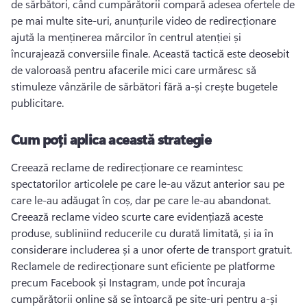
de sărbători, când cumpărătorii compară adesea ofertele de 
pe mai multe site-uri, anunțurile video de redirecționare 
ajută la menținerea mărcilor în centrul atenției și 
încurajează conversiile finale. 
Această tactică este deosebit 
de valoroasă pentru afacerile mici care urmăresc să 
stimuleze vânzările de sărbători fără a-și crește bugetele 
publicitare. 
Cum poți aplica această strategie
Creează reclame de redirecționare ce reamintesc 
spectatorilor articolele pe care le-au văzut anterior sau pe 
care le-au adăugat în coș, dar pe care le-au abandonat. 
Creează reclame video scurte care evidențiază aceste 
produse, subliniind reducerile cu durată limitată, și ia în 
considerare includerea și a unor oferte de transport gratuit. 
Reclamele de redirecționare sunt eficiente pe platforme 
precum Facebook și Instagram, unde pot încuraja 
cumpărătorii online să se întoarcă pe site-uri pentru a-și 