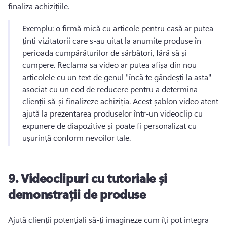
finaliza achizițiile. 
Exemplu: o firmă mică cu articole pentru casă ar putea 
ținti vizitatorii care s-au uitat la anumite produse în 
perioada cumpărăturilor de sărbători, fără să și 
cumpere. 
Reclama sa video ar putea afișa din nou 
articolele cu un text de genul "încă te gândești la asta" 
asociat cu un cod de reducere pentru a determina 
clienții să-și finalizeze achiziția. 
Acest șablon video atent 
ajută la prezentarea produselor într-un videoclip cu 
expunere de diapozitive și poate fi personalizat cu 
ușurință conform nevoilor tale. 
9.
Videoclipuri cu tutoriale și
demonstrații de produse
Ajută clienții potențiali să-ți imagineze cum îți pot integra 