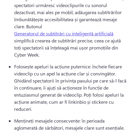
spectatori urmăresc videoclipurile cu sonorul 
dezactivat, mai ales pe mobil, adăugarea subtitrărilor 
îmbunătățește accesibilitatea și garantează mesaje 
clare. 
Butonul 
Generatorul de subtitrări cu inteligență artificială
simplifică crearea de subtitrări precise, ceea ce ajută 
toți spectatorii să înțeleagă mai ușor promoțiile din 
Cyber Week. 
Folosește apeluri la acțiune puternice: încheie fiecare 
videoclip cu un apel la acțiune clar și convingător. 
Ghidând spectatorii în privința pasului pe care să-l facă 
în continuare, îi ajuți să acționeze în funcție de 
entuziasmul generat de videoclip. 
Poți folosi apeluri la 
acțiune animate, cum ar fi linkinbio și stickere cu 
reduceri. 
Mențineți mesajele consecvente: în perioada 
aglomerată de sărbători, mesajele clare sunt esențiale. 