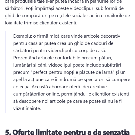
care produsele tale s-ar putea încadra în planurile lor de 
sărbători. 
Poți împărtăși aceste videoclipuri sub formă de 
ghid de cumpărături pe rețelele sociale sau în e-mailurile de 
loialitate trimise clienților existenți. 
Exemplu: o firmă mică care vinde articole decorativ 
pentru casă ar putea crea un ghid de cadouri de 
sărbători pentru videoclipul cu corp de casă. 
Prezentând articole confortabile precum pături, 
lumânări și căni, videoclipul poate include subtitrări 
precum "perfect pentru nopțile plăcute de iarnă" și un 
apel la acțiune care îi îndrumă pe spectatori să cumpere 
colecția. 
Această abordare oferă idei creative 
cumpărătorilor online, permițându-le clienților existenți 
să descopere noi articole pe care se poate să nu le fi 
văzut înainte. 
5.
Oferte limitate pentru a da senzația