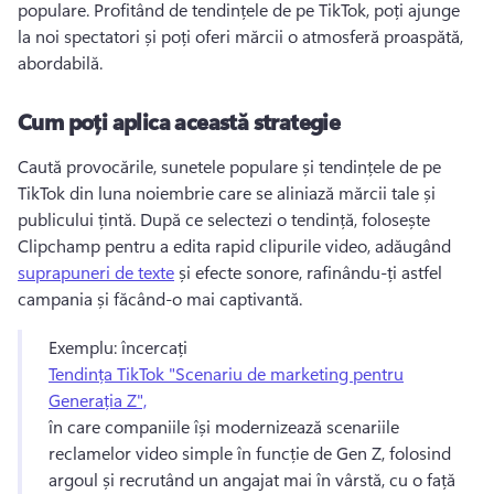
populare. 
Profitând de tendințele de pe TikTok, poți ajunge 
la noi spectatori și poți oferi mărcii o atmosferă proaspătă, 
abordabilă. 
Cum poți aplica această strategie
Caută provocările, sunetele populare și tendințele de pe 
TikTok din luna noiembrie care se aliniază mărcii tale și 
publicului țintă. 
După ce selectezi o tendință, folosește 
Clipchamp pentru a edita rapid clipurile video, adăugând 
suprapuneri de texte
 și efecte sonore, rafinându-ți astfel 
campania și făcând-o mai captivantă. 
Exemplu: încercați 
Tendința TikTok "Scenariu de marketing pentru
Generația Z",
în care companiile își modernizează scenariile 
reclamelor video simple în funcție de Gen Z, folosind 
argoul și recrutând un angajat mai în vârstă, cu o față 