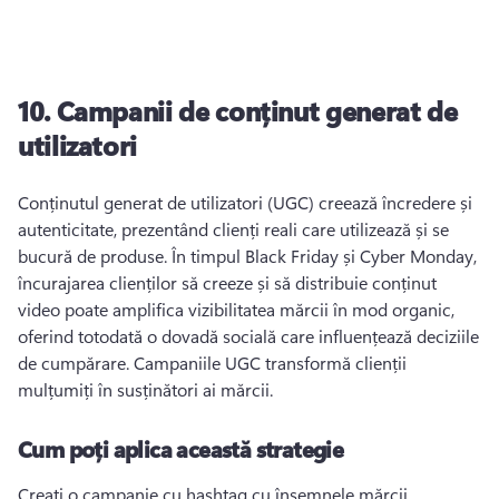
10.
Campanii de conținut generat de
utilizatori
Conținutul generat de utilizatori (UGC) creează încredere și 
autenticitate, prezentând clienți reali care utilizează și se 
bucură de produse. 
În timpul Black Friday și Cyber Monday, 
încurajarea clienților să creeze și să distribuie conținut 
video poate amplifica vizibilitatea mărcii în mod organic, 
oferind totodată o dovadă socială care influențează deciziile 
de cumpărare. 
Campaniile UGC transformă clienții 
mulțumiți în susținători ai mărcii. 
Cum poți aplica această strategie
Creați o campanie cu hashtag cu însemnele mărcii, 