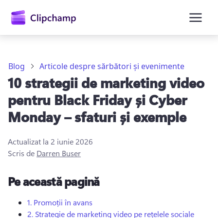
conținutul
principal
Blog
Articole despre sărbători și evenimente
10 strategii de marketing video
pentru Black Friday și Cyber
Monday – sfaturi și exemple
Actualizat la
2 iunie 2026
Conectați-vă
Scris de
Darren Buser
Încercați gratuit
Pe această pagină
1.
Promoții în avans
2.
Strategie de marketing video pe rețelele sociale