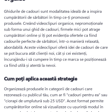
Ghidurile de cadouri sunt modalitatea ideală de a inspira 
cumpărătorii de sărbători în timp ce-ți promovezi 
produsele. 
Creând videoclipuri organice, nepromoționale 
sub forma unui ghid de cadouri, firmele mici pot atrage 
cumpărători online și îți pot evidenția ofertele ca fiind 
cadourile perfecte de sărbători, într-o manieră relaxată, 
abordabilă. 
Aceste videoclipuri oferă idei de cadouri de care 
se pot bucura atât clienții noi, cât și cei existenți, 
încurajându-i să cumpere în timp ce marca se poziționează 
ca fiind utilă și atentă la nevoi. 
Cum poți aplica această strategie
Organizează produsele în categorii de cadouri care 
rezonează cu publicul tău, cum ar fi "cadouri pentru ea" sau 
"ciorapi de umplutură sub 25 USD". Acest format permite 
cumpărătorilor online să vizualizeze cu ușurință modul în 