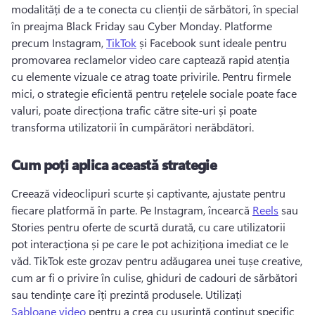
modalități de a te conecta cu clienții de sărbători, în special 
în preajma Black Friday sau Cyber Monday. 
Platforme 
precum Instagram, 
TikTok
 și Facebook sunt ideale pentru 
promovarea reclamelor video care captează rapid atenția 
cu elemente vizuale ce atrag toate privirile. 
Pentru firmele 
mici, o strategie eficientă pentru rețelele sociale poate face 
valuri, poate direcționa trafic către site-uri și poate 
transforma utilizatorii în cumpărători nerăbdători. 
Cum poți aplica această strategie
Creează videoclipuri scurte și captivante, ajustate pentru 
fiecare platformă în parte. 
Pe Instagram, încearcă 
Reels
 sau 
Stories pentru oferte de scurtă durată, cu care utilizatorii 
pot interacționa și pe care le pot achiziționa imediat ce le 
văd. 
TikTok este grozav pentru adăugarea unei tușe creative, 
cum ar fi o privire în culise, ghiduri de cadouri de sărbători 
sau tendințe care îți prezintă produsele. 
Utilizați 
Șabloane video
 pentru a crea cu ușurință conținut specific 