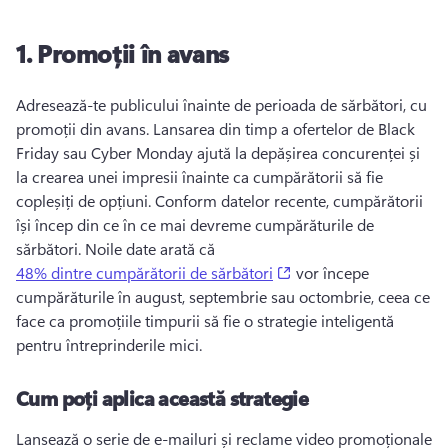
1.
Promoții în avans
Adresează-te publicului înainte de perioada de sărbători, cu 
promoții din avans. 
Lansarea din timp a ofertelor de Black 
Friday sau Cyber Monday ajută la depășirea concurenței și 
la crearea unei impresii înainte ca cumpărătorii să fie 
copleșiți de opțiuni. 
Conform datelor recente, cumpărătorii 
își încep din ce în ce mai devreme cumpărăturile de 
sărbători. 
Noile date arată că 
(opens in a new tab)
48% dintre cumpărătorii de sărbători
 vor începe 
cumpărăturile în august, septembrie sau octombrie, ceea ce 
face ca promoțiile timpurii să fie o strategie inteligentă 
pentru întreprinderile mici. 
Cum poți aplica această strategie
Lansează o serie de e-mailuri și reclame video promoționale 