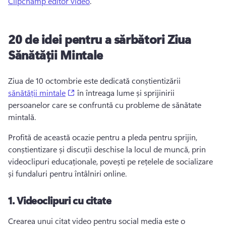
Clipchamp editor video
. 
20 de idei pentru a sărbători Ziua
Sănătății Mintale
Ziua de 10 octombrie este dedicată conștientizării 
(opens in a new tab)
sănătății mintale
 în întreaga lume și sprijinirii 
persoanelor care se confruntă cu probleme de sănătate 
mintală. 
Profită de această ocazie pentru a pleda pentru sprijin, 
conștientizare și discuții deschise la locul de muncă, prin 
videoclipuri educaționale, povești pe rețelele de socializare 
și fundaluri pentru întâlniri online. 
1.
Videoclipuri cu citate
Crearea unui citat video pentru social media este o 