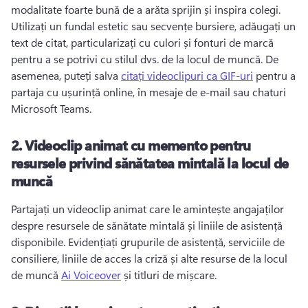
modalitate foarte bună de a arăta sprijin și inspira colegi. 
Utilizați un fundal estetic sau secvențe bursiere, adăugați un 
text de citat, particularizați cu culori și fonturi de marcă 
pentru a se potrivi cu stilul dvs. de la locul de muncă. 
De 
asemenea, puteți salva 
citați videoclipuri ca GIF-uri
 pentru a 
partaja cu ușurință online, în mesaje de e-mail sau chaturi 
Microsoft Teams. 
2.
Videoclip animat cu memento pentru
resursele privind sănătatea mintală la locul de
muncă
Partajați un videoclip animat care le amintește angajaților 
despre resursele de sănătate mintală și liniile de asistență 
disponibile. 
Evidențiați grupurile de asistență, serviciile de 
consiliere, liniile de acces la criză și alte resurse de la locul 
de muncă 
Ai Voiceover
 și titluri de mișcare. 