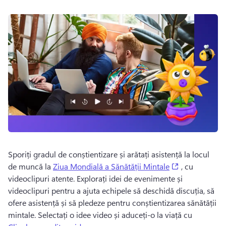
Sporiți gradul de conștientizare și arătați asistență la locul 
(opens in a n
de muncă la 
Ziua Mondială a Sănătății Mintale
 , cu 
videoclipuri atente. 
Explorați idei de evenimente și 
videoclipuri pentru a ajuta echipele să deschidă discuția, să 
ofere asistență și să pledeze pentru conștientizarea sănătății 
mintale. 
Selectați o idee video și aduceți-o la viață cu 