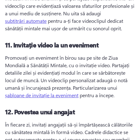
videoclip care evidențiază valoarea sfaturilor profesionale și 
a unui mediu de susținere. 
Nu uita să adaugi 
subtitrări automate
 pentru a-ți face videoclipul dedicat 
sănătății mintale mai ușor de urmărit cu sonorul oprit. 
11.
Invitație video la un eveniment
Promovați un eveniment în birou sau pe site de Ziua 
Mondială a Sănătății Mintale, cu o invitație video. 
Partajați 
detaliile zilei și evidențiați modul în care se sărbătorește 
locul de muncă. 
Un videoclip personalizat adaugă o notă 
umană și încurajează prezența. 
Particularizarea unui 
șabloane de invitație la eveniment
 pentru a începe. 
12.
Povestea unui angajat
În fiecare zi, invitați angajații să-și împărtășească călătoriile 
cu sănătatea mintală în formă video. 
Cadrele didactice se 
pot autosemnate pentru a-și spune povestea sau membrii 