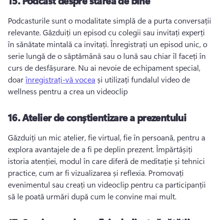
15.
Podcast despre starea de bine
Podcasturile sunt o modalitate simplă de a purta conversații 
relevante. 
Găzduiți un episod cu colegii sau invitați experți 
în sănătate mintală ca invitați. 
Înregistrați un episod unic, o 
serie lungă de o săptămână sau o lună sau chiar îl faceți în 
curs de desfășurare. 
Nu ai nevoie de echipament special, 
doar 
înregistrați-vă vocea
 și utilizați fundalul video de 
wellness pentru a crea un videoclip 
16.
Atelier de conștientizare a prezentului
Găzduiți un mic atelier, fie virtual, fie în persoană, pentru a 
explora avantajele de a fi pe deplin prezent. 
Împărtășiți 
istoria atenției, modul în care diferă de meditație și tehnici 
practice, cum ar fi vizualizarea și reflexia. 
Promovați 
evenimentul sau creați un videoclip pentru ca participanții 
să le poată urmări după cum le convine mai mult. 