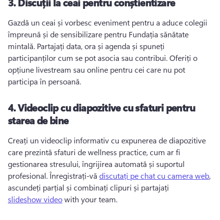
3.
Discuții la ceai pentru conștientizare
Gazdă un ceai și vorbesc eveniment pentru a aduce colegii 
împreună și de sensibilizare pentru Fundația sănătate 
mintală. 
Partajați data, ora și agenda și spuneți 
participanților cum se pot asocia sau contribui. 
Oferiți o 
opțiune livestream sau online pentru cei care nu pot 
participa în persoană. 
4.
Videoclip cu diapozitive cu sfaturi pentru
starea de bine
Creați un videoclip informativ cu expunerea de diapozitive 
care prezintă sfaturi de wellness practice, cum ar fi 
gestionarea stresului, îngrijirea automată și suportul 
profesional. 
Înregistrați-vă 
discutați pe chat cu camera web
, 
ascundeți parțial și combinați clipuri și partajați 
slideshow video
 with your team. 