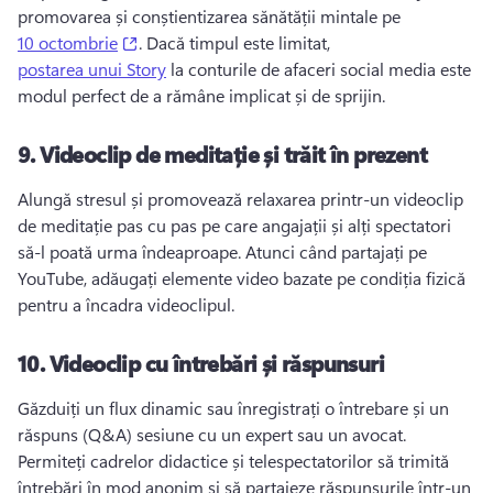
promovarea și conștientizarea sănătății mintale pe 
(opens in a new tab)
10 octombrie
. 
Dacă timpul este limitat, 
postarea unui Story
 la conturile de afaceri social media este 
modul perfect de a rămâne implicat și de sprijin. 
9.
Videoclip de meditație și trăit în prezent
Alungă stresul și promovează relaxarea printr-un videoclip 
de meditație pas cu pas pe care angajații și alți spectatori 
să-l poată urma îndeaproape. 
Atunci când partajați pe 
YouTube, adăugați elemente video bazate pe condiția fizică 
pentru a încadra videoclipul. 
10.
Videoclip cu întrebări și răspunsuri
Găzduiți un flux dinamic sau înregistrați o întrebare și un 
răspuns (Q&A) sesiune cu un expert sau un avocat. 
Permiteți cadrelor didactice și telespectatorilor să trimită 
întrebări în mod anonim și să partajeze răspunsurile într-un 