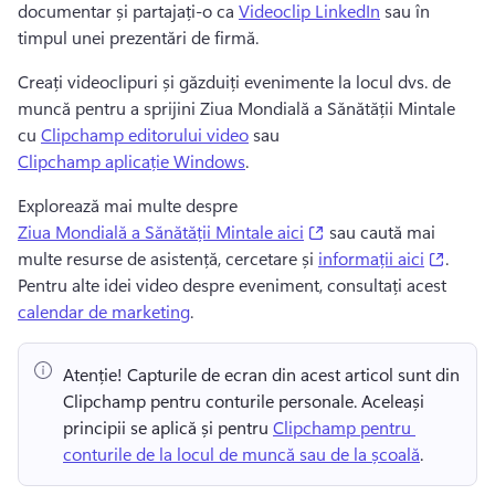
documentar și partajați-o ca 
Videoclip LinkedIn
 sau în 
timpul unei prezentări de firmă. 
Creați videoclipuri și găzduiți evenimente la locul dvs. de 
muncă pentru a sprijini Ziua Mondială a Sănătății Mintale 
cu 
Clipchamp editorului video
 sau 
Clipchamp aplicație Windows
. 
Explorează mai multe despre 
(opens in a new tab)
Ziua Mondială a Sănătății Mintale aici
 sau caută mai 
(opens
multe resurse de asistență, cercetare și 
informații aici
. 
Pentru alte idei video despre eveniment, consultați acest 
calendar de marketing
. 
Atenție! Capturile de ecran din acest articol sunt din 
Clipchamp pentru conturile personale. Aceleași 
principii se aplică și pentru 
Clipchamp pentru 
conturile de la locul de muncă sau de la școală
. 