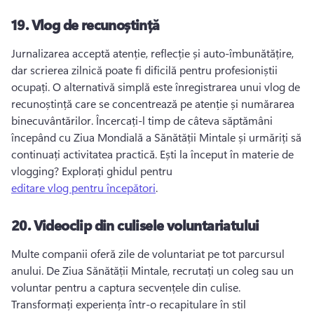
19.
Vlog de recunoștință
Jurnalizarea acceptă atenție, reflecție și auto-îmbunătățire, 
dar scrierea zilnică poate fi dificilă pentru profesioniștii 
ocupați. 
O alternativă simplă este înregistrarea unui vlog de 
recunoștință care se concentrează pe atenție și numărarea 
binecuvântărilor. 
Încercați-l timp de câteva săptămâni 
începând cu Ziua Mondială a Sănătății Mintale și urmăriți să 
continuați activitatea practică. 
Ești la început în materie de 
vlogging? 
Explorați ghidul pentru 
editare vlog pentru începători
. 
20.
Videoclip din culisele voluntariatului
Multe companii oferă zile de voluntariat pe tot parcursul 
anului. 
De Ziua Sănătății Mintale, recrutați un coleg sau un 
voluntar pentru a captura secvențele din culise. 
Transformați experiența într-o recapitulare în stil 