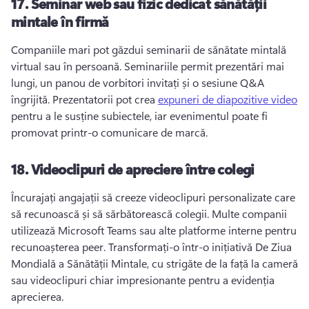
17.
Seminar web sau fizic dedicat sănătății
mintale în firmă
Companiile mari pot găzdui seminarii de sănătate mintală 
virtual sau în persoană. 
Seminariile permit prezentări mai 
lungi, un panou de vorbitori invitați și o sesiune Q&A 
îngrijită. 
Prezentatorii pot crea 
expuneri de diapozitive video
pentru a le susține subiectele, iar evenimentul poate fi 
promovat printr-o comunicare de marcă. 
18.
Videoclipuri de apreciere între colegi
Încurajați angajații să creeze videoclipuri personalizate care 
să recunoască și să sărbătorească colegii. 
Multe companii 
utilizează Microsoft Teams sau alte platforme interne pentru 
recunoașterea peer. 
Transformați-o într-o inițiativă De Ziua 
Mondială a Sănătății Mintale, cu strigăte de la față la cameră 
sau videoclipuri chiar impresionante pentru a evidenția 
aprecierea. 