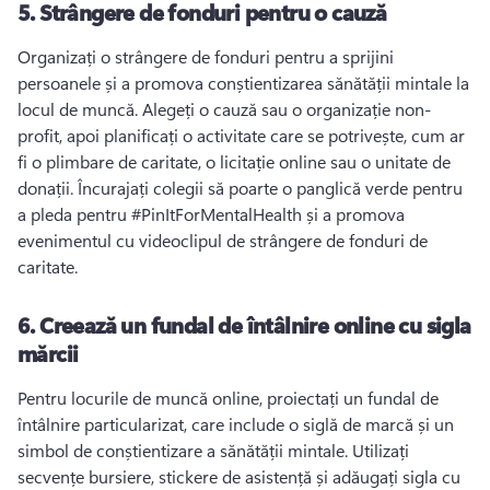
5.
Strângere de fonduri pentru o cauză
Organizați o strângere de fonduri pentru a sprijini 
persoanele și a promova conștientizarea sănătății mintale la 
locul de muncă. 
Alegeți o cauză sau o organizație non-
profit, apoi planificați o activitate care se potrivește, cum ar 
fi o plimbare de caritate, o licitație online sau o unitate de 
donații. 
Încurajați colegii să poarte o panglică verde pentru 
a pleda pentru #PinItForMentalHealth și a promova 
evenimentul cu videoclipul de strângere de fonduri de 
caritate. 
6.
Creează un fundal de întâlnire online cu sigla
mărcii
Pentru locurile de muncă online, proiectați un fundal de 
întâlnire particularizat, care include o siglă de marcă și un 
simbol de conștientizare a sănătății mintale. 
Utilizați 
secvențe bursiere, stickere de asistență și adăugați sigla cu 