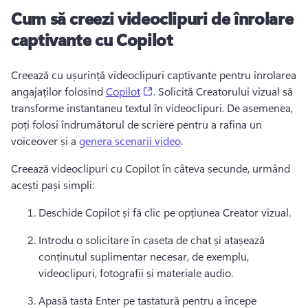
Cum să creezi videoclipuri de înrolare
captivante cu Copilot
Creează cu ușurință videoclipuri captivante pentru înrolarea 
(opens in a new tab)
angajaților folosind 
Copilot
. 
Solicită Creatorului vizual să 
transforme instantaneu textul în videoclipuri. 
De asemenea, 
poți folosi îndrumătorul de scriere pentru a rafina un 
voiceover și a 
genera scenarii video
. 
Creează videoclipuri cu Copilot în câteva secunde, urmând 
acești pași simpli: 
Deschide Copilot și fă clic pe opțiunea Creator vizual. 
Introdu o solicitare în caseta de chat și atașează 
conținutul suplimentar necesar, de exemplu, 
videoclipuri, fotografii și materiale audio. 
Apasă tasta Enter pe tastatură pentru a începe 