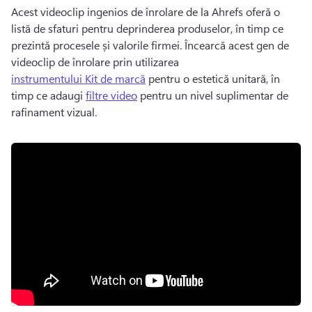
Acest videoclip ingenios de înrolare de la Ahrefs oferă o 
listă de sfaturi pentru deprinderea produselor, în timp ce 
prezintă procesele și valorile firmei. 
Încearcă acest gen de 
videoclip de înrolare prin utilizarea 
instrumentului Kit de marcă
 pentru o estetică unitară, în 
timp ce adaugi 
filtre video
 pentru un nivel suplimentar de 
rafinament vizual. 