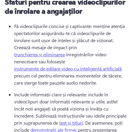
Sfaturi pentru crearea videoclipurilor
de înrolare a angajaților
Fă videoclipurile concise și captivante: menține atenția 
spectatorilor asigurându-te că videoclipurile de 
înrolare sunt ușor de înțeles și plăcut de vizionat. 
Creează mesaje de impact prin 
trunchierea și eliminarea
 înregistrărilor video 
nenecesare sau folosește 
instrumente de editare video cu inteligență artificială
precum cel pentru eliminarea momentelor de tăcere, 
care șterge toate pauzele audio nedorite. 
Include informații clare și relevante: include în 
videoclipuri doar informații relevante și utile, astfel 
încât noii angajați să poată viziona și învăța cu 
încredere. 
Subliniază instrucțiunile sau ideile principale 
prin suprapunerea de 
text și titluri
. 
De asemenea, poți 
include 
demonstrații ale firmei
 pentru prezentarea 