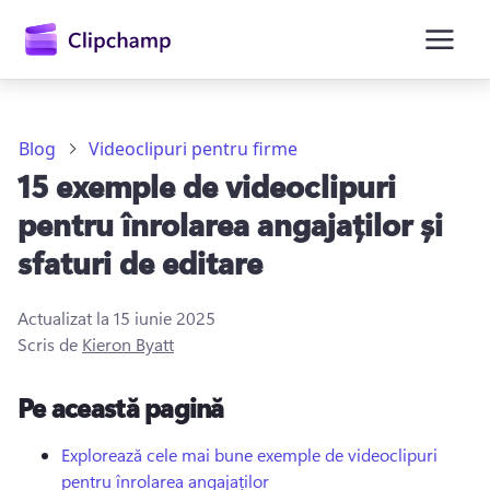
conținutul
principal
Blog
Videoclipuri pentru firme
15 exemple de videoclipuri
pentru înrolarea angajaților și
sfaturi de editare
Actualizat la
15 iunie 2025
Conectați-vă
Scris de
Kieron Byatt
Încercați gratuit
Pe această pagină
Explorează cele mai bune exemple de videoclipuri
pentru înrolarea angajaților