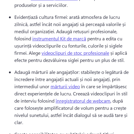
produselor și a serviciilor. 
Evidențiază cultura firmei: arată atmosfera de lucru 
zilnică, astfel încât noii angajați să perceapă valorile și 
mediul organizației. 
Adaugă retușuri profesionale, 
folosind 
instrumentul Kit de marcă
 pentru a edita cu 
ușurință videoclipurile cu fonturile, culorile și siglele 
firmei. 
Alege 
videoclipuri de stoc profesionale
 și aplică 
efecte pentru dezvăluirea siglei
 pentru un plus de stil. 
Adaugă mărturii ale angajaților: stabilește o legătură de 
încredere între angajații actuali și noii angajați, prin 
intermediul unor 
mărturii video
 în care se împărtășesc 
direct experiențele de lucru. 
Creează videoclipuri în stil 
de interviu folosind 
înregistratorul de webcam
, după 
care folosește amplificatorul de volum pentru a crește 
nivelul sunetului, astfel încât dialogul să se audă tare și 
clar. 