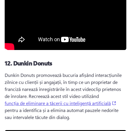
12.
Dunkin Donuts
Dunkin Donuts promovează bucuria afișând interacțiunile 
zilnice cu clienții și angajații, în timp ce un proprietar de 
franciză narează înregistrările în acest videoclip prietenos 
de înrolare. 
Recreează acest stil video utilizând 
(opens 
funcția de eliminare a tăcerii cu inteligență artificială
pentru a identifica și a elimina automat pauzele nedorite 
sau intervalele tăcute din dialog. 