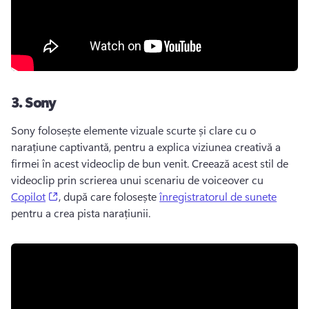
3.
Sony
Sony folosește elemente vizuale scurte și clare cu o 
narațiune captivantă, pentru a explica viziunea creativă a 
firmei în acest videoclip de bun venit. 
Creează acest stil de 
videoclip prin scrierea unui scenariu de voiceover cu 
(opens in a new tab)
Copilot
, după care folosește 
înregistratorul de sunete
pentru a crea pista narațiunii. 