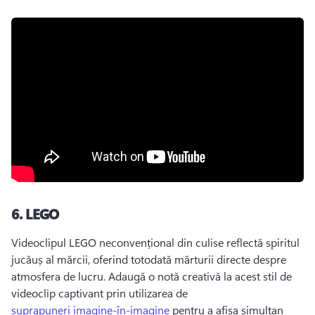
6.
LEGO
Videoclipul LEGO neconvențional din culise reflectă spiritul 
jucăuș al mărcii, oferind totodată mărturii directe despre 
atmosfera de lucru. 
Adaugă o notă creativă la acest stil de 
videoclip captivant prin utilizarea de 
suprapuneri imagine-în-imagine
 pentru a afișa simultan 