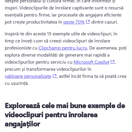
despre personalul și cultura firmei, în care informezi și 
inspiri. 
Videoclipurile de înrolare captivante sunt o resursă 
esențială pentru firme, iar procesele de angajare eficiente 
(opens in a new tab)
pot crește productivitatea în 
peste 70%
 dintre cazuri. 
Inspiră-te din aceste 15 exemple utile de videoclipuri, în 
timp ce înveți cum să creezi videoclipuri de înrolare 
profesioniste cu 
Clipchamp pentru lucru
. 
De asemenea, poți 
explora diverse modalități de generare mai rapidă a 
(opens i
videoclipurilor pentru serviciu cu 
Microsoft Copilot
, 
precum și transformarea videoclipurilor în 
(opens in a new tab)
șabloane personalizate
, astfel încât firma ta să poată crea 
cu ușurință. 
Explorează cele mai bune exemple de
videoclipuri pentru înrolarea
angajaților