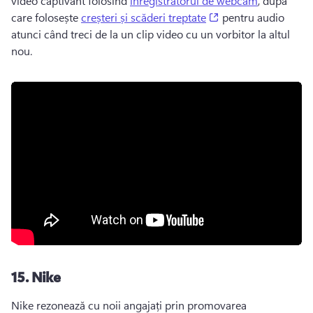
video captivant folosind 
înregistratorul de webcam
, după 
(opens in a new tab
care folosește 
creșteri și scăderi treptate
 pentru audio 
atunci când treci de la un clip video cu un vorbitor la altul 
nou. 
15.
Nike
Nike rezonează cu noii angajați prin promovarea 