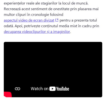
experiențelor reale ale stagiarilor la locul de muncă. 
Recreează acest sentiment de onestitate prin plasarea mai 
multor clipuri în cronologie folosind 
(opens in a new tab)
aspectul video de ecran divizat
 pentru a prezenta totul 
odată. 
Apoi, potrivește conținutul media mixt în cadru prin 
decuparea videoclipurilor și a imaginilor
. 