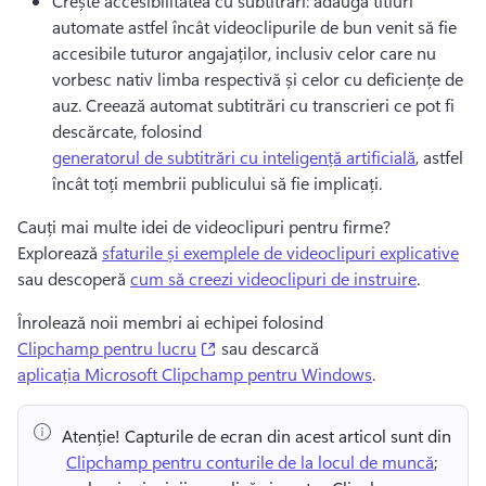
Crește accesibilitatea cu subtitrări: adaugă titluri 
automate astfel încât videoclipurile de bun venit să fie 
accesibile tuturor angajaților, inclusiv celor care nu 
vorbesc nativ limba respectivă și celor cu deficiențe de 
auz. 
Creează automat subtitrări cu transcrieri ce pot fi 
descărcate, folosind 
generatorul de subtitrări cu inteligență artificială
, astfel 
încât toți membrii publicului să fie implicați. 
Cauți mai multe idei de videoclipuri pentru firme? 
Explorează 
sfaturile și exemplele de videoclipuri explicative
sau descoperă 
cum să creezi videoclipuri de instruire
. 
Înrolează noii membri ai echipei folosind 
(opens in a new tab)
Clipchamp pentru lucru
 sau descarcă 
aplicația Microsoft Clipchamp pentru Windows
. 
Atenție!
 Capturile de ecran din acest articol sunt din 
⁠ 
Clipchamp pentru conturile de la locul de muncă
; 