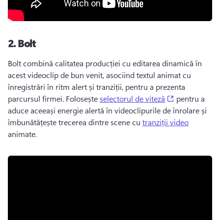
2.
Bolt
Bolt combină calitatea producției cu editarea dinamică în 
acest videoclip de bun venit, asociind textul animat cu 
înregistrări în ritm alert și tranziții, pentru a prezenta 
(opens in a n
parcursul firmei. 
Folosește 
selectorul de viteză
 pentru a 
aduce aceeași energie alertă în videoclipurile de înrolare și 
îmbunătățește trecerea dintre scene cu 
tranziții video
animate. 