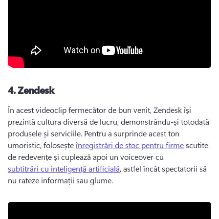
4.
Zendesk
În acest videoclip fermecător de bun venit, Zendesk își 
prezintă cultura diversă de lucru, demonstrându-și totodată 
produsele și serviciile. 
Pentru a surprinde acest ton 
umoristic, folosește 
înregistrări de stoc pentru firme
 scutite 
de redevențe și cuplează apoi un voiceover cu 
subtitrări cu inteligență artificială
, astfel încât spectatorii să 
nu rateze informații sau glume. 