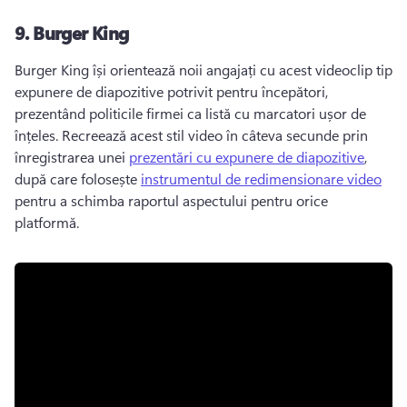
9.
Burger King
Burger King își orientează noii angajați cu acest videoclip tip 
expunere de diapozitive potrivit pentru începători, 
prezentând politicile firmei ca listă cu marcatori ușor de 
înțeles. 
Recreează acest stil video în câteva secunde prin 
înregistrarea unei 
prezentări cu expunere de diapozitive
, 
după care folosește 
instrumentul de redimensionare video
pentru a schimba raportul aspectului pentru orice 
platformă. 