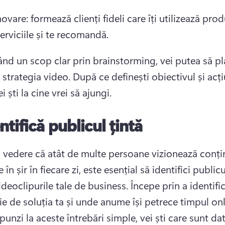
vare: formează clienți fideli care îți utilizează prod
erviciile și te recomandă.
ând un scop clar prin brainstorming, vei putea să plan
 strategia video. 
După ce definești obiectivul și acți
ei ști la cine vrei să ajungi.
ntifică publicul țintă
 vedere că atât de multe persoane vizionează conțin
 în șir în fiecare zi, este esențial să identifici publicu
deoclipurile tale de business. 
Începe prin a identific
unzi la aceste întrebări simple, vei ști care sunt dat