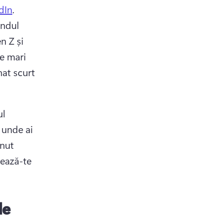
dIn
. 
ndul 
 Z și 
e mari 
at scurt 
l 
unde ai 
nut 
ează-te 
le