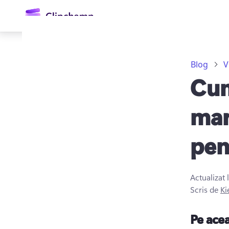
conținutul
principal
Blog
V
Cum
mar
pen
Conectați-vă
Încercați gratuit
Actualizat 
Scris de
Ki
Pe ace