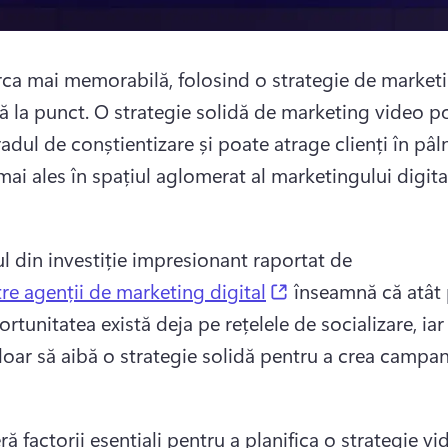
rca mai memorabilă, folosind o strategie de marketi
ă la punct. 
O strategie solidă de marketing video po
adul de conștientizare și poate atrage clienți în pâln
mai ales în spațiul aglomerat al marketingului digital
ul din investiție impresionant raportat de 
(opens in a new ta
re agenții de marketing digital
 înseamnă că atât p
ortunitatea există deja pe rețelele de socializare, iar
doar să aibă o strategie solidă pentru a crea campani
 factorii esențiali pentru a planifica o strategie vid