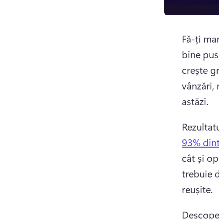
Fă-ți ma
bine pus
crește gr
vânzări, 
astăzi. 
Rezultat
93% dint
cât și op
trebuie 
reușite. 
Descoperă