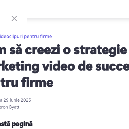
ideoclipuri pentru firme
 să creezi o strategie
keting video de succ
tru firme
la
29 iunie 2025
eron Byatt
astă pagină