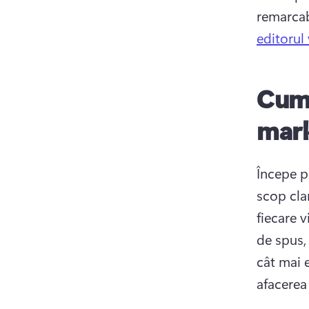
remarcab
editorul
Cum 
mark
Începe pr
scop cla
fiecare v
de spus, 
cât mai 
afacerea 