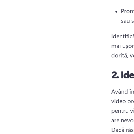
Promo
sau s
Identific
mai ușor
dorită, v
2.
Ide
Având în
video ore
pentru vi
Dacă răsp