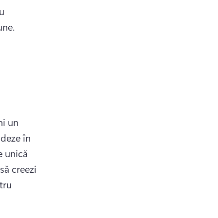
u 
une. 
i un 
deze în 
 unică 
ă creezi 
ru 