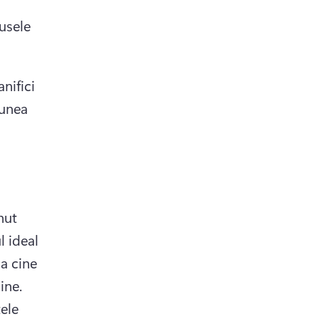
usele 
ifici 
unea 
ut 
l ideal 
a cine 
are nevoie de soluția ta și unde anume își petrece timpul online. 
ele 