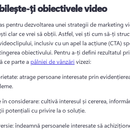
bilește-ți obiectivele video
as pentru dezvoltarea unei strategii de marketing vi
ști clar ce vrei să obții. 
Astfel, vei ști cum să-ți struc
ideoclipului, inclusiv cu un apel la acțiune (CTA) spe
tingerea obiectivului. 
Pentru a-ți defini rezultatul pri
ă ce parte a 
pâlniei de vânzări
 vizezi: 
ietate: atrage persoane interesate prin evidențierea
leme.
 în considerare: cultivă interesul și cererea, informâ
ții potențiali cu privire la o soluție.
ersie: îndeamnă persoanele interesate să achizițion