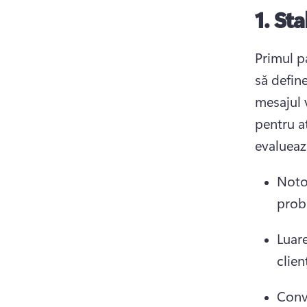
1.
Sta
Primul p
să define
mesajul v
pentru a
evalueaz
Notor
prob
Luare
clien
Conv