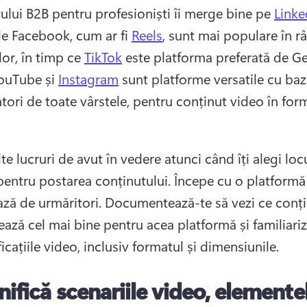
ului B2B pentru profesioniști îi merge bine pe 
Linke
e Facebook, cum ar fi 
Reels
, sunt mai populare în râ
lor, în timp ce 
TikTok
 este platforma preferată de Gen
ouTube și 
Instagram
 sunt platforme versatile cu baz
atori de toate vârstele, pentru conținut video în form
e lucruri de avut în vedere atunci când îți alegi locu
 pentru postarea conținutului. 
Începe cu o platformă 
ază de urmăritori. 
Documentează-te să vezi ce conți
ează cel mai bine pentru acea platformă și familiariz
icațiile video, inclusiv formatul și dimensiunile. 
nifică scenariile video, elemente