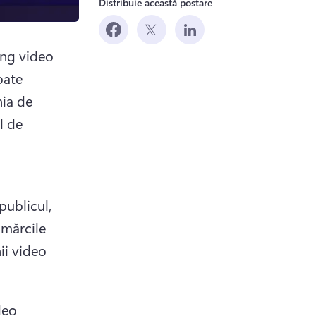
Distribuie această postare
ng video 
ate 
ia de 
 de 
b)
ublicul, 
 mărcile 
i video 
eo 