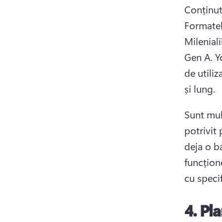
Conținut
Formatel
Mileniali
Gen A. 
Y
de utiliz
și lung. 
Sunt mult
potrivit
deja o b
funcțion
cu specif
4.
Pla