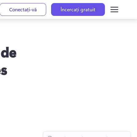
Conectați-vă
Încercați gratuit
 de
es