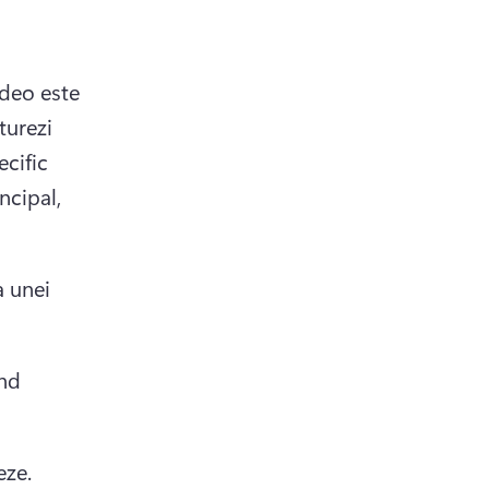
deo este 
turezi 
cific 
ncipal, 
 unei 
nd 
eze.