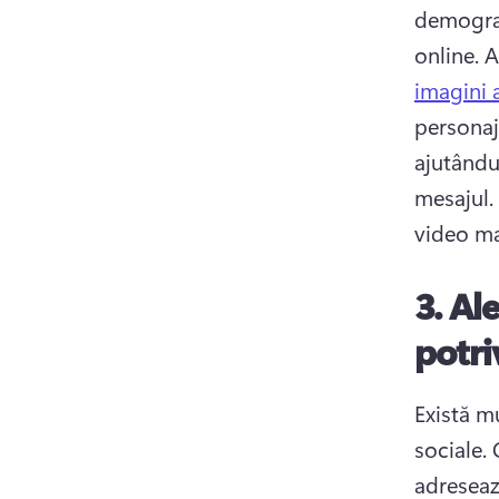
demografi
online. 
A
imagini a
personaje
ajutându
mesajul. 
video ma
3.
Ale
potri
Există m
sociale. 
adreseaz