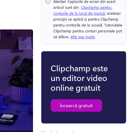
Atenție!
 Capturile de ecran din acest 
articol sunt din ⁠ 
Clipchamp pentru 
conturile de la locul de muncă
; aceleași 
principii se aplică și pentru Clipchamp 
pentru conturile de la școală. 
Tutorialele 
Clipchamp pentru conturi personale pot 
să difere. 
Află mai multe
. 
Clipchamp este
un editor video
online gratuit
Încearcă gratuit