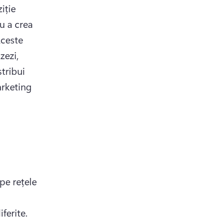
ție 
u a crea 
ceste 
ezi, 
tribui 
rketing 
e rețele 
ferite.