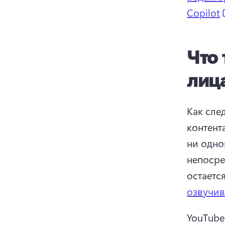
Copilot
Что 
лиц
Как след
контент
ни одно
непосре
остаетс
озвучив
YouTube