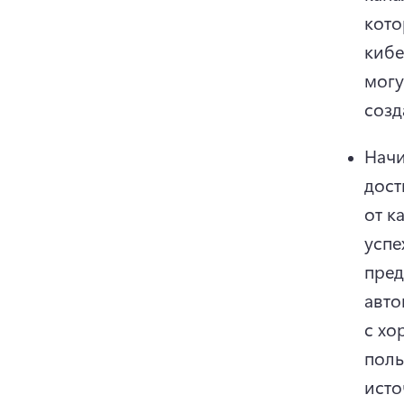
кото
кибе
могу
созд
Начи
дост
от к
успех
пред
авто
с хо
поль
исто