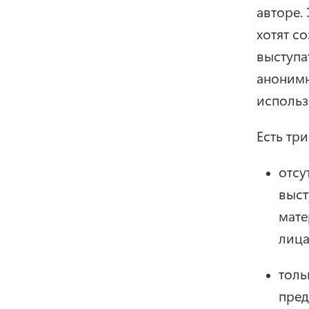
авторе. 
хотят с
выступат
анонимн
использ
Есть тр
отсу
выст
мате
лица
толь
пред