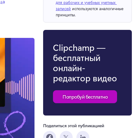
ца
для рабочих и учебных учетных 
записей
 используются аналогичные 
принципы. 
Clipchamp —
бесплатный
онлайн-
редактор видео
Попробуй бесплатно
Поделиться этой публикацией