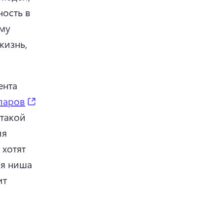
ость в 
му 
изнь, 
нта 
(opens in a new tab)
ларов
такой 
я 
хотят 
я ниша 
т 