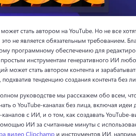
может стать автором на YouTube. 
Но не все хотят
 это не является обязательным требованием. 
Бла
ому программному обеспечению для редактиро
 простым инструментам генеративного ИИ любо
й может стать автором контента и зарабатывать
, подхватив тенденцию создания контента без ли
полном руководстве мы расскажем обо всем, что
нать о YouTube-каналах без лица, включая идеи д
-каналов с ИИ, и о том, как создавать YouTube-ви
помощью ИИ за считанные минуты с использова
ра видео Clipchamp
 и инструментов ИИ, наприм