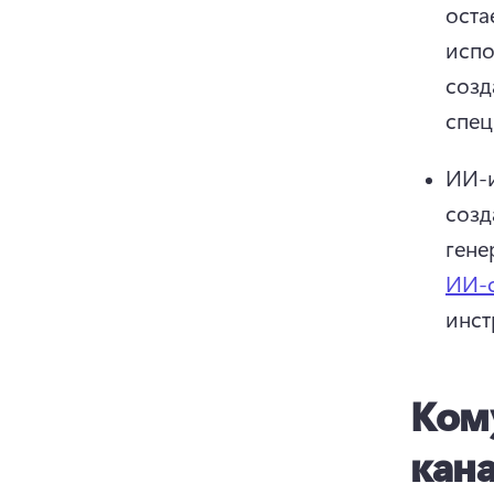
оста
испо
созд
спец
ИИ-и
созд
гене
ИИ-с
инст
Кому
кана