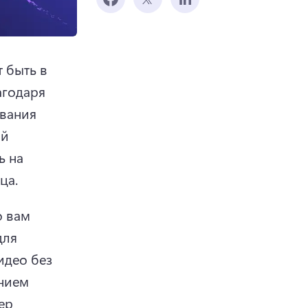
 быть в 
годаря 
вания 
й 
 на 
ца.
 вам 
ля 
део без 
нием 
ер 