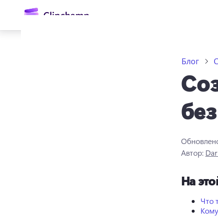
основному
содержимому
Блог
С
Соз
без
Обновлен
Войти
Автор:
Dar
Попробовать бесплатно
На это
Что 
Кому