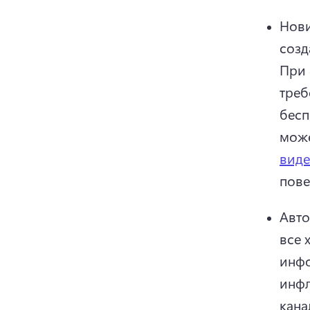
Нови
При 
треб
бесп
може
виде
пове
Авто
все 
инфо
инфл
кана