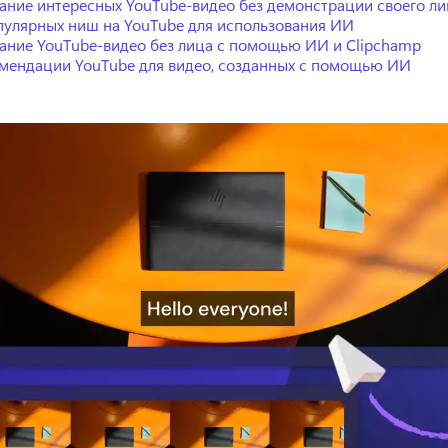
ание интересных YouTube-видео без демонстрации своего ли
пулярных ниш на YouTube для использования ИИ
ание YouTube-видео без лица с помощью ИИ и Clipchamp
мендации YouTube для видео, созданных с помощью ИИ