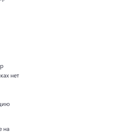
р 
ах нет 
цию 
 на 