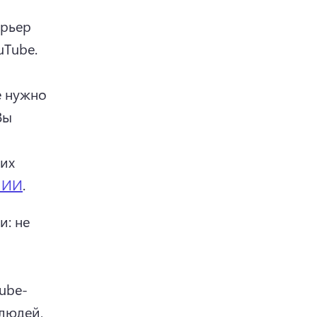
рьер 
создания контента для новых авторов контента на YouTube. 
 нужно 
Вы 
их 
о ИИ
. 
: не 
ube-
людей, 