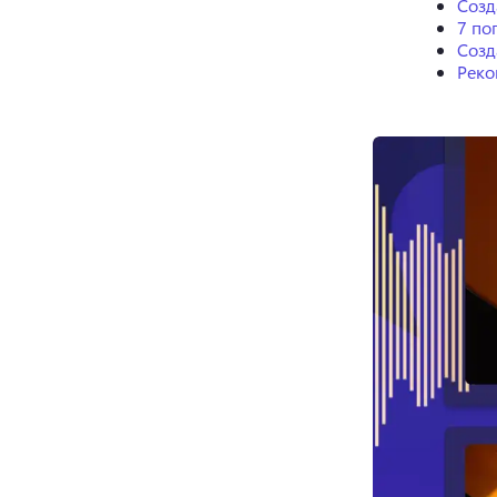
Созд
7 по
Созд
Реко