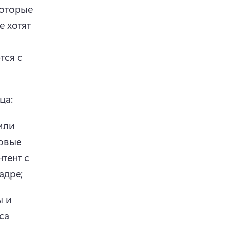
оторые 
 хотят 
ся с 
ца:
ли 
овые 
ент с 
адре;
 и 
а 