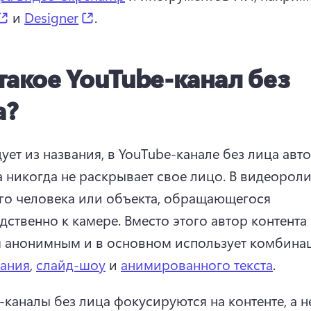
(opens in a new tab)
(opens in a new tab)
 и 
Designer
. 
такое YouTube-канал без
а?
ует из названия, в YouTube-канале без лица авто
а никогда не раскрывает свое лицо. 
В видеоролик
го человека или объекта, обращающегося 
дственно к камере. 
Вместо этого автор контента 
я анонимным и в основном использует комбина
ания
, 
слайд-шоу
 и 
анимированного текста
. 
-каналы без лица фокусируются на контенте, а не