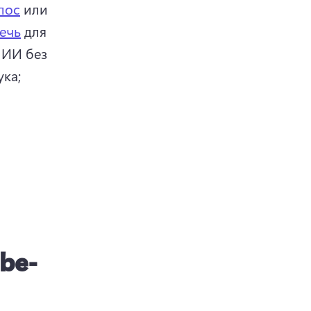
лос
 или 
ечь
 для 
ИИ без 
ка; 
be-