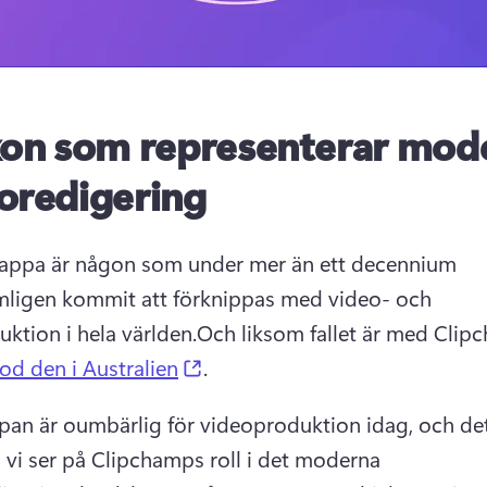
kon som representerar mod
oredigering
lappa är någon som under mer än ett decennium 
ligen kommit att förknippas med video- och 
uktion i hela världen.
Och liksom fallet är med Clip
(opens in a new tab)
od den i Australien
. 
pan är oumbärlig för videoproduktion idag, och det 
å vi ser på Clipchamps roll i det moderna 