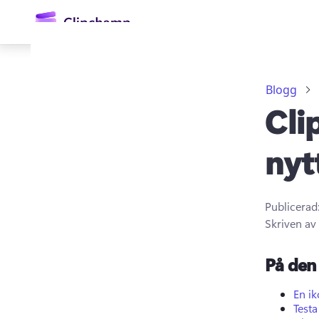
till
huvudinnehåll
Blogg
Cli
nyt
Publicerad
Logga in
Skriven av
Prova kostnadsfritt
På den 
En i
Test