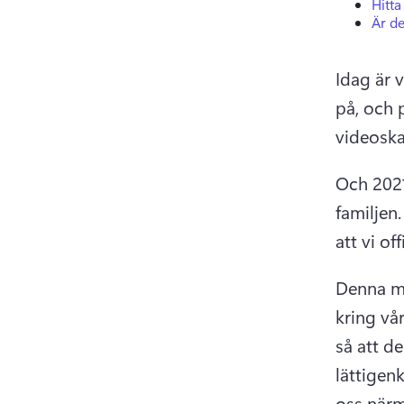
Hitta
Är de
Idag är v
på, och 
videoska
Och 2021
familjen
.
att vi off
Denna mi
kring vå
så att de
lättigen
oss närm