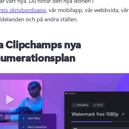
r vårt nya. 
Du hittar den nya ikonen i 
mps skrivbordsapp
, vår mobilapp, vår webbsida, vår
elanden och på andra ställen. 
a Clipchamps nya
umerationsplan