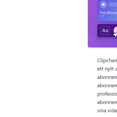
Clipcham
ett nyt
abonnema
abonnema
professi
abonnema
sina vide