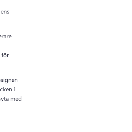
ens 
rare 
för 
signen 
cken i 
syta med 