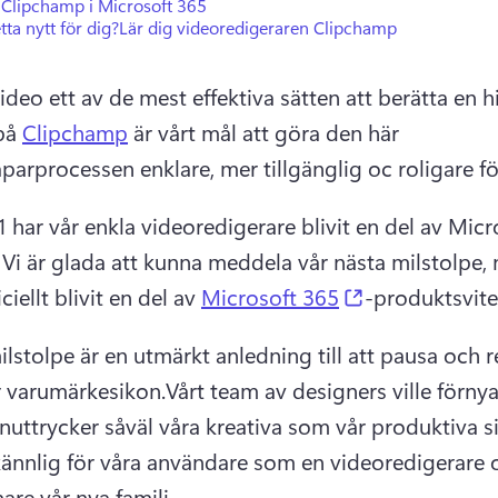
 Clipchamp i Microsoft 365
tta nytt för dig?
Lär dig videoredigeraren Clipchamp
ideo ett av de mest effektiva sätten att berätta en hi
på 
Clipchamp
 är vårt mål att göra den här 
parprocessen enklare, mer tillgänglig oc roligare för
 har vår enkla 
videoredigerare blivit en del av Micr
 
Vi är glada att kunna meddela vår nästa milstolpe, 
(opens in a n
iciellt blivit en del av 
Microsoft 365
-produktsvite
lstolpe är en utmärkt anledning till att pausa och re
r varumärkesikon.
Vårt team av designers ville förnya
nuttrycker såväl våra kreativa som vår produktiva sid
kännlig för våra användare som en videoredigerare o
are vår nya familj. 