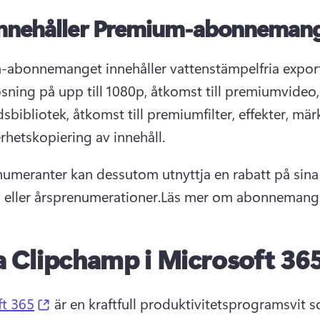
innehåller Premium-abonneman
abonnemanget innehåller vattenstämpelfria expor
sning på upp till 1080p, åtkomst till premiumvideo, 
sbibliotek, åtkomst till premiumfilter, effekter, märk
rhetskopiering av innehåll. 
umeranter kan dessutom utnyttja en rabatt på sina 
eller årsprenumerationer.
Läs mer om abonnemang
a Clipchamp i Microsoft 36
(opens in a new tab)
ft 365
 är en kraftfull produktivitetsprogramsvit s