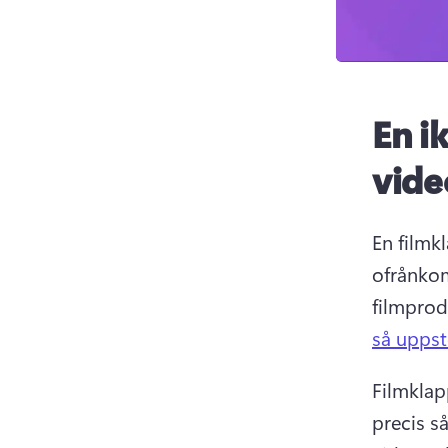
En i
vide
En filmk
ofrånkom
filmprod
så uppst
Filmklap
precis s