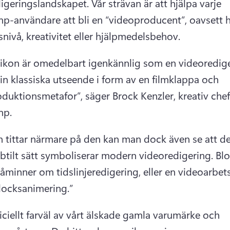
igeringslandskapet. 
Vår strävan är att hjälpa varje 
p-användare att bli en “videoproducent”, oavsett h
nivå, kreativitet eller hjälpmedelsbehov. 
 ikon är omedelbart igenkännlig som en videoredige
n klassiska utseende i form av en filmklappa och 
duktionsmetafor”, säger Brock Kenzler, kreativ chef 
p. 
tittar närmare på den kan man dock även se att de
ubtilt sätt symboliserar modern videoredigering. 
Blo
åminner om tidslinjeredigering, eller en videoarbet
locksanimering.”
ficiellt farväl av vårt älskade gamla varumärke och 