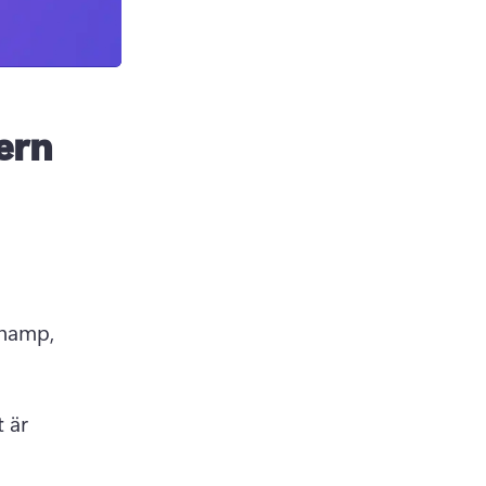
ern
champ, 
är 