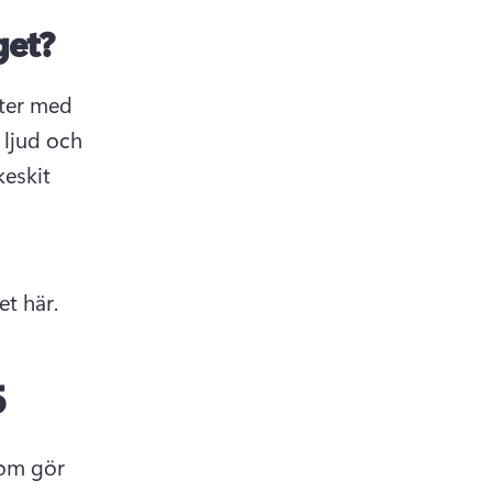
get?
ter med 
ljud och 
eskit 
et 
här
. 
5
om gör 