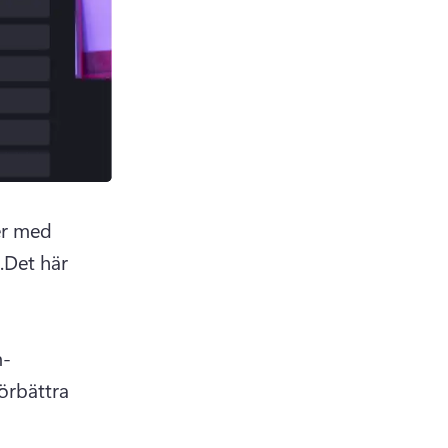
r med 
.
Det här 
m-
rbättra 