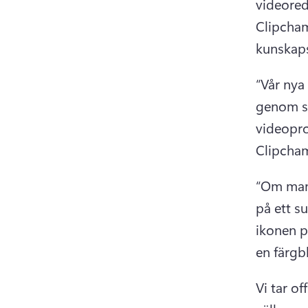
videored
Clipcham
kunskaps
“Vår nya
genom si
videopro
Clipcham
“Om man 
på ett s
ikonen p
en färgb
Vi tar of