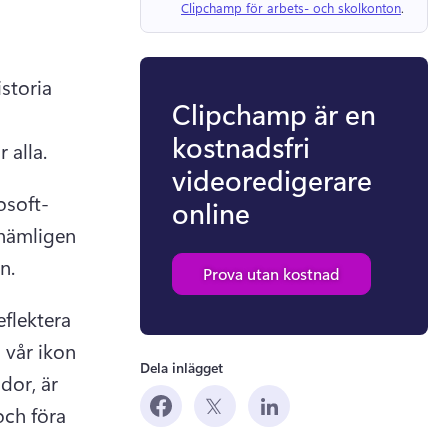
Clipchamp för arbets- och skolkonton
. 
storia 
Clipchamp är en
kostnadsfri
 alla. 
videoredigerare
osoft-
online
nämligen 
ew tab)
n. 
Prova utan kostnad
flektera 
 vår ikon 
Dela inlägget
or, är 
ch föra 