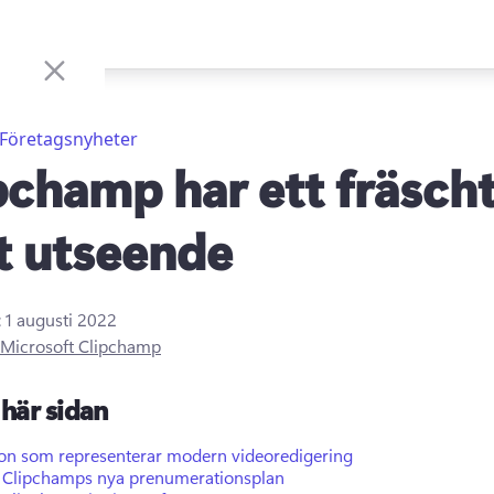
Företagsnyheter
pchamp har ett fräsch
t utseende
:
1 augusti 2022
Microsoft Clipchamp
här sidan
kon som representerar modern videoredigering
a Clipchamps nya prenumerationsplan