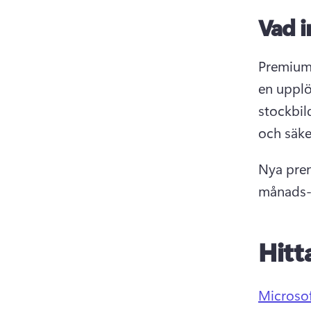
Vad 
Premium-
en upplö
stockbild
och säke
Nya pren
månads- 
Hitt
Microso