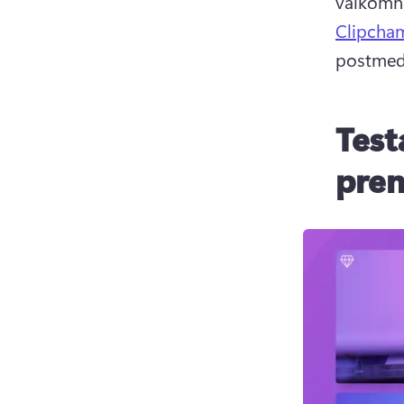
välkomna
Clipcha
postmedd
Test
pren