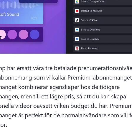
p har ersatt våra tre betalade prenumerationsnivåe
t abonnemang som vi kallar Premium-abonnemanget
nget kombinerar egenskaper hos de tidigare 
ngen, men till ett lägre pris, så att du kan skapa 
onella videor oavsett vilken budget du har. 
Premiu
nget är perfekt för de normalanvändare som vill fö
or.