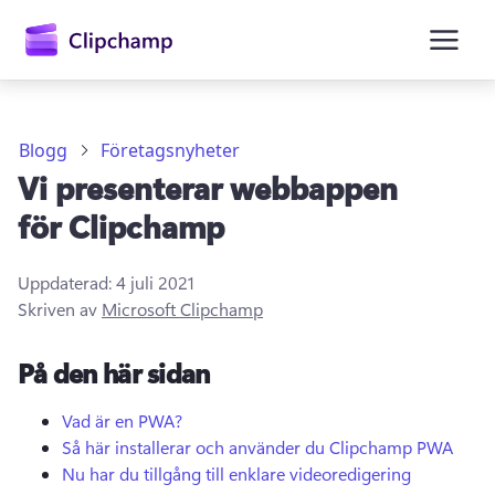
till
huvudinnehåll
Blogg
Företagsnyheter
Vi presenterar webbappen
för Clipchamp
Uppdaterad:
4 juli 2021
Skriven av
Microsoft Clipchamp
Logga in
På den här sidan
Prova kostnadsfritt
Vad är en PWA?
Så här installerar och använder du Clipchamp PWA
Nu har du tillgång till enklare videoredigering