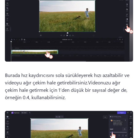
Burada hız kaydırıcısını sola sürükleyerek hızı azaltabilir ve 
videoyu ağır çekim hale getirebilirsiniz.Videonuzu ağır 
çekim hale getirmek için 1’den düşük bir sayısal değer de, 
örneğin 0.4, kullanabilirsiniz.