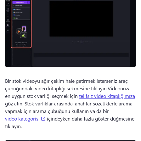
Bir stok videoyu ağır çekim hale getirmek isterseniz araç 
çubuğundaki video kitaplığı sekmesine tıklayın.Videonuza 
en uygun stok varlığı seçmek için 
telifsiz video kitaplığımıza
göz atın. Stok varlıklar arasında, anahtar sözcüklerle arama 
yapmak için arama çubuğunu kullanın ya da bir 
(opens in a new tab)
video kategorisi
 içindeyken daha fazla göster düğmesine 
tıklayın. 