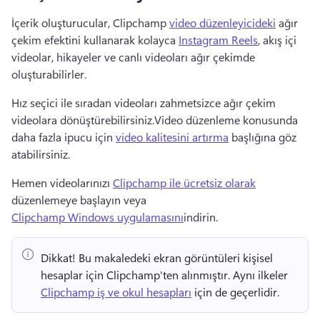
İçerik oluşturucular, Clipchamp 
video düzenleyicideki
 ağır 
çekim efektini kullanarak kolayca 
Instagram Reels
, akış içi 
videolar, hikayeler ve canlı videoları ağır çekimde 
oluşturabilirler. 
Hız seçici ile sıradan videoları zahmetsizce ağır çekim 
videolara dönüştürebilirsiniz.Video düzenleme konusunda 
daha fazla ipucu için 
video kalitesini artırma
 başlığına göz 
atabilirsiniz. 
Hemen videolarınızı 
Clipchamp ile ücretsiz olarak
düzenlemeye başlayın veya 
Clipchamp Windows uygulamasını
indirin. 
Dikkat!
 Bu makaledeki ekran görüntüleri kişisel 
hesaplar için Clipchamp'ten alınmıştır. 
Aynı ilkeler 
Clipchamp iş ve okul hesapları
 için de geçerlidir. 