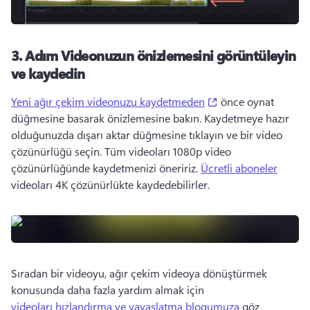
3. Adım Videonuzun önizlemesini görüntüleyin
ve kaydedin
(opens in a new tab
Yeni ağır çekim videonuzu kaydetmeden
 önce oynat 
düğmesine basarak önizlemesine bakın. Kaydetmeye hazır 
olduğunuzda dışarı aktar düğmesine tıklayın ve bir video 
çözünürlüğü seçin. Tüm videoları 1080p video 
çözünürlüğünde kaydetmenizi öneririz. 
Ücretli aboneler
videoları 4K çözünürlükte kaydedebilirler. 
Sıradan bir videoyu, ağır çekim videoya dönüştürmek 
konusunda daha fazla yardım almak için 
videoları hızlandırma ve yavaşlatma blogumuza
 göz 