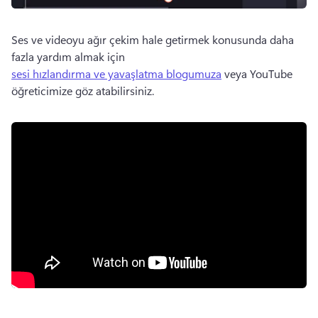
Ses ve videoyu ağır çekim hale getirmek konusunda daha 
fazla yardım almak için 
sesi hızlandırma ve yavaşlatma blogumuza
 veya YouTube 
öğreticimize göz atabilirsiniz. 