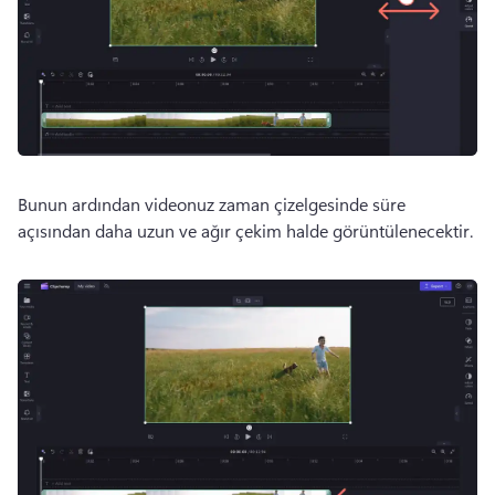
Bunun ardından videonuz zaman çizelgesinde süre 
açısından daha uzun ve ağır çekim halde görüntülenecektir.