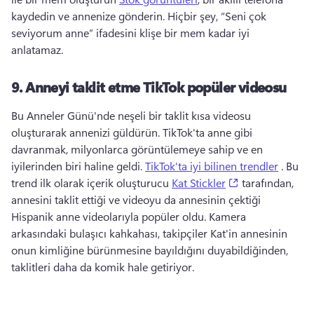
kaydedin ve annenize gönderin. 
Hiçbir şey, “Seni çok 
seviyorum anne” ifadesini klişe bir mem kadar iyi 
anlatamaz. 
9.
Anneyi taklit etme TikTok popüler videosu
Bu Anneler Günü'nde neşeli bir taklit kısa videosu 
oluşturarak annenizi güldürün. 
TikTok'ta anne gibi 
davranmak, milyonlarca görüntülemeye sahip ve en 
iyilerinden biri haline geldi. 
TikTok'ta iyi bilinen trendler
 . 
Bu 
(opens in a new
trend ilk olarak içerik oluşturucu 
Kat Stickler
 tarafından, 
annesini taklit ettiği ve videoyu da annesinin çektiği 
Hispanik anne videolarıyla popüler oldu. 
Kamera 
arkasındaki bulaşıcı kahkahası, takipçiler Kat'in annesinin 
onun kimliğine bürünmesine bayıldığını duyabildiğinden, 
taklitleri daha da komik hale getiriyor. 