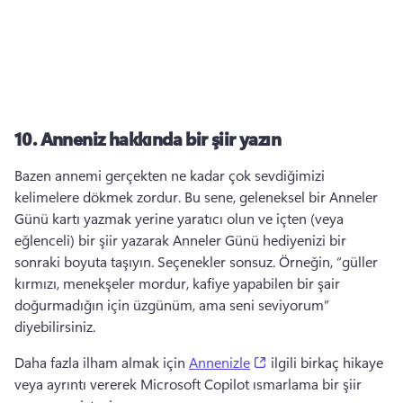
10.
Anneniz hakkında bir şiir yazın
Bazen annemi gerçekten ne kadar çok sevdiğimizi 
kelimelere dökmek zordur. 
Bu sene, geleneksel bir Anneler 
Günü kartı yazmak yerine yaratıcı olun ve içten (veya 
eğlenceli) bir şiir yazarak Anneler Günü hediyenizi bir 
sonraki boyuta taşıyın. 
Seçenekler sonsuz. Örneğin, “güller 
kırmızı, menekşeler mordur, kafiye yapabilen bir şair 
doğurmadığın için üzgünüm, ama seni seviyorum” 
diyebilirsiniz. 
(opens in a new tab)
Daha fazla ilham almak için 
Annenizle
 ilgili birkaç hikaye 
veya ayrıntı vererek Microsoft Copilot ısmarlama bir şiir 