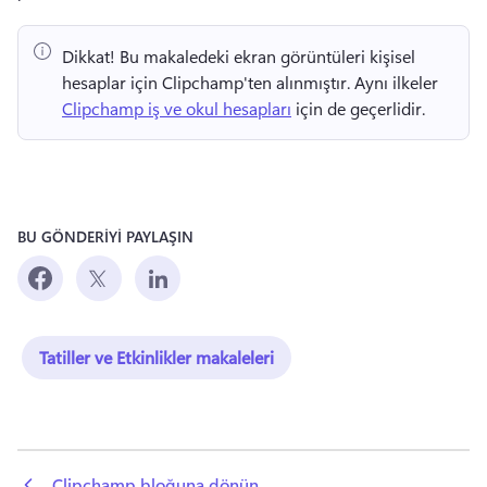
Dikkat!
 Bu makaledeki ekran görüntüleri kişisel 
hesaplar için Clipchamp'ten alınmıştır. 
Aynı ilkeler 
Clipchamp iş ve okul hesapları
 için de geçerlidir. 
BU GÖNDERİYİ PAYLAŞIN
Tatiller ve Etkinlikler makaleleri
 Clipchamp bloğuna dönün