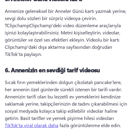
Annenize geleneksel bir Anneler Günü kartı yazmak yerine, 
sevgi dolu sözleri bir sürpriz videoya çevirin. 
TClipchampClipchamp'deki video düzenleme araçlarıyla 
işinizi kolaylaştırabilirsiniz. 
Metni kişiselleştirin, videolar, 
görüntüler ve özel ses efektleri ekleyin. 
Videolu bir kartı 
Clipchamp'daki dışa aktarma sayfasından doğrudan 
TikTok'ta paylaşın. 
6.
Annenizin en sevdiği tarif videosu
Sıcak fırın yemeklerinden dolgun çikolatalı pancake’lere, 
her annenin özel günlerde sürekli istenen bir tarifi vardır. 
Annenizin tarifi olan bu lezzetli ev yemeklerini kendinize 
saklamak yerine, takipçilerinizin de tadını çıkarabilmesi için 
sosyal medyada kolayca takip edilebilir videolar haline 
getirin. 
Basit tarifler ve yemek pişirme hilesi videoları 
TikTok'ta viral olarak daha
 fazla görüntülenme elde edin. 