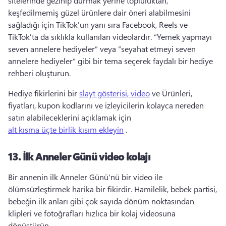
sitelerinde gezinip durmak yerine topluluktan, 
keşfedilmemiş güzel ürünlere dair öneri alabilmesini 
sağladığı için TikTok'un yanı sıra Facebook, Reels ve 
TikTok'ta da sıklıkla kullanılan videolardır. 
“Yemek yapmayı 
seven annelere hediyeler” veya “seyahat etmeyi seven 
annelere hediyeler” gibi bir tema seçerek faydalı bir hediye 
rehberi oluşturun. 
Hediye fikirlerini bir 
slayt gösterisi, video
 ve Ürünleri, 
fiyatları, kupon kodlarını ve izleyicilerin kolayca nereden 
satın alabileceklerini açıklamak için 
alt kısma üçte birlik kısım ekleyin
 . 
13.
İlk Anneler Günü video kolajı
Bir annenin ilk Anneler Günü'nü bir video ile 
ölümsüzleştirmek harika bir fikirdir. 
Hamilelik, bebek partisi, 
bebeğin ilk anları gibi çok sayıda dönüm noktasından 
klipleri ve fotoğrafları hızlıca bir kolaj videosuna 
dönüştürün. 