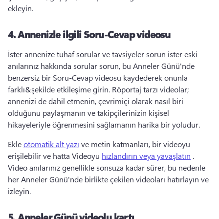
ekleyin. 
4.
Annenizle ilgili Soru-Cevap videosu
İster annenize tuhaf sorular ve tavsiyeler sorun ister eski 
anılarınız hakkında sorular sorun, bu Anneler Günü'nde 
benzersiz bir Soru-Cevap videosu kaydederek onunla 
farklı&şekilde etkileşime girin. 
Röportaj tarzı videolar; 
annenizi de dahil etmenin, çevrimiçi olarak nasıl biri 
olduğunu paylaşmanın ve takipçilerinizin kişisel 
hikayeleriyle öğrenmesini sağlamanın harika bir yoludur. 
Ekle 
otomatik alt yazı
 ve metin katmanları, bir videoyu 
erişilebilir ve hatta Videoyu 
hızlandırın veya yavaşlatın
 . 
Video anılarınız genellikle sonsuza kadar sürer, bu nedenle 
her Anneler Günü'nde birlikte çekilen videoları hatırlayın ve 
izleyin. 
5.
Anneler Günü videolu kartı