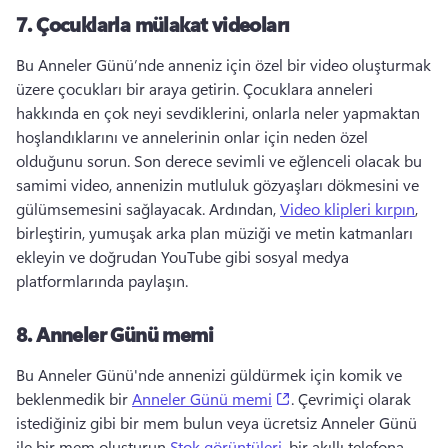
7.
Çocuklarla mülakat videoları
Bu Anneler Günü’nde anneniz için özel bir video oluşturmak 
üzere çocukları bir araya getirin. 
Çocuklara anneleri 
hakkında en çok neyi sevdiklerini, onlarla neler yapmaktan 
hoşlandıklarını ve annelerinin onlar için neden özel 
olduğunu sorun. 
Son derece sevimli ve eğlenceli olacak bu 
samimi video, annenizin mutluluk gözyaşları dökmesini ve 
gülümsemesini sağlayacak. 
Ardından, 
Video klipleri kırpın
, 
birleştirin, yumuşak arka plan müziği ve metin katmanları 
ekleyin ve doğrudan YouTube gibi sosyal medya 
platformlarında paylaşın. 
8.
Anneler Günü memi
Bu Anneler Günü'nde annenizi güldürmek için komik ve 
(opens in a new tab)
beklenmedik bir 
Anneler Günü memi
. 
Çevrimiçi olarak 
istediğiniz gibi bir mem bulun veya ücretsiz Anneler Günü 
ile bir mem oluşturun 
Stok görüntüleri
, bir akıllı telefona 