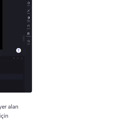
er alan 
çin 