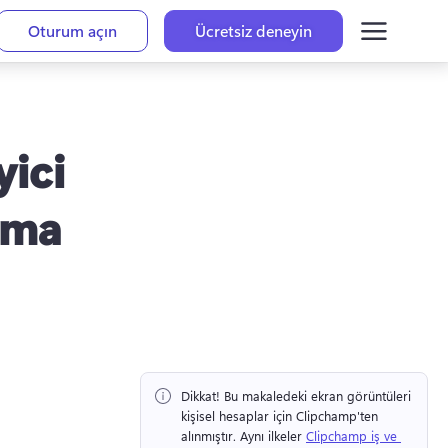
Oturum açın
Ücretsiz deneyin
ici
rma
Dikkat!
 Bu makaledeki ekran görüntüleri 
kişisel hesaplar için Clipchamp'ten 
alınmıştır. 
Aynı ilkeler 
Clipchamp iş ve 