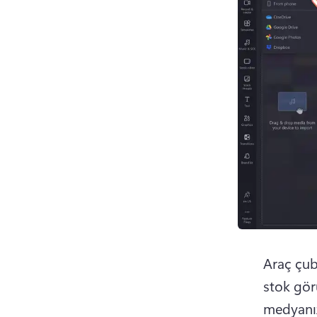
Araç çub
stok gör
medyanız