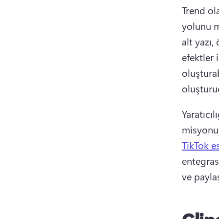
Trend ol
yolunu m
alt yazı,
efektler
oluşturab
oluşturuc
Yaratıcıl
misyonuyl
TikTok es
entegras
ve paylaş