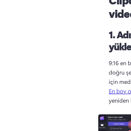
Clip
vide
1. Ad
yükle
9:16 en 
doğru şe
için med
En boy o
yeniden k