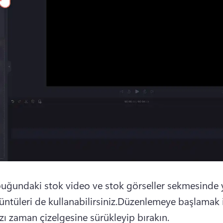
uğundaki stok video ve stok görseller sekmesinde y
üntüleri de kullanabilirsiniz.Düzenlemeye başlamak i
ı zaman çizelgesine sürükleyip bırakın.