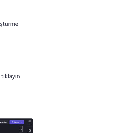
üştürme 
ıklayın 