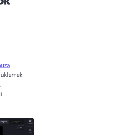
ok
nuza
yüklemek 
.
 