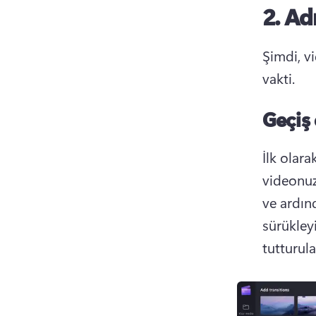
2. Ad
Şimdi, vi
vakti.
Geçiş
İlk olara
videonuz
ve ardınd
sürükleyi
tutturula