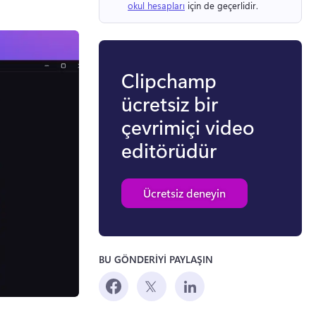
okul hesapları
 için de geçerlidir. 
Clipchamp
ücretsiz bir
çevrimiçi video
editörüdür
Ücretsiz deneyin
BU GÖNDERİYİ PAYLAŞIN