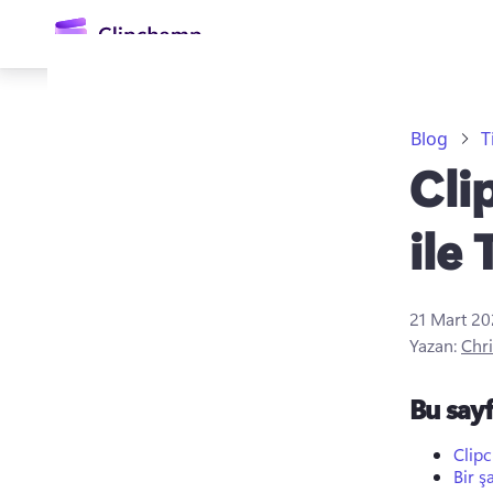
atla
Blog
T
Cli
ile
21 Mart 2
Oturum açın
Yazan:
Chri
Ücretsiz deneyin
Bu say
Clipc
Bir ş