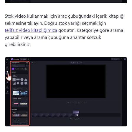
Stok video kullanmak için araç çubuğundaki içerik kitaplığı 
sekmesine tıklayın. 
Doğru stok varlığı seçmek için 
telifsiz video kitaplığımıza
 göz atın. 
Kategoriye göre arama 
yapabilir veya arama çubuğuna anahtar sözcük 
girebilirsiniz. 