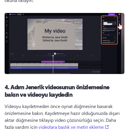
okuna tıklayın. 
4. Adım
Jenerik videosunun önizlemesine
bakın ve videoyu kaydedin
Videoyu kaydetmeden önce oynat düğmesine basarak 
önizlemesine bakın. 
Kaydetmeye hazır olduğunuzda dışarı 
aktar düğmesine tıklayıp video çözünürlüğü seçin. 
Daha 
(opens in
fazla yardım için 
videolara başlık ve metin ekleme