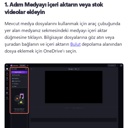
1. Adım
Medyayı içeri aktarın veya stok
videolar ekleyin
Mevcut medya dosyalarını kullanmak için araç çubuğunda 
yer alan medyanız sekmesindeki medyayı içeri aktar 
düğmesine tıklayın. 
Bilgisayar dosyalarına göz atın veya 
şuradan bağlanın ve içeri aktarın 
Bulut
 depolama alanından 
dosya eklemek için OneDrive'ı seçin. 