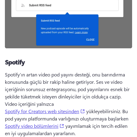
Spotify
Spotify'ın artan video pod yayını desteği, onu barındırma 
konusunda güçlü bir rakip haline getiriyor. 
Ses ve video 
içeriğinin sorunsuz entegrasyonu, pod yayınlarını esnek bir 
şekilde tüketmek isteyen dinleyiciler için oldukça cazip. 
Video içeriğini yalnızca 
(opens in a new tab)
Spotify for Creators web sitesinden
 yükleyebilirsiniz. 
Bu 
pod yayını platformunda varlığınızı oluşturmaya başlarken 
(opens in a new tab)
Spotify video bölümlerini
 yayımlamak için tercih edilen 
en iyi uygulamalardan yararlanın. 