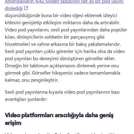
Amerikalıların %42'sinden fazlasının her ay bir pod yayını
(opens in a new tab)
dinlediği
düşünüldüğünde buna bir video öğesi eklemek izleyici 
kitlesini genişletip etkileşim miktarını daha da artırabilir. 
Video pod yayınlarını, sesli pod yayınlarından daha popüler 
kılan, dinleyicilerin sohbetin bir parçasıymış gibi 
hissetmeleri ve sahne arkasına bir bakış yakalamalarıdır. 
Sesli pod yayınları çoklu görevler için harika olsa da video 
pod yayınları bu deneyimi dönüştüren görseller ekler. 
Örneğin bir tablonun açıklamasını dinlemek yerine onu 
görmek gibi. 
Görseller hikayenizi sadece tamamlamakla 
kalmaz, onu zenginleştirir. 
Sesli pod yayınlarına kıyasla video pod yayınlarının bazı 
avantajları şunlardır:
Video platformları aracılığıyla daha geniş
erişim