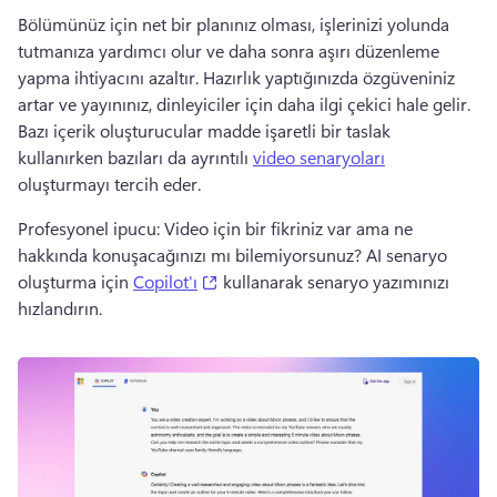
Bölümünüz için net bir planınız olması, işlerinizi yolunda 
tutmanıza yardımcı olur ve daha sonra aşırı düzenleme 
yapma ihtiyacını azaltır. 
Hazırlık yaptığınızda özgüveniniz 
artar ve yayınınız, dinleyiciler için daha ilgi çekici hale gelir. 
Bazı içerik oluşturucular madde işaretli bir taslak 
kullanırken bazıları da ayrıntılı 
video senaryoları
oluşturmayı tercih eder. 
Profesyonel ipucu: Video için bir fikriniz var ama ne 
hakkında konuşacağınızı mı bilemiyorsunuz? 
AI senaryo 
(opens in a new tab)
oluşturma için 
Copilot'ı
 kullanarak senaryo yazımınızı 
hızlandırın. 