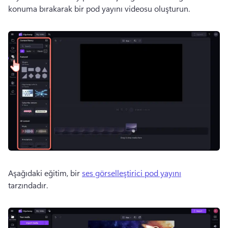
konuma bırakarak bir pod yayını videosu oluşturun.
Aşağıdaki eğitim, bir 
ses görselleştirici pod yayını
tarzındadır. 