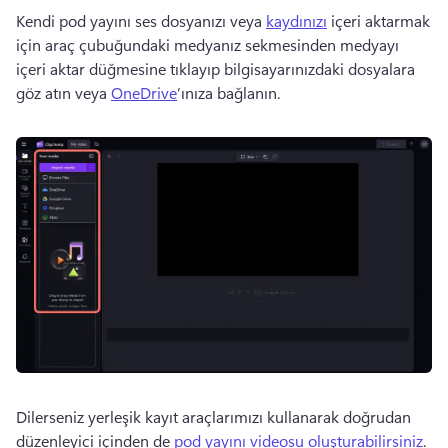
Kendi pod yayını ses dosyanızı veya 
kaydınızı
 içeri aktarmak 
için araç çubuğundaki medyanız sekmesinden medyayı 
içeri aktar düğmesine tıklayıp bilgisayarınızdaki dosyalara 
göz atın veya 
OneDrive
’ınıza bağlanın. 
Dilerseniz yerleşik kayıt araçlarımızı kullanarak doğrudan 
düzenleyici içinden de 
pod yayını videosu oluşturabilirsiniz
. 