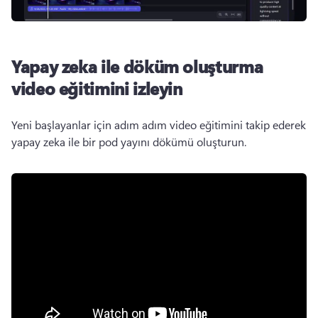
Yapay zeka ile döküm oluşturma
video eğitimini izleyin
Yeni başlayanlar için adım adım video eğitimini takip ederek 
yapay zeka ile bir pod yayını dökümü oluşturun.