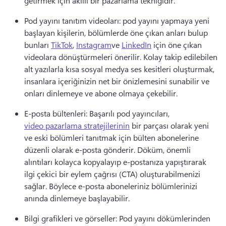
getirmek için akıllı bir pazarlama tekniğidir.
Pod yayını tanıtım videoları: pod yayını yapmaya yeni 
başlayan kişilerin, bölümlerde öne çıkan anları bulup 
bunları 
TikTok
, 
Instagram
ve 
LinkedIn
 için öne çıkan 
videolara dönüştürmeleri önerilir. 
Kolay takip edilebilen 
alt yazılarla kısa sosyal medya ses kesitleri oluşturmak, 
insanlara içeriğinizin net bir önizlemesini sunabilir ve 
onları dinlemeye ve abone olmaya çekebilir.
E-posta bültenleri: Başarılı pod yayıncıları, 
video pazarlama stratejilerinin
 bir parçası olarak yeni 
ve eski bölümleri tanıtmak için bülten abonelerine 
düzenli olarak e-posta gönderir. 
Döküm, önemli 
alıntıları kolayca kopyalayıp e-postanıza yapıştırarak 
ilgi çekici bir eylem çağrısı (CTA) oluşturabilmenizi 
sağlar. Böylece e-posta aboneleriniz bölümlerinizi 
anında dinlemeye başlayabilir.
Bilgi grafikleri ve görseller: Pod yayını dökümlerinden 