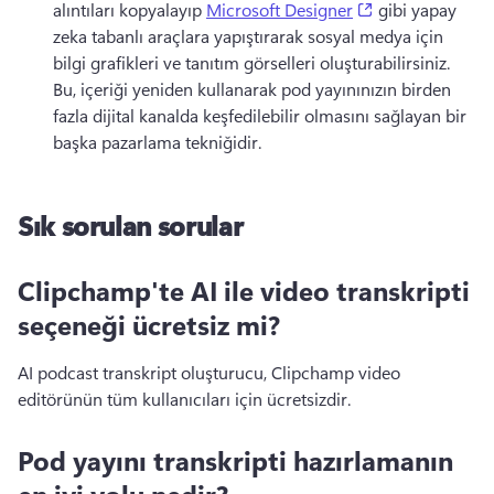
(opens in a new
alıntıları kopyalayıp 
Microsoft Designer
 gibi yapay 
zeka tabanlı araçlara yapıştırarak sosyal medya için 
bilgi grafikleri ve tanıtım görselleri oluşturabilirsiniz. 
Bu, içeriği yeniden kullanarak pod yayınınızın birden 
fazla dijital kanalda keşfedilebilir olmasını sağlayan bir 
başka pazarlama tekniğidir.
Sık sorulan sorular
Clipchamp'te AI ile video transkripti
seçeneği ücretsiz mi?
AI podcast transkript oluşturucu, Clipchamp video 
editörünün tüm kullanıcıları için ücretsizdir.
Pod yayını transkripti hazırlamanın
en iyi yolu nedir?