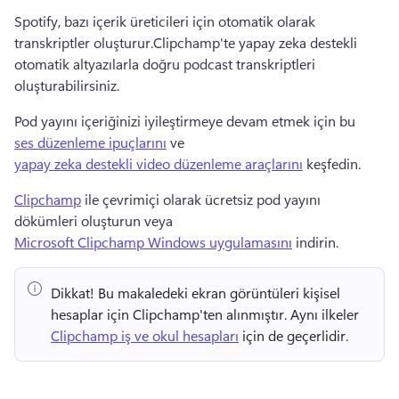
Spotify, bazı içerik üreticileri için otomatik olarak 
transkriptler oluşturur.
Clipchamp'te yapay zeka destekli 
otomatik altyazılarla doğru podcast transkriptleri 
oluşturabilirsiniz.
Pod yayını içeriğinizi iyileştirmeye devam etmek için bu 
ses düzenleme ipuçlarını
 ve 
yapay zeka destekli video düzenleme araçlarını
 keşfedin. 
Clipchamp
 ile çevrimiçi olarak ücretsiz pod yayını 
dökümleri oluşturun veya 
Microsoft Clipchamp Windows uygulamasını
 indirin. 
Dikkat!
 Bu makaledeki ekran görüntüleri kişisel 
hesaplar için Clipchamp'ten alınmıştır. 
Aynı ilkeler 
Clipchamp iş ve okul hesapları
 için de geçerlidir. 