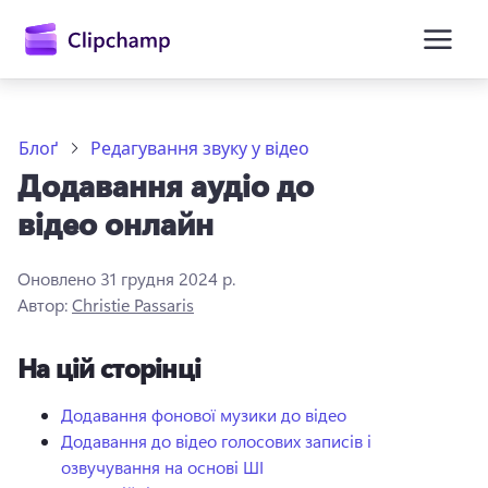
основного
вмісту
Блоґ
Редагування звуку у відео
Додавання аудіо до
відео онлайн
Оновлено
31 грудня 2024 р.
Автор:
Christie Passaris
Увійти
На цій сторінці
Спробувати безкоштовно
Додавання фонової музики до відео
Додавання до відео голосових записів і
озвучування на основі ШІ