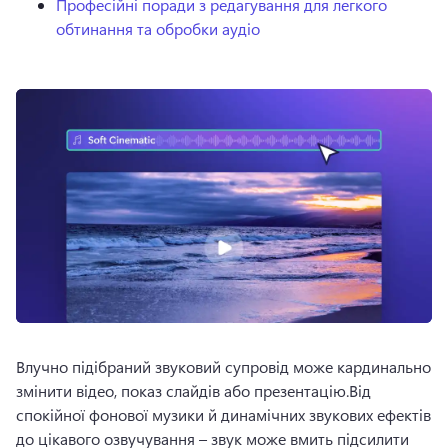
Професійні поради з редагування для легкого
обтинання та обробки аудіо
Влучно підібраний звуковий супровід може кардинально 
змінити відео, показ слайдів або презентацію.
Від 
спокійної фонової музики й динамічних звукових ефектів 
до цікавого озвучування – звук може вмить підсилити 