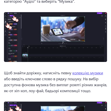
категорію "Аудіо" та виберіть "Музика".
Щоб знайти доріжку, натисніть певну 
колекцію музики
або введіть ключове слово в рядку пошуку. 
На вибір 
доступна фонова музика без виплат роялті різних жанрів, 
як-от хіп-хоп, лоу-фай, бадьорі композиції тощо.