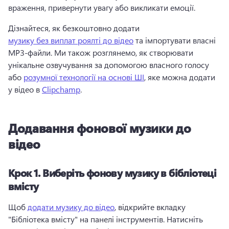
враження, привернути увагу або викликати емоції.
Дізнайтеся, як безкоштовно додати 
музику без виплат роялті до відео
 та імпортувати власні 
MP3-файли. 
Ми також розглянемо, як створювати 
унікальне озвучування за допомогою власного голосу 
або 
розумної технології на основі ШІ
, яке можна додати 
у відео в 
Clipchamp
. 
Додавання фонової музики до
відео
Крок 1.
Виберіть фонову музику в бібліотеці
вмісту
Щоб 
додати музику до відео
, відкрийте вкладку 
"Бібліотека вмісту" на панелі інструментів. 
Натисніть 