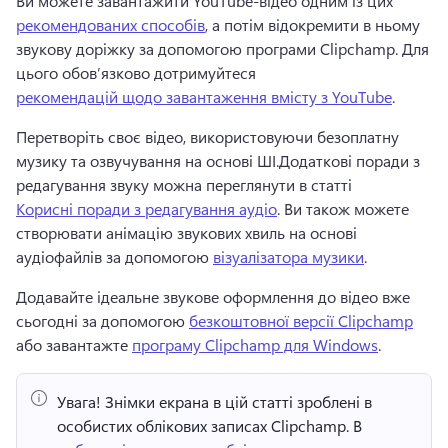
Ви можете завантажити YouTube-відео одним із цих 
рекомендованих способів
, а потім відокремити в ньому 
звукову доріжку за допомогою програми Clipchamp. 
Для 
цього обов’язково дотримуйтеся 
рекомендацій щодо завантаження вмісту з YouTube
. 
Перетворіть своє відео, використовуючи безоплатну 
музику та озвучування на основі ШІ.
Додаткові поради з 
редагування звуку можна переглянути в статті 
Корисні поради з редагування аудіо
. 
Ви також можете 
створювати анімацію звукових хвиль на основі 
аудіофайлів за допомогою 
візуалізатора музики
. 
Додавайте ідеальне звукове оформлення до відео вже 
сьогодні за допомогою 
безкоштовної версії Clipchamp
або завантажте 
програму Clipchamp для Windows
. 
Увага!
 Знімки екрана в цій статті зроблені в 
особистих облікових записах Clipchamp. 
В 