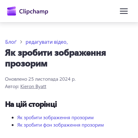
основного
вмісту
Блоґ
редагувати відео,
Як зробити зображення
прозорим
Оновлено
25 листопада 2024 р.
Автор:
Kieron Byatt
Увійти
На цій сторінці
Спробувати безкоштовно
Як зробити зображення прозорим
Як зробити фон зображення прозорим