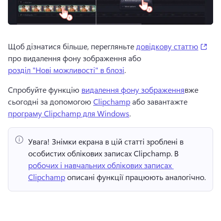
(op
Щоб дізнатися більше, перегляньте 
довідкову статтю
про видалення фону зображення або 
розділ "Нові можливості" в блозі
. 
Спробуйте функцію 
видалення фону зображення
вже 
сьогодні за допомогою 
Clipchamp
 або завантажте 
програму Clipchamp для Windows
. 
Увага!
 Знімки екрана в цій статті зроблені в 
особистих облікових записах Clipchamp. 
В 
робочих і навчальних облікових записах 
Clipchamp
 описані функції працюють аналогічно. 