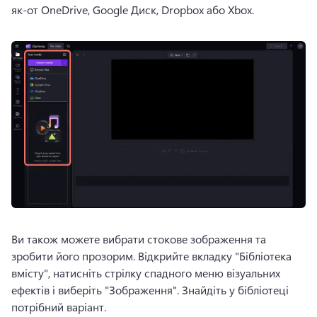
як-от OneDrive, Google Диск, Dropbox або Xbox. 
Ви також можете вибрати стокове зображення та 
зробити його прозорим. 
Відкрийте вкладку "Бібліотека 
вмісту", натисніть стрілку спадного меню візуальних 
ефектів і виберіть "Зображення". 
Знайдіть у бібліотеці 
потрібний варіант. 