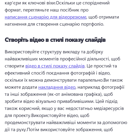
кар’єри як ключові віхи.
Оскільки це споріднений 
формат, перегляньте наш посібник про 
написання сценарію для відеорезюме
, щоб отримати 
натхнення для створення сценарію портфоліо. 
Створіть відео в стилі показу слайдів
Використовуйте структуру викладу та добірку 
найважливіших моментів професійної діяльності, щоб 
створити 
відео в стилі показу слайдів
. 
Це простий та 
ефективний спосіб поєднання фотографій і відео, 
оскільки їх можна демонструвати паралельно.
Ви також 
можете додати 
накладання відео
, наприклад фотографії 
та інші зображення (як-от анімована графіка), щоб 
зробити відео візуально привабливішими. 
Цей підхід 
також корисний, якщо у вас недостатньо медіаресурсів 
для проекту.
Використовуйте відео, щоб 
продемонструвати найважливіші моменти за допомогою 
дії та руху.
Потім використовуйте зображення, щоб 