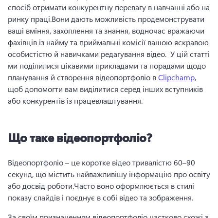
спосіб отримати конкурентну перевагу в навчанні або на 
ринку праці.
Вони дають можливість продемонструвати 
ваші вміння, захоплення та знання, водночас вражаючи 
фахівців із найму та приймальні комісії вашою яскравою 
особистістю й навичками редагування відео. 
 У цій статті 
ми поділилися цікавими прикладами та порадами щодо 
планування й створення відеопортфоліо в 
Clipchamp
, 
щоб допомогти вам виділитися серед інших вступників 
або конкурентів із працевлаштування. 
Що таке відеопортфоліо?
Відеопортфоліо – це коротке відео тривалістю 60–90 
секунд, що містить найважливішу інформацію про освіту 
або досвід роботи.
Часто воно оформлюється в стилі 
показу слайдів і поєднує в собі відео та зображення.
За своїм призначенням відеопортфоліо частково схожі з 