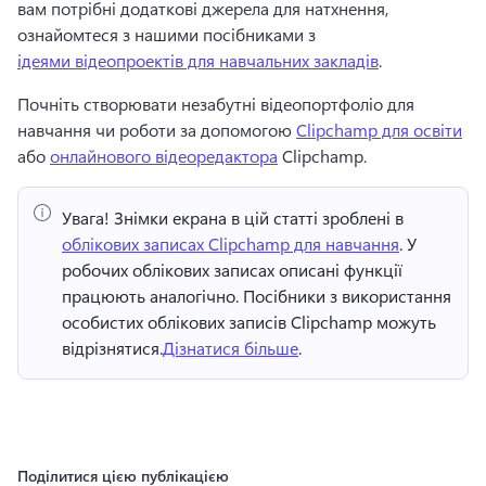
вам потрібні додаткові джерела для натхнення, 
ознайомтеся з нашими посібниками з 
ідеями відеопроектів для навчальних закладів
. 
Почніть створювати незабутні відеопортфоліо для 
навчання чи роботи за допомогою 
Clipchamp для освіти
або 
онлайнового відеоредактора
 Clipchamp. 
Увага!
 Знімки екрана в цій статті зроблені в ⁠ 
облікових записах Clipchamp для навчання
. У 
робочих облікових записах описані функції 
працюють аналогічно. 
Посібники з використання 
особистих облікових записів Clipchamp можуть 
відрізнятися.
Дізнатися більше
. 
Поділитися цією публікацією