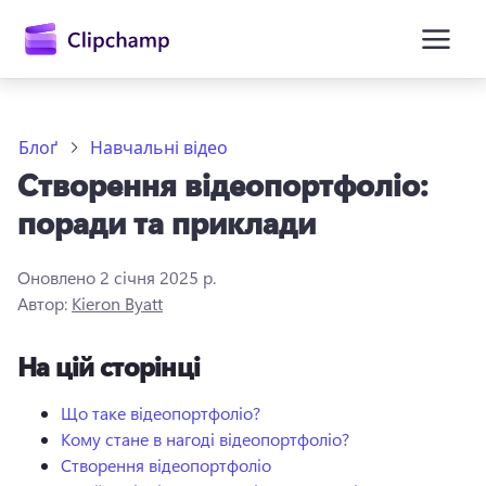
основного
вмісту
Блоґ
Навчальні відео
Створення відеопортфоліо:
поради та приклади
Оновлено
2 січня 2025 р.
Автор:
Kieron Byatt
Увійти
На цій сторінці
Спробувати безкоштовно
Що таке відеопортфоліо?
Кому стане в нагоді відеопортфоліо?
Створення відеопортфоліо