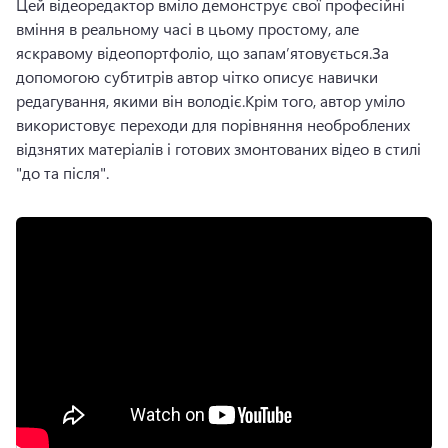
Цей відеоредактор вміло демонструє свої професійні 
вміння в реальному часі в цьому простому, але 
яскравому відеопортфоліо, що запам’ятовується.
За 
допомогою субтитрів автор чітко описує навички 
редагування, якими він володіє.
Крім того, автор уміло 
використовує переходи для порівняння необроблених 
відзнятих матеріалів і готових змонтованих відео в стилі 
"до та після". 