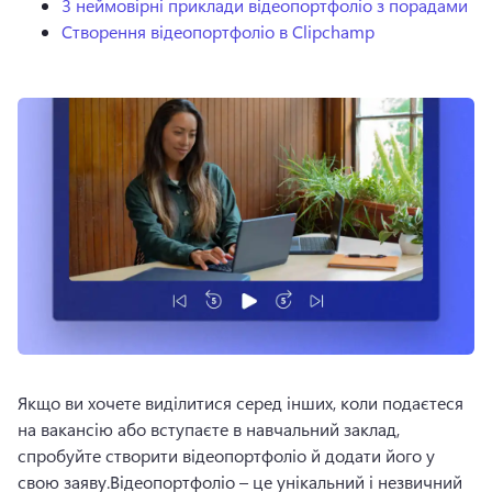
3 неймовірні приклади відеопортфоліо з порадами
Створення відеопортфоліо в Clipchamp
Якщо ви хочете виділитися серед інших, коли подаєтеся 
на вакансію або вступаєте в навчальний заклад, 
спробуйте створити відеопортфоліо й додати його у 
свою заяву.
Відеопортфоліо – це унікальний і незвичний 