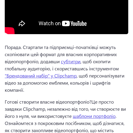
Порада. Стартапи та підприємці-початківці можуть 
скопіювати цей формат для власних корпоративних 
відеопортфоліо, додавши 
субтитри
, щоб охопити 
глобальну аудиторію, і скориставшись інструментом 
"Брендований набір" у Clipchamp
, щоб персоналізувати 
відео за допомогою емблеми, кольорів і шрифтів 
компанії. 
Готові створити власне відеопортфоліо?
Це просто 
завдяки Clipchamp, незалежно від того, чи створюєте ви 
його з нуля, чи використовуєте 
шаблони портфоліо
. 
Ознайомтеся з покроковим посібником, щоб дізнатися, 
як створити захопливе відеопортфоліо, що містить 