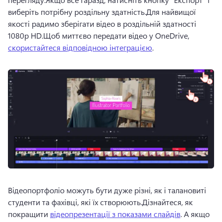
виберіть потрібну роздільну здатність.
Для найвищої 
якості радимо зберігати відео в роздільній здатності 
1080p HD.
Щоб миттєво передати відео у OneDrive, 
скористайтеся відповідною інтеграцією
. 
Відеопортфоліо можуть бути дуже різні, як і талановиті 
студенти та фахівці, які їх створюють.
Дізнайтеся, як 
покращити 
відеопрезентації з показами слайдів
. А якщо 