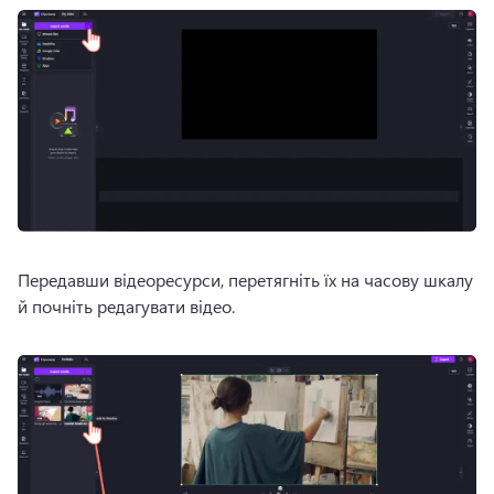
Передавши відеоресурси, перетягніть їх на часову шкалу 
й почніть редагувати відео.