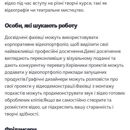
відео під час вступу на різні творчі курси, такі як 
відеографія чи театральне мистецтво.
Особи, які шукають роботу
Досвідчені фахівці можуть використовувати 
корпоративне відеопортфоліо, щоб виділити свої 
найважливіші професійні досягнення.
Деякі досягнення 
виглядають переконливіше у візуальному поданні та 
дають конкурентну перевагу.
Керівники проектів можуть 
додавати у відеопортфоліо приклади запущених 
продуктів.
Графічні дизайнери можуть розповісти про 
свої проекти у відеодемонстрації.
Фахівці з монтажу 
подкастів можуть продемонструвати звук і відео готових 
оброблених кліпів.
Якщо ви самостійно створите та 
розмістите відео, це підкреслить вашу старанність і 
творчі здібності.
Фрілансери