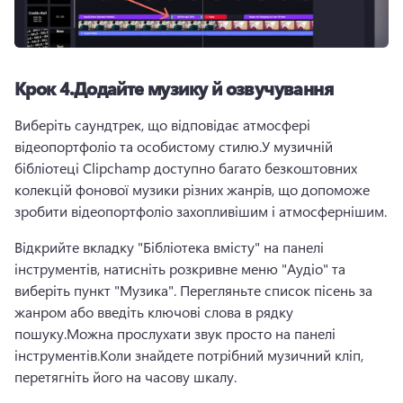
Крок 4.
Додайте музику й озвучування
Виберіть саундтрек, що відповідає атмосфері 
відеопортфоліо та особистому стилю.
У музичній 
бібліотеці Clipchamp доступно багато безкоштовних 
колекцій фонової музики різних жанрів, що допоможе 
зробити відеопортфоліо захопливішим і атмосфернішим.
Відкрийте вкладку "Бібліотека вмісту" на панелі 
інструментів, натисніть розкривне меню "Аудіо" та 
виберіть пункт "Музика". 
Перегляньте список пісень за 
жанром або введіть ключові слова в рядку 
пошуку.
Можна прослухати звук просто на панелі 
інструментів.
Коли знайдете потрібний музичний кліп, 
перетягніть його на часову шкалу.