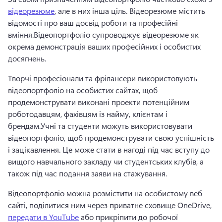
відеорезюме
, але в них інша ціль. 
Відеорезюме містить 
відомості про ваш досвід роботи та професійні 
вміння.
Відеопортфоліо супроводжує відеорезюме як 
окрема демонстрація ваших професійних і особистих 
досягнень.
Творчі професіонали та фрілансери використовують 
відеопортфоліо на особистих сайтах, щоб 
продемонструвати виконані проекти потенційним 
роботодавцям, фахівцям із найму, клієнтам і 
брендам.
Учні та студенти можуть використовувати 
відеопортфоліо, щоб продемонструвати свою успішність 
і зацікавлення. Це може стати в нагоді під час вступу до 
вищого навчального закладу чи студентських клубів, а 
також під час подання заяви на стажування.
Відеопортфоліо можна розмістити на особистому веб-
сайті, поділитися ним через приватне сховище OneDrive, 
передати в YouTube
 або прикріпити до робочої 