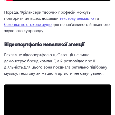
Порада. Фрілансери творчих професій можуть 
повторити це відео, додавши 
текстову анімацію
 та 
безоплатне стокове аудіо
 для ненав’язливого й плавного 
звукового супроводу. 
Відеопортфоліо невеликої агенції
Рекламне відеопортфоліо цієї агенції не лише 
демонструє бренд компанії, а й розповідає про її 
діяльність.
Для цього вона поєднала ретельно підібрану 
музику, текстову анімацію й артистичне озвучування. 