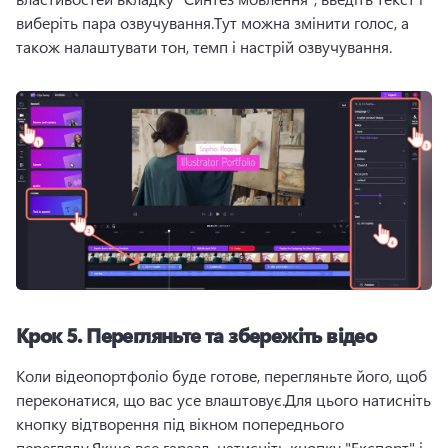
виберіть пара озвучування.
Тут можна змінити голос, а 
також налаштувати тон, темп і настрій озвучування.
Крок 5.
Перегляньте та збережіть відео
Коли відеопортфоліо буде готове, перегляньте його, щоб 
переконатися, що вас усе влаштовує.
Для цього натисніть 
кнопку відтворення під вікном попереднього 
перегляду.
Якщо все гаразд, натисніть кнопку "Експорт" і 