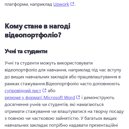
(opens in a new tab)
платформи, наприклад 
Upwork
. 
Кому стане в нагоді
відеопортфоліо?
Учні та студенти
Учні та студенти можуть використовувати 
відеопортфоліо для навчання, наприклад під час вступу 
до вищих навчальних закладів або працевлаштування в 
рамках стажування.
Відеопортфоліо часто доповнюють 
(opens in a new tab)
супровідний лист
 або 
(opens in a new tab)
резюме у форматі Microsoft Word
 і демонструють 
досягнення учнів чи студентів, які намагаються 
отримати стажування чи влаштуватися на творчу посаду 
з повною чи частковою зайнятістю. 
У багатьох вищих 
навчальних закладах потрібно надавати презентаційні 