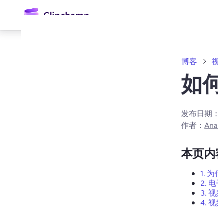
主
要
内
容
博客
如何
发布日期
作者：
Anas
登录
本页内
免费试用
1.
为
2.
电
3.
视
4.
视