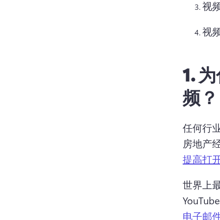
视
视
1.
为
频？
任何行
房地产
提高打
世界上
YouT
电子邮