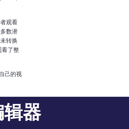
s in a new tab)
看者观看
大多数潜
引未转换
的观看了整
自己的视
编辑器