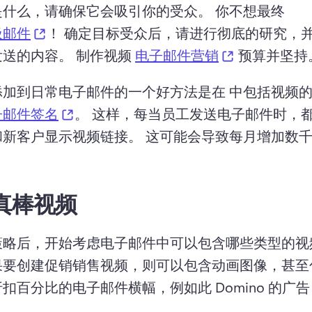
是什么，请确保它会吸引你的受众。 
你不想最终 
(opens in a new tab)
圾邮件
！ 
确定目标受众后，请进行彻底的研究，
(opens in a 
送的内容。 
制作视频 
电子邮件营销
 预算并坚持
加到日常电子邮件的一个好方法是在 中包括视频的
(opens in a new tab)
子邮件签名
。 
这样，每当员工发送电子邮件时，
新客户显示视频链接。 
这可能会导致每月增加数
。
真棒视频
策略后，开始考虑电子邮件中可以包含哪些类型的视
果要创建促销销售视频，则可以包含动画图像，甚至
扣百分比的电子邮件横幅，例如此 Domino 的广告