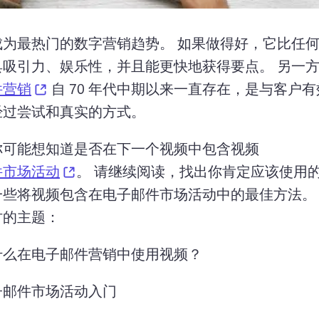
成为最热门的数字营销趋势。 
如果做得好，它比任
具吸引力、娱乐性，并且能更快地获得要点。 
另一方
(opens in a new tab)
件营销
 自 70 年代中期以来一直存在，是与客户
过尝试和真实的方式。 
你可能想知道是否在下一个视频中包含视频 
(opens in a new tab)
件市场活动
。 
请继续阅读，找出你肯定应该使用
一些将视频包含在电子邮件市场活动中的最佳方法。
讨的主题：
什么在电子邮件营销中使用视频？
子邮件市场活动入门