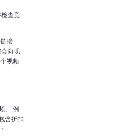
并检查竞
new tab)
。 
链接 
都会向现
千个视频
频。 
例
包含折扣
：