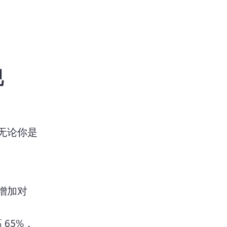
视
n a new tab)
无论你是
增加对
 65%，