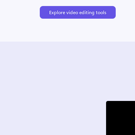
Explore video editing tools