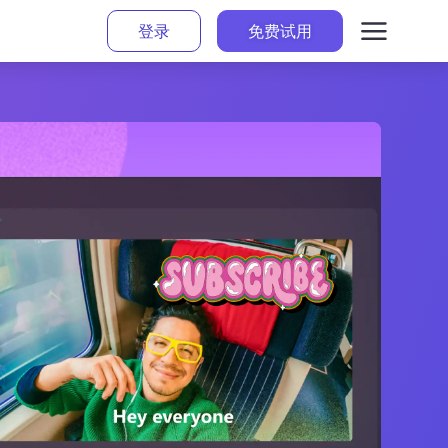
登录
免费试用