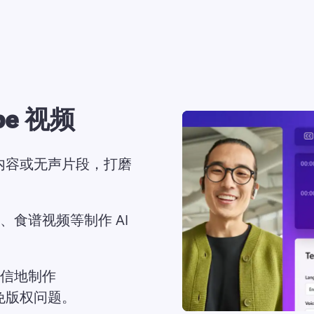
be 视频
内容或无声片段，打磨
食谱视频等制作 AI 
信地制作 
免版权问题。 