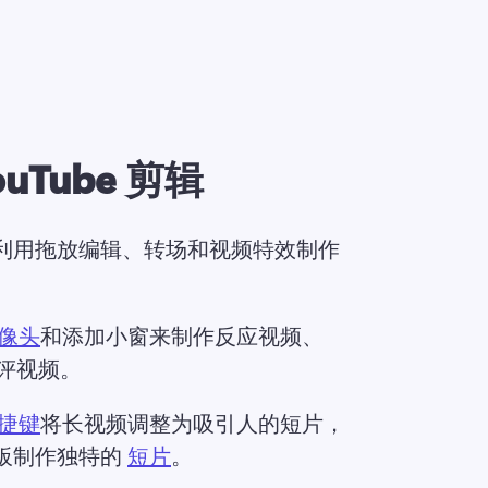
uTube 剪辑
利用拖放编辑、转场和视频特效制作
像头
和添加小窗来制作反应视频、 
 a new tab)
评视频。 
捷键
将长视频调整为吸引人的短片，
板制作独特的 
短片
。 