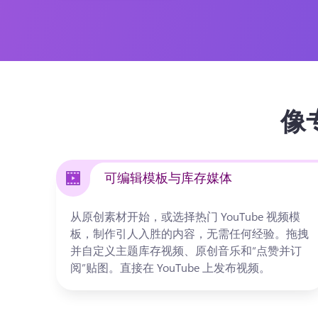
像
可编辑模板与库存媒体
从原创素材开始，或选择热门 YouTube 视频模
板，制作引人入胜的内容，无需任何经验。
拖拽
并自定义主题库存视频、原创音乐和“点赞并订
阅”贴图。
直接在 YouTube 上发布视频。