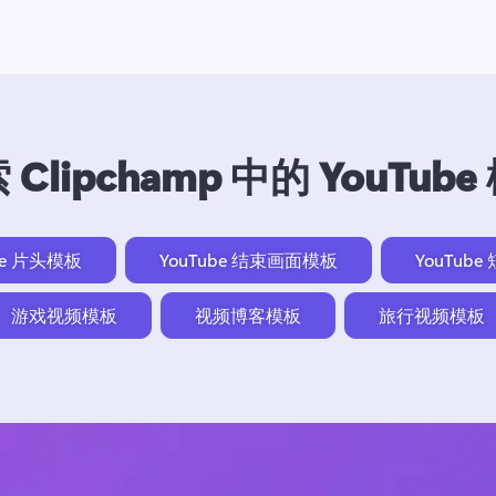
 Clipchamp 中的 YouTube
be 片头模板
YouTube 结束画面模板
YouTub
游戏视频模板
视频博客模板
旅行视频模板