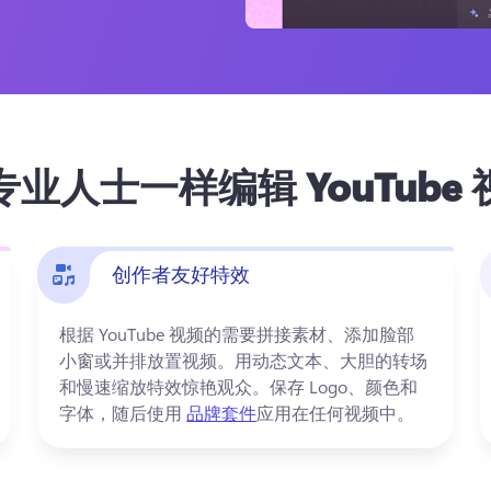
专业人士一样编辑 YouTube 
创作者友好特效
根据 YouTube 视频的需要拼接素材、添加脸部
小窗或并排放置视频。
用动态文本、大胆的转场
和慢速缩放特效惊艳观众。
保存 Logo、颜色和
字体，随后使用 
品牌套件
应用在任何视频中。 