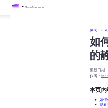
主
要
内
容
博客
A
如何
的
更新日期
登录
作者：
Mad
免费试用
本页内
如何
观看