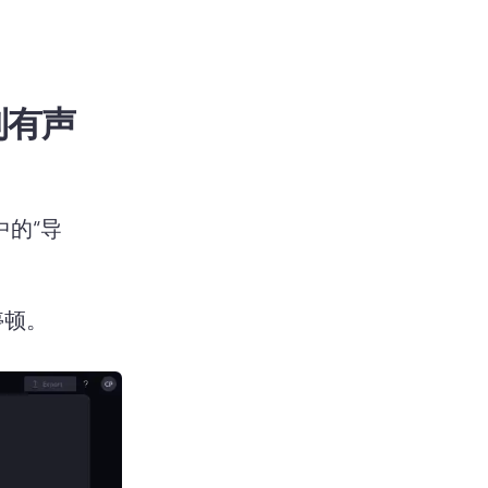
制有声
中的“导
停顿。