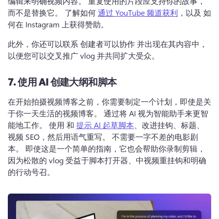
编辑来明确视频内容。 
重复使用的片段应支持你的故事，
而不是替换它。 
了解如何 
通过 YouTube 频道获利
，以及 
如
何在 Instagram 上获得赞助
。 
此外，你还可以联系 
创建者可以协作
 并出现在其内容中，
以便您可以交叉推广 vlog 并共同扩大受众。 
7.
使用 AI 创建大纲和脚本
在开始拍摄视频博客之前，你需要制定一个计划，即使是关
于你一天生活的视频博客。 
通过将 AI 视为智能助手来更智
能地工作。 
使用 和 
提示 AI 起草脚本
、改进挂钩、标题、
视频 SEO，然后用语气重写。 
不需要一字不差的电影剧
本。 
即使这是一个简单的指南，它也会帮助你录制剪辑，
因为松散的 vlog 受益于脚本打开器、中视频重挂钩和明确
的行动号召。