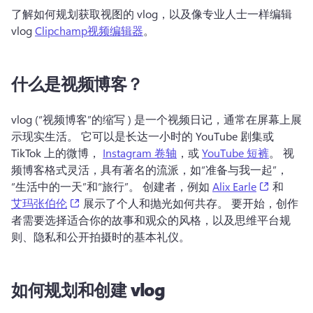
了解如何规划获取视图的 vlog，以及像专业人士一样编辑 
vlog 
Clipchamp视频编辑器
。 
什么是视频博客？
vlog (“视频博客”的缩写 ) 是一个视频日记，通常在屏幕上展
示现实生活。 
它可以是长达一小时的 YouTube 剧集或 
TikTok 上的微博， 
Instagram 卷轴
，或 
YouTube 短裤
。 
视
频博客格式灵活，具有著名的流派，如“准备与我一起”，
(opens i
“生活中的一天”和“旅行”。 
创建者，例如 
Alix Earle
 和 
(opens in a new tab)
艾玛张伯伦
 展示了个人和抛光如何共存。 
要开始，创作
者需要选择适合你的故事和观众的风格，以及思维平台规
则、隐私和公开拍摄时的基本礼仪。
如何规划和创建 vlog