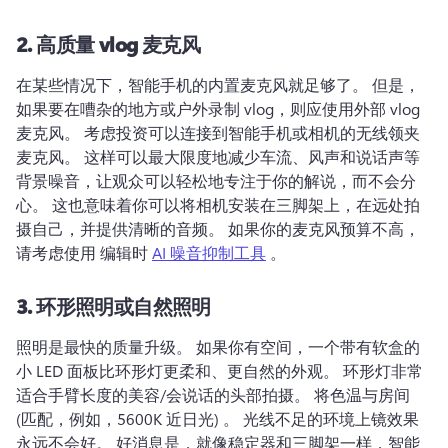
2.
高质量 vlog 麦克风
在某些情况下，智能手机的内置麦克风就足够了。 
但是，
如果要在嘈杂的地方或户外录制 vlog，则应使用外部 vlog 
麦克风。 
考虑投资可以连接到智能手机或相机的无线领夹
麦克风。 
这样可以最大限度地减少车流、风声和说话声等
背景噪音，让观众可以轻松地专注于你的解说，而不会分
心。 
这也意味着你可以将相机安装在三脚架上，在远处拍
摄自己，并提供清晰的音频。 
如果你的麦克风预算不高，
请考虑使用 编辑时 
AI 噪音抑制工具
 。 
3.
环形照明或自然照明
照明是最快的质量升级。 
如果你有空间，一个带有软盒的
小 LED 面板比环形灯更柔和、更自然的外观。 
环形灯非常
适合手臂长度的美容/会说话的头部拍摄。 
将色温与房间 
(匹配，例如，5600K 近日光) 。 
光线不足的环境上镜效果
永远不会好。 
好消息是，就像稳定器和三脚架一样，智能