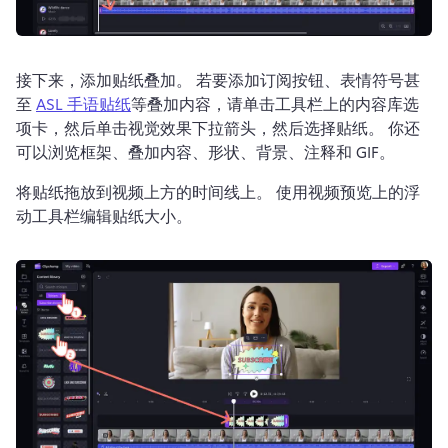
接下来，添加贴纸叠加。 
若要添加订阅按钮、表情符号甚
至 
ASL 手语贴纸
等叠加内容，请单击工具栏上的内容库选
项卡，然后单击视觉效果下拉箭头，然后选择贴纸。 
你还
可以浏览框架、叠加内容、形状、背景、注释和 GIF。 
将贴纸拖放到视频上方的时间线上。 
使用视频预览上的浮
动工具栏编辑贴纸大小。