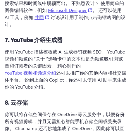
搜索结果和时间线中脱颖而出。 
不熟悉设计？ 
使用简单的
(opens in a new ta
图像编辑软件，例如 
Microsoft Designer
。 
还可以使用 
(opens in a new tab)
AI 工具，例如 
共同
 讨论设计用于制作点击磁缩略图的设
计。 
7.
YouTube 介绍生成器
使用 YouTube 描述模板或 AI 生成器钉视频 SEO。 
YouTube 
视频和频道的 “关于 ”选项卡中的文本框是为频道吸引浏览
量和订阅者的关键因素。 
精心制作的 
YouTube 视频和频道介绍
还可以推广你的其他内容和社交媒
体平台。 
说到上面的 Copilot，你还可以使用 AI 助手来生成
你的 YouTube 介绍。 
8.
云存储
你可以将存储空间保存在 OneDrive 等云服务中，以便备份
所有视频剪辑，并且无需担心智能手机存储空间或丢失录
像。 
Clipchamp 还巧妙地集成了 OneDrive，因此你可以直