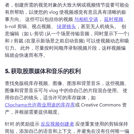
者，创建所需的视觉对象的大致大纲或视频情节提要可能会
有所帮助，以便您的 vlog 使视频感觉有意且具有清晰的叙
事方向。 
这些可以包括你的视频 
与相机交谈
， 
延时视频
、
b-roll 剪辑、视点视频、 
绿屏镜头
，甚至无人机镜头。 
 创
意编辑（如 L-剪切 (从一个场景传输音频，同时显示下一个) 
和 J 剪裁 (在显示新场景之前启动音频) 可以使视频动态和吸
引力。 
此外，尽量按时间顺序录制视频片段，这样视频编
辑就会快速而有序。
5.
获取股票媒体和音乐的权利
查找免版税库存视频、图像、图形和背景音乐，这些视频、
图像和背景音乐可与 vlog 中的你自己的片段混合使用。 
使
用你自己的镜头，适当许可的库存媒体，如 
Clipchamp允许商业用途的库存库
或 Creative Commons 资
产，并根据需要提供额度。 
针对 的奖励提示 
反应视频创建者
 应使重复使用的剪辑保持
简短，添加自己的语音和上下文，并避免在没有任何唯一编