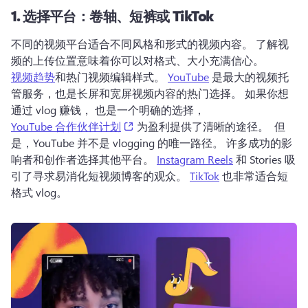
1.
选择平台：卷轴、短裤或 TikTok
不同的视频平台适合不同风格和形式的视频内容。 
了解视
频的上传位置意味着你可以对格式、大小充满信心。 
视频趋势
和热门视频编辑样式。 
YouTube
 是最大的视频托
管服务，也是长屏和宽屏视频内容的热门选择。 
如果你想
通过 vlog 赚钱， 也是一个明确的选择， 
(opens in a new tab)
YouTube 合作伙伴计划
 为盈利提供了清晰的途径。 
 但
是，YouTube 并不是 vlogging 的唯一路径。 
许多成功的影
响者和创作者选择其他平台。 
Instagram Reels
 和 Stories 吸
引了寻求易消化短视频博客的观众。 
TikTok
 也非常适合短
格式 vlog。 