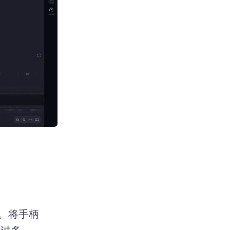
。
将手柄
段过多，