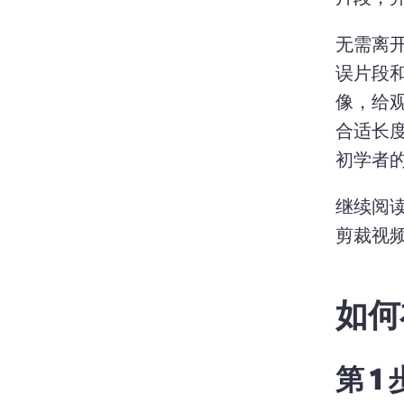
无需离
误片段
像，给
合适长度
初学者
继续阅读
剪裁视频
如何
第 1