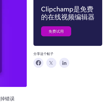
Clipchamp是免费
的在线视频编辑器
免费试用
分享这个帖子
剪掉错误