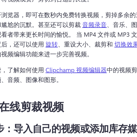
开浏览器，即可在数秒内免费转换视频，剪掉多余的
和尴尬的沉默。
甚至还可以剪裁 
音频录音
、音乐、
观看者带来更长时间的愉悦。 
当 MP4 文件或 MP3
后，还可以使用 
旋转
、重设大小、裁剪和 
切换效
的视频编辑功能来进一步完善视频。 
，了解如何使用 
Clipchamp 视频编辑器
中的视频
、音频、图像和图形。 
在线剪裁视频
 步：
导入自己的视频或添加库存媒