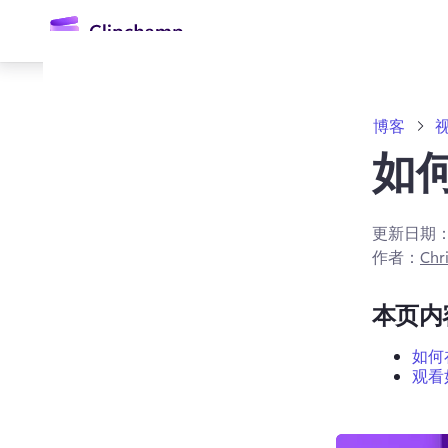
主
要
内
容
博客
如
更新日期
作者：
Chri
登录
本页内
免费试用
如何
观看