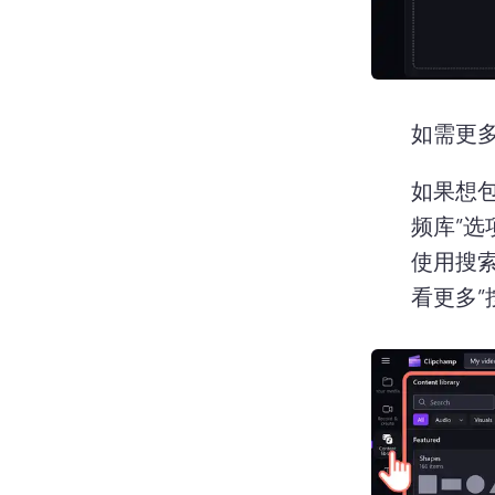
如需更多
如果想
频库”选
使用搜
看更多”