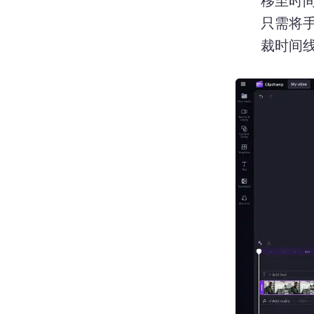
只需将
裁时间