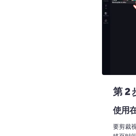
第 2
使用
要剪裁
移至时