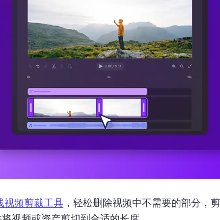
线视频剪裁工具
，轻松删除视频中不需要的部分，
并将视频或资产剪切到合适的长度。 