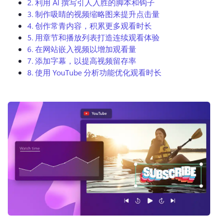
2.
利用 AI 撰写引人入胜的脚本和钩子
登录
3.
制作吸睛的视频缩略图来提升点击量
4.
创作常青内容，积累更多观看时长
免费试用
5.
用章节和播放列表打造连续观看体验
6.
在网站嵌入视频以增加观看量
7.
添加字幕，以提高视频留存率
8.
使用 YouTube 分析功能优化观看时长