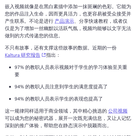
嵌入视频就像是在黑白素描中添加一抹斑斓的色彩。
它能为
您的作品注入生命，因而更具活力，也更容易被受众接受并
产生联系。
不论是进行 
产品演示
、分享快速教程，或者仅
仅是为了增加一丝幽默以活跃气氛，视频均能够以文字无法
做到的方式传递您的信息。 
不只有故事，还有支撑这些故事的数据。
近期的一份 
(opens in a new tab)
Kaltura 研究报告
指出： 
97% 的教职人员表示视频对于学生的学习体验至关重
要
94% 的教职人员注意到学生的满意度提高了
94% 的教职人员表示学生的表现也提高了
这一规律同样适用于商业领域，其中精心挑选的 
公司视频
可以成为您的秘密武器，展开一次既充满信息，又让人记忆
深刻的推广体验，帮助您在静态演示中脱颖而出。 