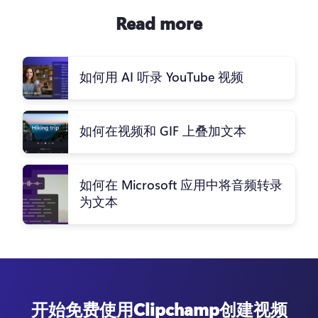
Read more
如何用 AI 听录 YouTube 视频
如何在视频和 GIF 上叠加文本
如何在 Microsoft 应用中将音频转录
为文本
开始免费使用Clipchamp创建视频