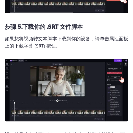
步骤 5.
下载你的 .
SRT 文件脚本
如果想将视频转文本脚本下载到你的设备，请单击属性面板
上的下载字幕 (SRT) 按钮。