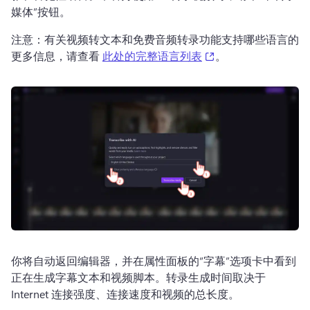
媒体”按钮。
注意：有关视频转文本和免费音频转录功能支持哪些语言的
(opens in a new tab
更多信息，请查看 
此处的完整语言列表
。 
你将自动返回编辑器，并在属性面板的“字幕”选项卡中看到
正在生成字幕文本和视频脚本。
转录生成时间取决于 
Internet 连接强度、连接速度和视频的总长度。