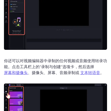
你还可以对视频编辑器中录制的任何视频或音频使用转录功
能。
点击工具栏上的“录制与创建”选项卡，然后选择 
屏幕和摄像头
、摄像头、屏幕、音频录制或 
文本转语音
。 