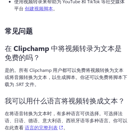
使用视频转录来帮助为 YouTube 和 TikTok 等社交媒体
平台 
创建视频脚本
。 
常见问题
在 Clipchamp 中将视频转录为文本是
免费的吗？
是的。
所有 Clipchamp 用户都可以免费将视频转换为文本
或将音频转换为文本，以生成脚本。
你还可以免费将脚本下
载为 .
SRT 文件。
我可以用什么语言将视频转换成文本？
在将语音转换为文本时，有多种语言可供选择。
可选择法
语、日语、德语、意大利语、西班牙语等多种语言。
你可以
(opens in a new tab)
在此查看 
语言的完整列表
。 