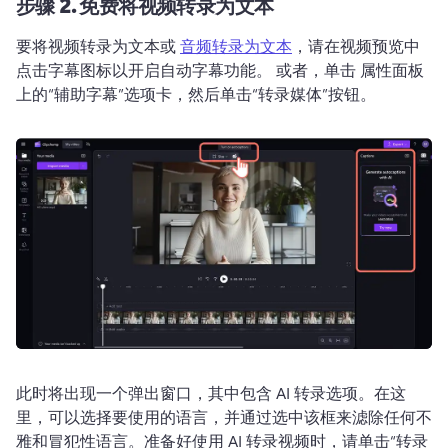
步骤 2.
免费将视频转录为文本
要将视频转录为文本或 
音频转录为文本
，请在视频预览中
点击字幕图标以开启自动字幕功能。 
或者，单击 
属性面板
上的“辅助字幕”选项卡，然后单击“转录媒体”按钮。 
此时将出现一个弹出窗口，其中包含 AI 转录选项。
在这
里，可以选择要使用的语言，并通过选中该框来滤除任何不
雅和冒犯性语言。
准备好使用 AI 转录视频时，请单击“转录