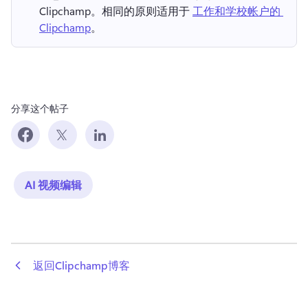
Clipchamp。相同的原则适用于 
工作和学校帐户的 
Clipchamp
。 
分享这个帖子
AI 视频编辑
 返回Clipchamp博客